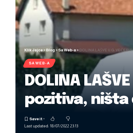
Klik Jajce
>
Blog
>
Sa Web-a
>
DOLINA LAŠVE U G.VEČERISKO
SA WEB-A
DOLINA LAŠVE 
pozitiva, ništ
Last updated: 18/07/2022 23:13