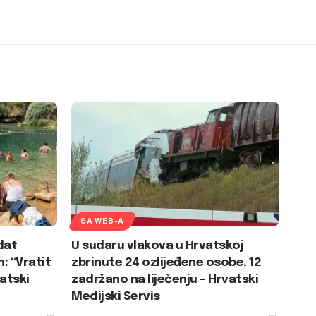
SA WEB-A
dat
U sudaru vlakova u Hrvatskoj
: “Vratit
zbrinute 24 ozlijeđene osobe, 12
vatski
zadržano na liječenju – Hrvatski
Medijski Servis