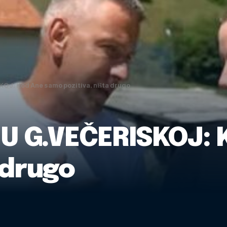
J: Kod Ane samo pozitiva, ništa drugo
U G.VEČERISKOJ:
a drugo