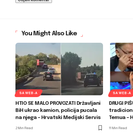
You Might Also Like
SA WEB-A
SA WEB-A
HTIO SE MALO PROVOZATI Državljani
DRUGI PIŠ
BiH ukrao kamion, policija pucala
tradicion
na njega – Hrvatski Medijski Servis
Temua – H
2 Min Read
11 Min Read