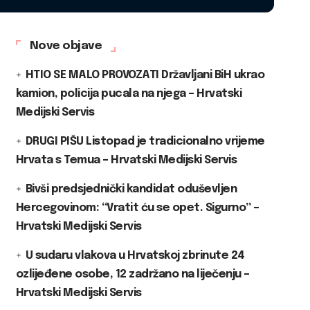
Nove objave
HTIO SE MALO PROVOZATI Državljani BiH ukrao
kamion, policija pucala na njega – Hrvatski
Medijski Servis
DRUGI PIŠU Listopad je tradicionalno vrijeme
Hrvata s Temua – Hrvatski Medijski Servis
Bivši predsjednički kandidat oduševljen
Hercegovinom: “Vratit ću se opet. Sigurno” –
Hrvatski Medijski Servis
U sudaru vlakova u Hrvatskoj zbrinute 24
ozlijeđene osobe, 12 zadržano na liječenju –
Hrvatski Medijski Servis