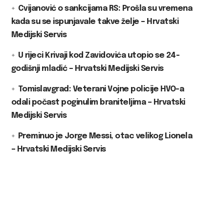
Cvijanović o sankcijama RS: Prošla su vremena
kada su se ispunjavale takve želje – Hrvatski
Medijski Servis
U rijeci Krivaji kod Zavidovića utopio se 24-
godišnji mladić – Hrvatski Medijski Servis
Tomislavgrad: Veterani Vojne policije HVO-a
odali počast poginulim braniteljima – Hrvatski
Medijski Servis
Preminuo je Jorge Messi, otac velikog Lionela
– Hrvatski Medijski Servis