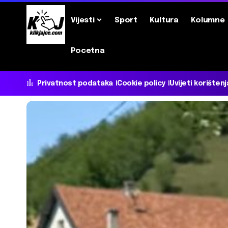
Vijesti
Sport
Kultura
Kolumne
Pocetna
Privatnost podataka
Cookie policy
Uvijeti korištenj