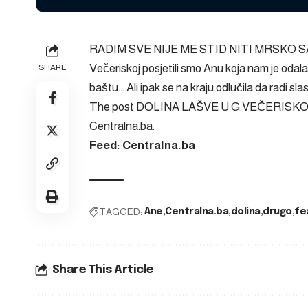
RADIM SVE NIJE ME STID NITI MRSKO 
Večeriskoj posjetili smo Anu koja nam je odala 
SHARE
baštu… Ali ipak se na kraju odlučila da radi sla
The post
DOLINA LAŠVE U G.VEČERISKOJ: K
Centralna.ba
.
Feed: Centralna.ba
TAGGED:
Ane
Centralna.ba
dolina
drugo
fe
Share This Article