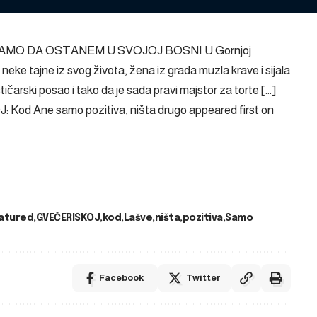
SAMO DA OSTANEM U SVOJOJ BOSNI U Gornjoj
neke tajne iz svog života, žena iz grada muzla krave i sijala
stičarski posao i tako da je sada pravi majstor za torte […]
od Ane samo pozitiva, ništa drugo
appeared first on
atured
GVEČERISKOJ
kod
Lašve
ništa
pozitiva
Samo
Facebook
Twitter