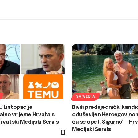
SA WEB-A
U Listopad je
Bivši predsjednički kandi
alno vrijeme Hrvata s
oduševljen Hercegovinom
rvatski Medijski Servis
ću se opet. Sigurno” – Hr
Medijski Servis