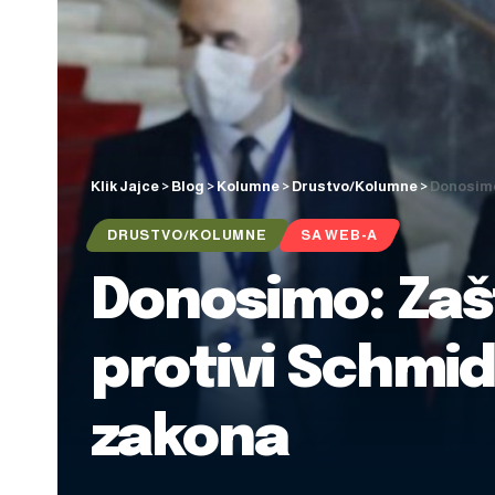
Klik Jajce
>
Blog
>
Kolumne
>
Drustvo/Kolumne
>
Donosimo
DRUSTVO/KOLUMNE
SA WEB-A
Donosimo: Zašt
protivi Schmi
zakona