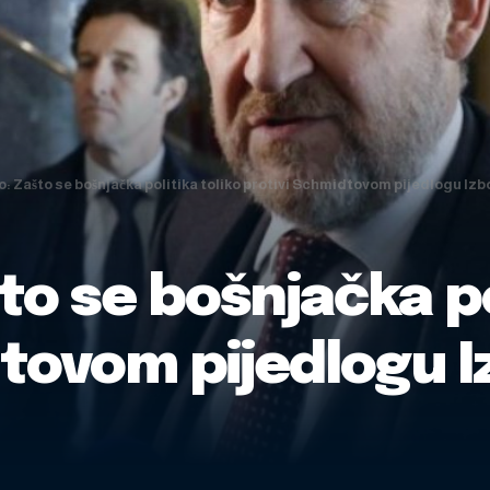
: Zašto se bošnjačka politika toliko protivi Schmidtovom pijedlogu Iz
o se bošnjačka pol
dtovom pijedlogu 