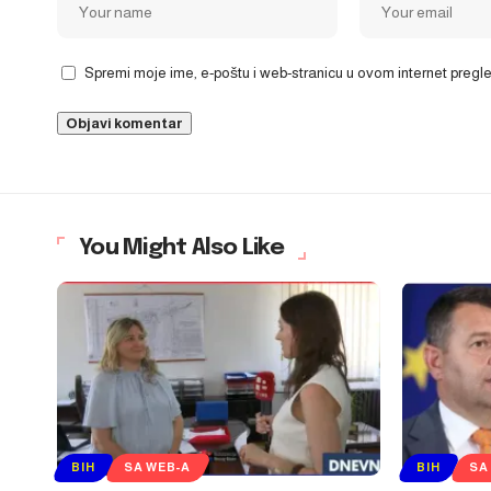
Spremi moje ime, e-poštu i web-stranicu u ovom internet preg
You Might Also Like
BIH
SA WEB-A
BIH
SA