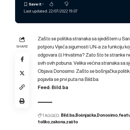
Last updated: 22/07/2022 19:07
Zašto se politika stranaka sa sjedištem u Sara
potporu Vijeća sigurnosti UN-a za funkciju ko
SHARE
odgovara (i) Hrvatima? Zato što te stranke n
svih ovih pobuna. Velika većina stranaka sa s
Objava
Donosimo: Zašto se bošnjačka politik
pojavila se prvi puta na
Bild.ba
.
Feed: Bild.ba
TAGGED:
Bild.ba
Bošnjačka
Donosimo
feat
toliko
zakona
zašto