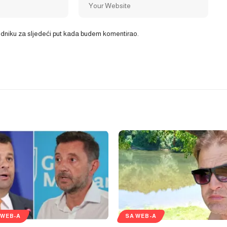
ledniku za sljedeći put kada budem komentirao.
 WEB-A
SA WEB-A