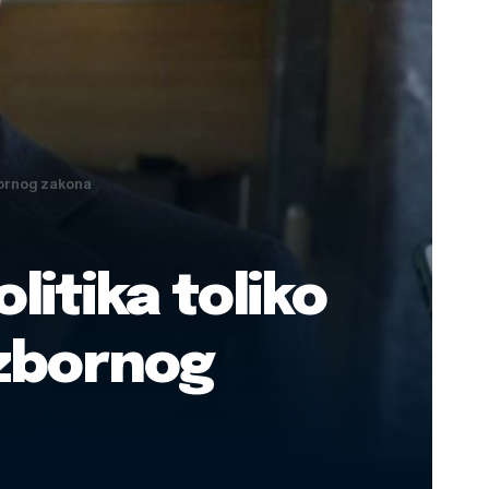
bornog zakona
itika toliko
Izbornog