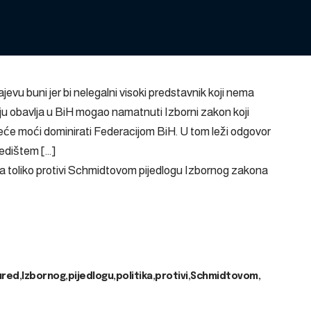
jevu buni jer bi nelegalni visoki predstavnik koji nema
ju obavlja u BiH mogao namatnuti Izborni zakon koji
eće moći dominirati Federacijom BiH. U tom leži odgovor
jedištem […]
a toliko protivi Schmidtovom pijedlogu Izbornog zakona
ured
Izbornog
pijedlogu
politika
protivi
Schmidtovom