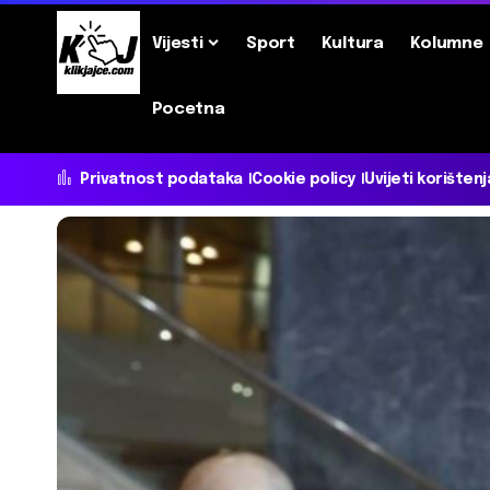
Vijesti
Sport
Kultura
Kolumne
Pocetna
Privatnost podataka
Cookie policy
Uvijeti korištenj