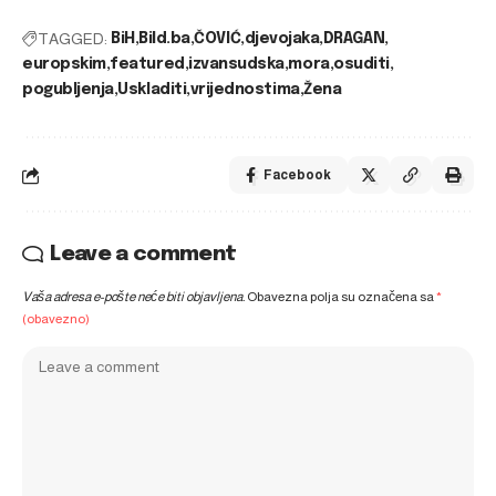
TAGGED:
BiH
Bild.ba
ČOVIĆ
djevojaka
DRAGAN
europskim
featured
izvansudska
mora
osuditi
pogubljenja
Uskladiti
vrijednostima
Žena
Facebook
Leave a comment
Vaša adresa e-pošte neće biti objavljena.
Obavezna polja su označena sa
*
(obavezno)