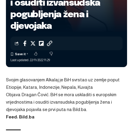
i osuditi izvansudska
pogubljenja žena i
djevojaka
Last updated: 22/11/2022 11:29
Svojim glasovanjem Alkalaj je BiH svrstao uz zemlje poput
Etiopije, Katara, Indonezije, Nepala, Kuvajta
Objava
Dragan Čović: BiH se mora uskladiti s europskim
vrijednostima i osuditi izvansudska pogubljenja žena i
djevojaka
pojavila se prvi puta na
Bild.ba
.
Feed: Bild.ba