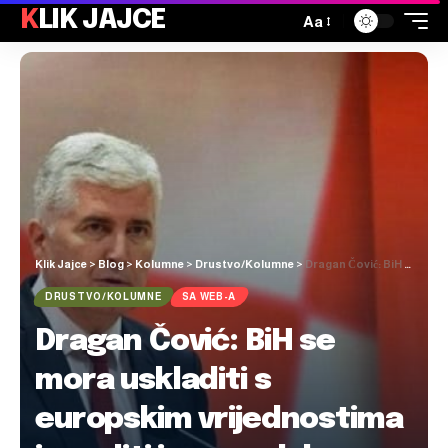
KLIK JAJCE
Aa
Klik Jajce
>
Blog
>
Kolumne
>
Drustvo/Kolumne
>
Dragan Čović: BiH se mora uskladiti s europskim vrijednostima i osuditi izvansudska pogubljenja žena i djevojaka
DRUSTVO/KOLUMNE
SA WEB-A
Dragan Čović: BiH se
mora uskladiti s
europskim vrijednostima