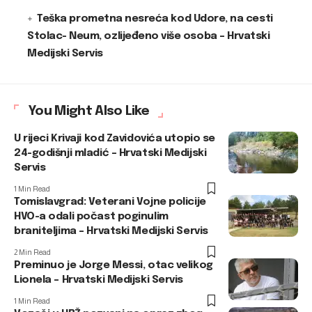
Teška prometna nesreća kod Udore, na cesti
Stolac- Neum, ozlijeđeno više osoba – Hrvatski
Medijski Servis
You Might Also Like
U rijeci Krivaji kod Zavidovića utopio se
24-godišnji mladić – Hrvatski Medijski
Servis
1 Min Read
Tomislavgrad: Veterani Vojne policije
HVO-a odali počast poginulim
braniteljima – Hrvatski Medijski Servis
2 Min Read
Preminuo je Jorge Messi, otac velikog
Lionela – Hrvatski Medijski Servis
1 Min Read