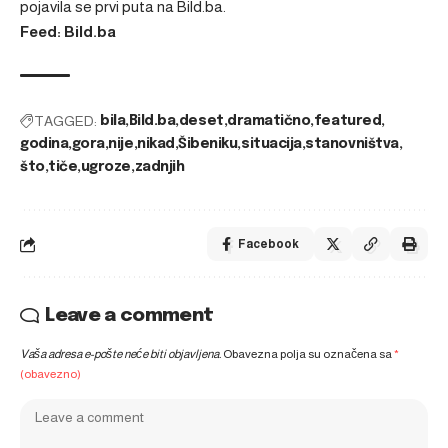
pojavila se prvi puta na
Bild.ba
.
Feed: Bild.ba
TAGGED:
bila
Bild.ba
deset
dramatično
featured
godina
gora
nije
nikad
Šibeniku
situacija
stanovništva
što
tiče
ugroze
zadnjih
Facebook
Leave a comment
Vaša adresa e-pošte neće biti objavljena.
Obavezna polja su označena sa
*
(obavezno)