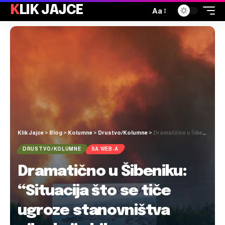
KLIK JAJCE
Aa
Klik Jajce
>
Blog
>
Kolumne
>
Drustvo/Kolumne
>
Dramatično u Šibeniku: “Situacija što se tiče ugroze stanovništva nikad nije bila gora u zadnjih deset godina”
DRUSTVO/KOLUMNE
SA WEB-A
Dramatično u Šibeniku:
“Situacija što se tiče
ugroze stanovništva