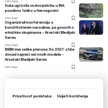
6 Min Read
Suša ugrozila vodoopskrbu u BiH,
posebno teško u Hercegovini
2 Min Read
Organizirali konferenciju o
konstitutivnim narodima, pa govorili o
etničkim skupinama – Hrvatski Medijski
Servis
6 Min Read
BMW ima velike planove: Do 2027. stiže
dosad najveći val novih modela –
Hrvatski Medijski Servis
4 Min Read
Privatnost podataka
Uvijeti korištenja