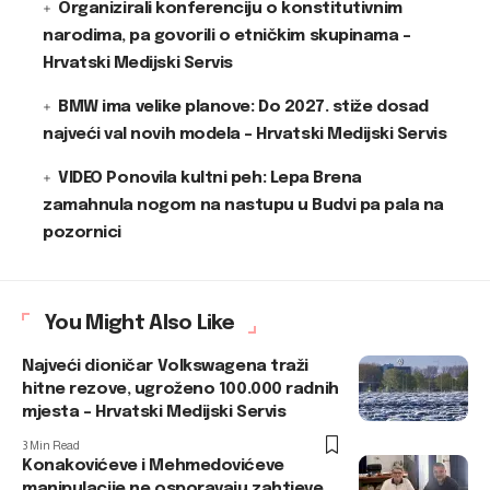
Organizirali konferenciju o konstitutivnim
narodima, pa govorili o etničkim skupinama –
Hrvatski Medijski Servis
BMW ima velike planove: Do 2027. stiže dosad
najveći val novih modela – Hrvatski Medijski Servis
VIDEO Ponovila kultni peh: Lepa Brena
zamahnula nogom na nastupu u Budvi pa pala na
pozornici
You Might Also Like
Najveći dioničar Volkswagena traži
hitne rezove, ugroženo 100.000 radnih
mjesta – Hrvatski Medijski Servis
3 Min Read
Konakovićeve i Mehmedovićeve
manipulacije ne osporavaju zahtjeve