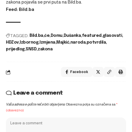
zakona
pojavila se prvi puta na
Bild.ba
.
Feed: Bild.ba
TAGGED:
Bild.ba
će
Domu
Dušanka
featured
glasovati
HDZov
Izbornog
Izmjena
Majkić
naroda
potvrdila
prijedlog
SNSD
zakona
Facebook
Leave a comment
Vaša adresa e-pošte neće biti objavljena.
Obavezna polja su označena sa
*
(obavezno)