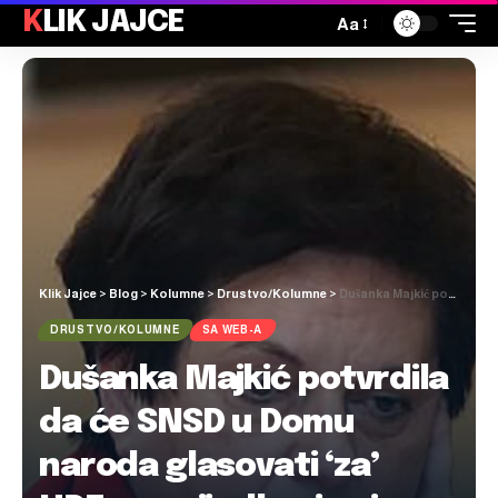
KLIK JAJCE
Aa
Klik Jajce
>
Blog
>
Kolumne
>
Drustvo/Kolumne
>
Dušanka Majkić potvrdila da će SNSD u Domu naroda glasovati ‘za’ HDZ-ov prijedlog izmjena izbornog zakona
DRUSTVO/KOLUMNE
SA WEB-A
Dušanka Majkić potvrdila
da će SNSD u Domu
naroda glasovati ‘za’