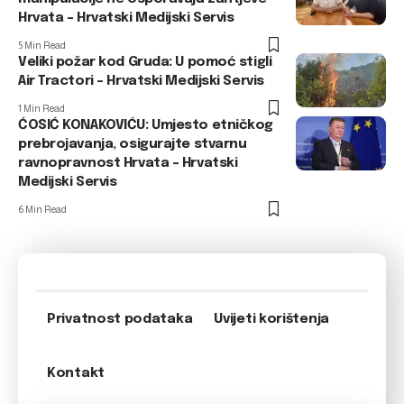
Hrvata – Hrvatski Medijski Servis
5 Min Read
Veliki požar kod Gruda: U pomoć stigli
Air Tractori – Hrvatski Medijski Servis
1 Min Read
ĆOSIĆ KONAKOVIĆU: Umjesto etničkog
prebrojavanja, osigurajte stvarnu
ravnopravnost Hrvata – Hrvatski
Medijski Servis
6 Min Read
Privatnost podataka
Uvijeti korištenja
Kontakt