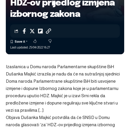
HDZ-ov prijedlog izmjena
izbornog zakona
Last updated: 25/04/2022 16:27
Izaslanica u Domu naroda Parlamentarne skupštine BiH
Dušanka Majkić izrazila je nadu da će na sutrašnjoj sjednici
Doma naroda Parlamentrane skupštine BiH biti usvojene
izmjene i dopune Izbornog zakona koje je u parlamentarnu
proceduru uputio HDZ. Majkić je u izavi Srni rekla da
predložene izmjene i dopune reguliraju sve ključne stvari u
vezi sa pravilima […]
Objava
Dušanka Majkić potvrdila da će SNSD u Domu
naroda glasovati ‘za’ HDZ-ov prijedlog izmjena izbornog