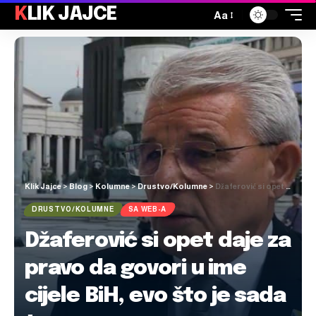
KLIK JAJCE
Aa
Klik Jajce
>
Blog
>
Kolumne
>
Drustvo/Kolumne
>
Džaferović si opet daje za pravo da govori u ime cijele BiH, evo što je sada tema
DRUSTVO/KOLUMNE
SA WEB-A
Džaferović si opet daje za
pravo da govori u ime
cijele BiH, evo što je sada