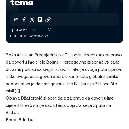
tema
Last updated: 28/09/2022 13:39
Bošnjački član Predsjedništva BiH opet je sebi dao za pravo
da govori u ime cijele Bosne i Hercegovine izjednačivši tako
državnu politiku sa svojim stavom. Iako je ovoga puta u pravu
i iako ovoga puta govori dobro u kontekstu globalnih prilika,
nedopustivo je da sam govori u ime BiH jer nije BiH ono što
misli […]
Objava
Džaferović si opet daje za pravo da govori u ime
cijele BiH, evo što je sada tema
pojavila se prvi puta na
Bild.ba
.
Feed: Bild.ba