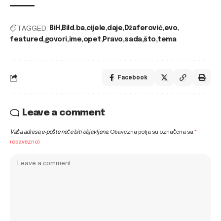
TAGGED:
BiH
Bild.ba
cijele
daje
Džaferović
evo
featured
govori
ime
opet
Pravo
sada
što
tema
Facebook
Leave a comment
Vaša adresa e-pošte neće biti objavljena.
Obavezna polja su označena sa
*
(obavezno)