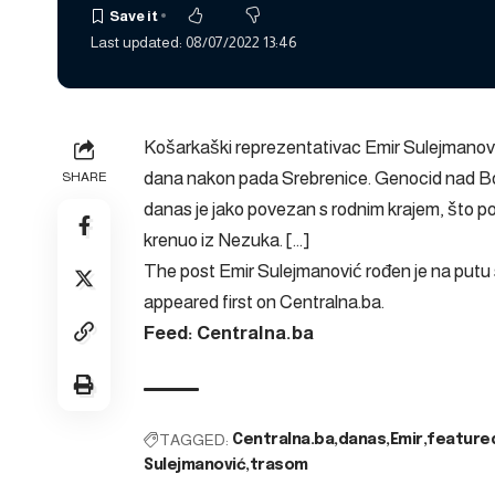
Last updated: 08/07/2022 13:46
Košarkaški reprezentativac Emir Sulejmanović
dana nakon pada Srebrenice. Genocid nad Bošnj
SHARE
danas je jako povezan s rodnim krajem, što pok
krenuo iz Nezuka. […]
The post
Emir Sulejmanović rođen je na putu
appeared first on
Centralna.ba
.
Feed: Centralna.ba
TAGGED:
Centralna.ba
danas
Emir
feature
Sulejmanović
trasom