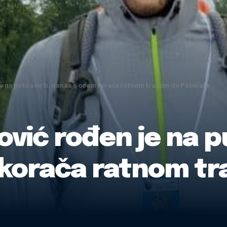
je na putu smrti, danas s ocem korača ratnom trasom do Potočara
vić rođen je na p
korača ratnom t