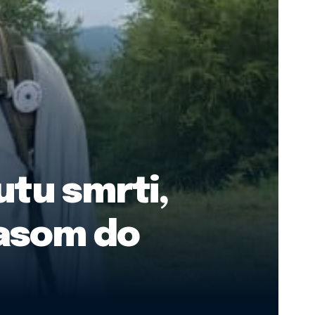
utu smrti,
rasom do