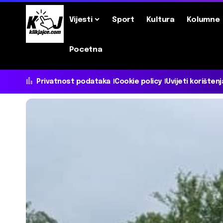
Vijesti
Sport
Kultura
Kolumne
Pocetna
Privatnost podataka
Cookie policy
Uvijeti korištenj