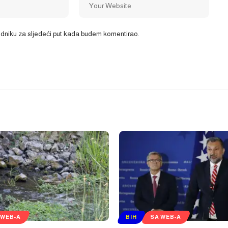
ledniku za sljedeći put kada budem komentirao.
 WEB-A
BIH
SA WEB-A