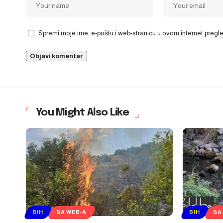
Spremi moje ime, e-poštu i web-stranicu u ovom internet preg
You Might Also Like
BIH
SA WEB-A
BIH
SA