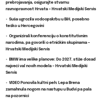
prebrojavanja, osigurajte stvarnu
ravnopravnost Hrvata – Hrvatski Medijski Servis
Suša ugrozila vodoopskrbu u BiH, posebno
teško u Hercegovini
Organizirali konferenciju o konstitutivnim
narodima, pa govorili o etničkim skupinama –
Hrvatski Medijski Servis
BMW ima velike planove: Do 2027. stiže dosad
najveći val novih modela – Hrvatski Medijski
Servis
VIDEO Ponovila kultni peh: Lepa Brena
zamahnula nogom na nastupu u Budvi pa pala
na pozornici