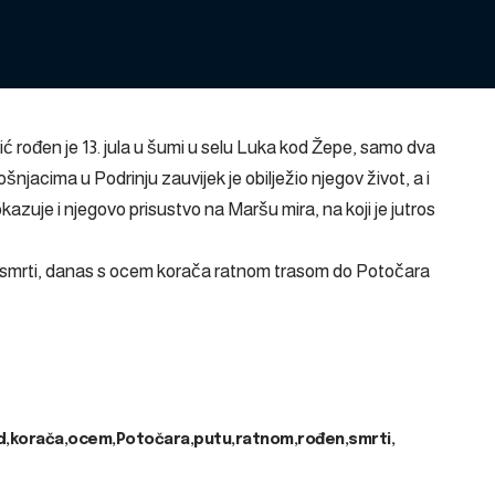
 rođen je 13. jula u šumi u selu Luka kod Žepe, samo dva
acima u Podrinju zauvijek je obilježio njegov život, a i
azuje i njegovo prisustvo na Maršu mira, na koji je jutros
 smrti, danas s ocem korača ratnom trasom do Potočara
d
korača
ocem
Potočara
putu
ratnom
rođen
smrti