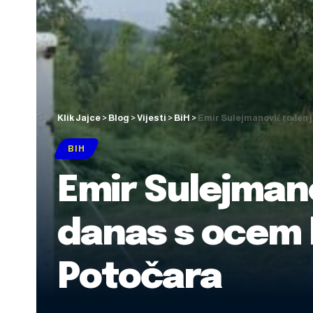
Klik Jajce
>
Blog
>
Vijesti
>
BiH
>
Emir Sulejmanović rođen 
BIH
Emir Sulejmano
danas s ocem 
Potočara