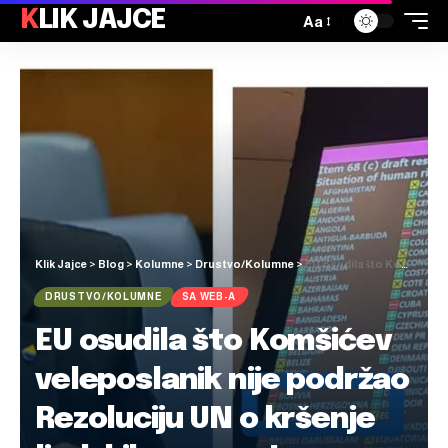
KLIK JAJCE
Aa
Klik Jajce
>
Blog
>
Kolumne
>
Drustvo/Kolumne
>
EU osudila što Komšićev veleposlanik nije podržao Rezoluciju UN o kršenje ljudskih prava u Iranu
DRUSTVO/KOLUMNE
SA WEB-A
EU osudila što Komšićev
veleposlanik nije podržao
Rezoluciju UN o kršenje