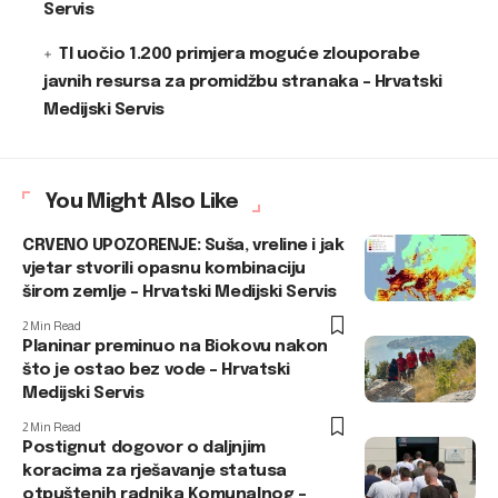
Servis
TI uočio 1.200 primjera moguće zlouporabe
javnih resursa za promidžbu stranaka – Hrvatski
Medijski Servis
You Might Also Like
CRVENO UPOZORENJE: Suša, vreline i jak
vjetar stvorili opasnu kombinaciju
širom zemlje – Hrvatski Medijski Servis
2 Min Read
Planinar preminuo na Biokovu nakon
što je ostao bez vode – Hrvatski
Medijski Servis
2 Min Read
Postignut dogovor o daljnjim
koracima za rješavanje statusa
otpuštenih radnika Komunalnog –