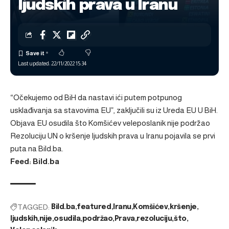
ljudskih prava u Iranu
Last updated: 22/11/2022 15:34
“Očekujemo od BiH da nastavi ići putem potpunog
usklađivanja sa stavovima EU”, zaključili su iz Ureda EU U BiH.
Objava
EU osudila što Komšićev veleposlanik nije podržao
Rezoluciju UN o kršenje ljudskih prava u Iranu
pojavila se prvi
puta na
Bild.ba
.
Feed: Bild.ba
TAGGED:
Bild.ba
featured
Iranu
Komšićev
kršenje
ljudskih
nije
osudila
podržao
Prava
rezoluciju
što