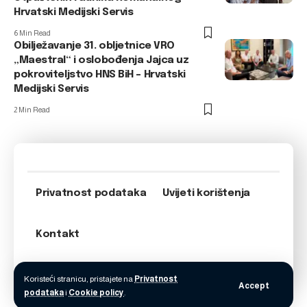
Hrvatski Medijski Servis
6 Min Read
Obilježavanje 31. obljetnice VRO
„Maestral“ i oslobođenja Jajca uz
pokroviteljstvo HNS BiH – Hrvatski
Medijski Servis
2 Min Read
Privatnost podataka
Uvijeti korištenja
Kontakt
Koristeći stranicu, pristajete na
Privatnost
Accept
podataka
i
Cookie policy
.