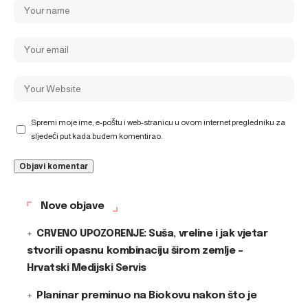
Spremi moje ime, e-poštu i web-stranicu u ovom internet pregledniku za
sljedeći put kada budem komentirao.
Nove objave
CRVENO UPOZORENJE: Suša, vreline i jak vjetar
stvorili opasnu kombinaciju širom zemlje –
Hrvatski Medijski Servis
Planinar preminuo na Biokovu nakon što je