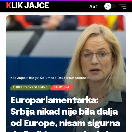
KLIK JAJCE
Aa
Klik Jajce
>
Blog
>
Kolumne
>
Drustvo/Kolumne
>
Europarlamentarka: Srbija nikad nije bila dalja od Europe, nisam sigurna da ljudi tamo znaju da je njezina reputacija najgora poslije 1999. godine
DRUSTVO/KOLUMNE
SA WEB-A
Europarlamentarka:
Srbija nikad nije bila dalja
od Europe, nisam sigurna