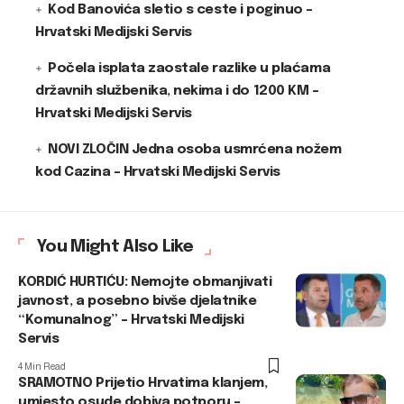
Kod Banovića sletio s ceste i poginuo –
Hrvatski Medijski Servis
Počela isplata zaostale razlike u plaćama
državnih službenika, nekima i do 1200 KM –
Hrvatski Medijski Servis
NOVI ZLOČIN Jedna osoba usmrćena nožem
kod Cazina – Hrvatski Medijski Servis
You Might Also Like
KORDIĆ HURTIĆU: Nemojte obmanjivati
javnost, a posebno bivše djelatnike
“Komunalnog” – Hrvatski Medijski
Servis
4 Min Read
SRAMOTNO Prijetio Hrvatima klanjem,
umjesto osude dobiva potporu –