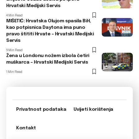
Hrvatski Medijski Servis
4 Min Read
MIŠETIĆ: Hrvatska Olujom spasila BiH,
kao potpisnica Daytona ima puno
pravo štititi Hrvate – Hrvatski Medijski
Servis
9 Min Read
Žena u Londonu nožem izbola četiri
muškarca – Hrvatski Medijski Servis
1 Min Read
Privatnost podataka
Uvijeti korištenja
Kontakt