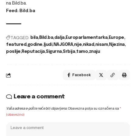
na
Bild.ba
.
Feed: Bild.ba
TAGGED:
bila
Bild.ba
dalja
Europarlamentarka
Europe
featured
godine
ljudi
NAJGORA
nije
nikad
nisam
Njezina
poslije
Reputacija
Sigurna
Srbija
tamo
znaju
Facebook
Leave a comment
Vaša adresa e-pošte neće biti objavljena.
Obavezna polja su označena sa
*
(obavezno)