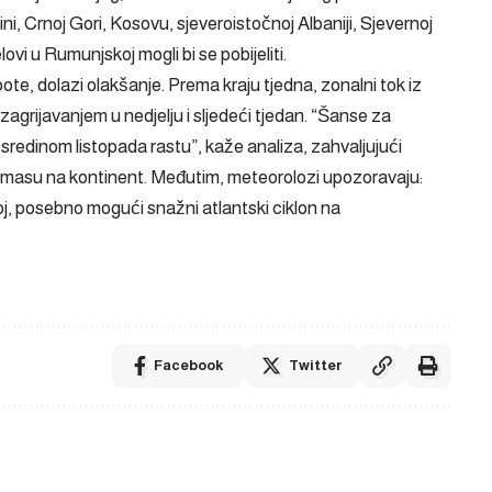
ni, Crnoj Gori, Kosovu, sjeveroistočnoj Albaniji, Sjevernoj
lovi u Rumunjskoj mogli bi se pobijeliti.
te, dolazi olakšanje. Prema kraju tjedna, zonalni tok iz
 zagrijavanjem u nedjelju i sljedeći tjedan. “Šanse za
a sredinom listopada rastu”, kaže analiza, zahvaljujući
u masu na kontinent. Međutim, meteorolozi upozoravaju:
voj, posebno mogući snažni atlantski ciklon na
Facebook
Twitter