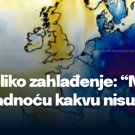
enje: “Neka mjesta će doživjeti hladnoću kakvu nisu vidjela desetljećim
eliko zahlađenje: 
ladnoću kakvu nisu