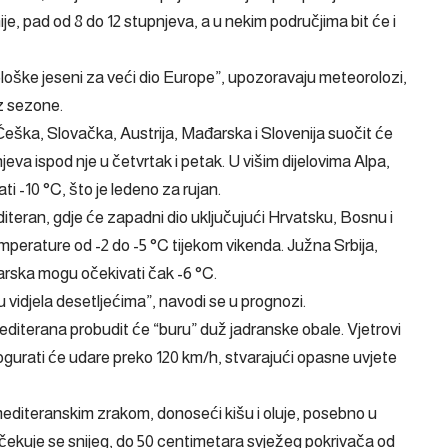
ije, pad od 8 do 12 stupnjeva, a u nekim područjima bit će i
ološke jeseni za veći dio Europe”, upozoravaju meteorolozi,
az sezone.
eška, Slovačka, Austrija, Mađarska i Slovenija suočit će
eva ispod nje u četvrtak i petak. U višim dijelovima Alpa,
i -10 °C, što je ledeno za rujan.
iteran, gdje će zapadni dio uključujući Hrvatsku, Bosnu i
mperature od -2 do -5 °C tijekom vikenda. Južna Srbija,
rska mogu očekivati čak -6 °C.
 vidjela desetljećima”, navodi se u prognozi.
diterana probudit će “buru” duž jadranske obale. Vjetrovi
ogurati će udare preko 120 km/h, stvarajući opasne uvjete
mediteranskim zrakom, donoseći kišu i oluje, posebno u
čekuje se snijeg, do 50 centimetara svježeg pokrivača od