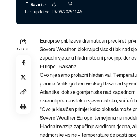
Last updated: 29/09/2025 11:46
Europi se približava dramatičan preokret, pr
Severe Weather, blokirajući visoki tlak nad sje
SHARE
zapadni vjetar u hladni istočni procijep, dono
Europe i Balkana.
Ovo nije samo prolazni hladan val. Temperatur
planina. Veliki greben visokog tlaka nad sje
Atlantika, dok se gornja niska nad zapadnom
okrenuli prema istoku i sjeveroistoku, vučeći 
“Ovo je klasičan primjer kako blokada može pr
Severe Weather Europe, temeljena na mode
Hladna invazija započinje sredinom tjedna, ali
nadmorske visine – temperature će pasti ispod