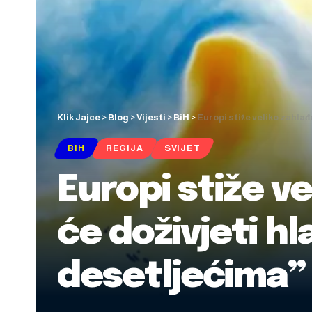
Klik Jajce
>
Blog
>
Vijesti
>
BiH
>
Europi stiže veliko zahlađ
BIH
REGIJA
SVIJET
Europi stiže v
će doživjeti h
desetljećima”