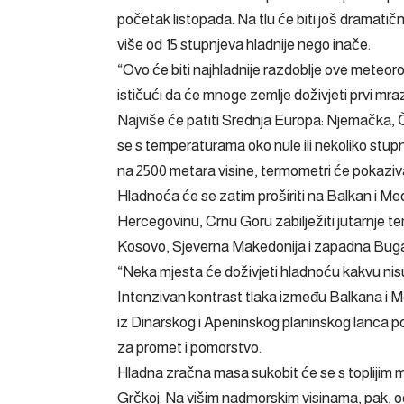
početak listopada. Na tlu će biti još dramatičn
više od 15 stupnjeva hladnije nego inače.
“Ovo će biti najhladnije razdoblje ove meteor
ističući da će mnoge zemlje doživjeti prvi mr
Najviše će patiti Srednja Europa: Njemačka, Č
se s temperaturama oko nule ili nekoliko stupnj
na 2500 metara visine, termometri će pokazivat
Hladnoća će se zatim proširiti na Balkan i Med
Hercegovinu, Crnu Goru zabilježiti jutarnje te
Kosovo, Sjeverna Makedonija i zapadna Buga
“Neka mjesta će doživjeti hladnoću kakvu nisu
Intenzivan kontrast tlaka između Balkana i Me
iz Dinarskog i Apeninskog planinskog lanca p
za promet i pomorstvo.
Hladna zračna masa sukobit će se s toplijim 
Grčkoj. Na višim nadmorskim visinama, pak, o