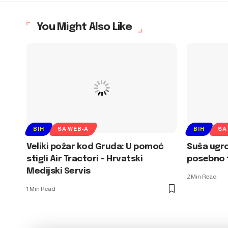
You Might Also Like
BIH
SA WEB-A
BIH
SA
Veliki požar kod Gruda: U pomoć
Suša ugro
stigli Air Tractori – Hrvatski
posebno 
Medijski Servis
2 Min Read
1 Min Read