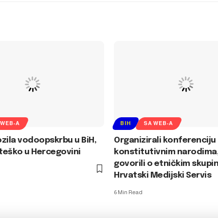
 WEB-A
BIH
SA WEB-A
zila vodoopskrbu u BiH,
Organizirali konferenciju
teško u Hercegovini
konstitutivnim narodima,
govorili o etničkim skupi
Hrvatski Medijski Servis
6 Min Read