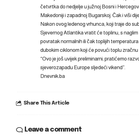
četvrtka do nedjelje u južnoj Bosni i Hercegovi
Makedoniji i zapadnoj Bugarskoj. Čak i viši dije
Nakon ovog ledenog vrhunca, koji traje do subo
Sjevernog Atlantika vratit će toplinu, s naglim
povratak normalnih ili čak toplijih temperatur
dubokim ciklonom koji će povući toplu zračn
“Ovo je još uvijek preliminarni; pratićemo raz
sjeverozapadu Europe sljedeći vikend”.
Dnevnik.ba
Share This Article
Leave a comment