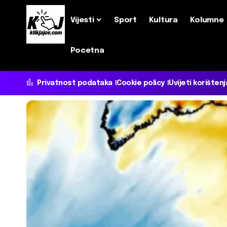
Vijesti
Sport
Kultura
Kolumne
Pocetna
Privatnost podataka
Cookie policy
Uvijeti korištenj