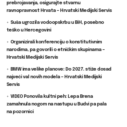
prebrojavanja, osigurajte stvarnu
ravnopravnost Hrvata – Hrvatski Medijski Servis
Suša ugrozila vodoopskrbu u BiH, posebno
teško u Hercegovini
Organizirali konferenciju o konstitutivnim
narodima, pa govorili o etničkim skupinama –
Hrvatski Medijski Servis
BMW ima velike planove: Do 2027. stiže dosad
najveći val novih modela – Hrvatski Medijski
Servis
VIDEO Ponovila kultni peh: Lepa Brena
zamahnula nogom na nastupu u Budvi pa pala
na pozornici