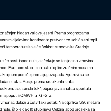
vi značajan hladan val ove jeseni. Prema prognozama
vernim dijelovima kontinenta pretvorit će uobičajeni topli
seći temperature koje će šokirati stanovnike Srednje
e će pasti ispod nule, a očekuje se i snijeg na vrhovima
vernom Europom stao je na putu toplim zračnim masama iz
 Ukrajinom pomiče prema jugozapadu. Vjetrovi su se
hladan zrak iz Rusije prema srcu kontinenta.
eokrenuti sezonski tok”, objašnjava analiza s portala
lima poput ECMWF-a i GFS-a.
 vrhunac dolazi u četvrtak i petak. Na otprilike 1250 metara
 nule, što je čak 10 stupnjeva Celzija ispod prosjeka za