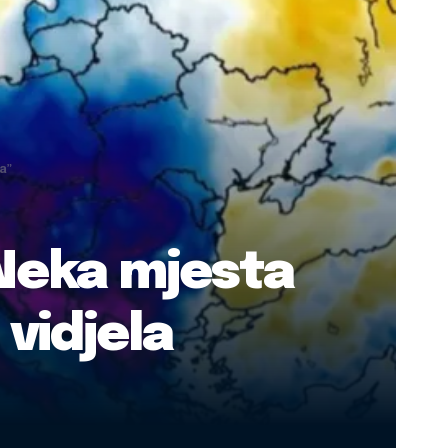
a”
“Neka mjesta
 vidjela