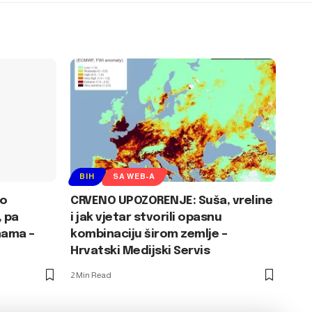
BIH
SA WEB-A
 o
CRVENO UPOZORENJE: Suša, vreline
 pa
i jak vjetar stvorili opasnu
nama –
kombinaciju širom zemlje –
Hrvatski Medijski Servis
2 Min Read