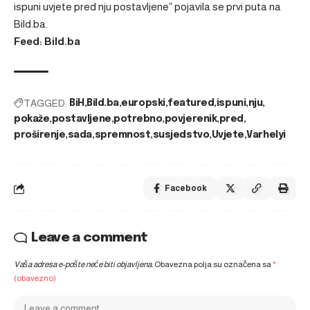
ispuni uvjete pred nju postavljene”
pojavila se prvi puta na
Bild.ba
.
Feed: Bild.ba
TAGGED:
BiH
Bild.ba
europski
featured
ispuni
nju
pokaže
postavljene
potrebno
povjerenik
pred
proširenje
sada
spremnost
susjedstvo
Uvjete
Varhelyi
Facebook
Leave a comment
Vaša adresa e-pošte neće biti objavljena.
Obavezna polja su označena sa
*
(obavezno)