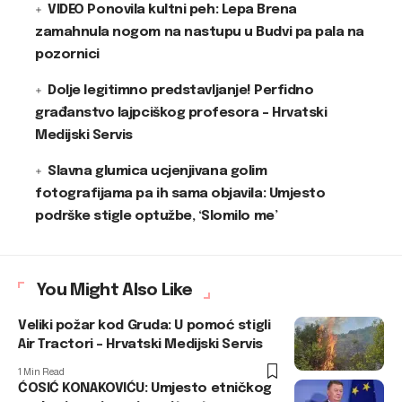
VIDEO Ponovila kultni peh: Lepa Brena
zamahnula nogom na nastupu u Budvi pa pala na
pozornici
Dolje legitimno predstavljanje! Perfidno
građanstvo lajpciškog profesora – Hrvatski
Medijski Servis
Slavna glumica ucjenjivana golim
fotografijama pa ih sama objavila: Umjesto
podrške stigle optužbe, ‘Slomilo me’
You Might Also Like
Veliki požar kod Gruda: U pomoć stigli
Air Tractori – Hrvatski Medijski Servis
1 Min Read
ĆOSIĆ KONAKOVIĆU: Umjesto etničkog