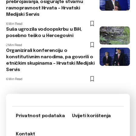
prebrojavanja, osigurajte stvarnu
ravnopravnost Hrvata – Hrvatski
Medijski Servis
6 Min Read
Suša ugrozila vodoopskrbu u BiH,
posebno teško u Hercegovini
2 Min Read
Organizirali konferenciju o
konstitutivnim narodima, pa govorili o
etničkim skupinama – Hrvatski Medijski
Servis
6 Min Read
Privatnost podataka
Uvijeti korištenja
Kontakt