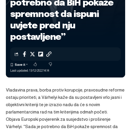
potrebno da BiH pokaže
spremnost da ispuni
uvjete pred nju
postavljene”
Last updated: 13/12/2022 14:14
Vladavina prava, borba protiv korupcije, pravosudne reforme
ostaju prioriteti, a Várhelyi kaže da su postavljeni vrlo jasni i
objektivni kriteriji te je izrazio nadu da će s novim
parlamentarcima rad na tim kriterijima odmah početi.
Objava
Europski povjerenik za susjedstvo i proširenje
Várhelyi: “Sada je potrebno da BiH pokaže spremnost da