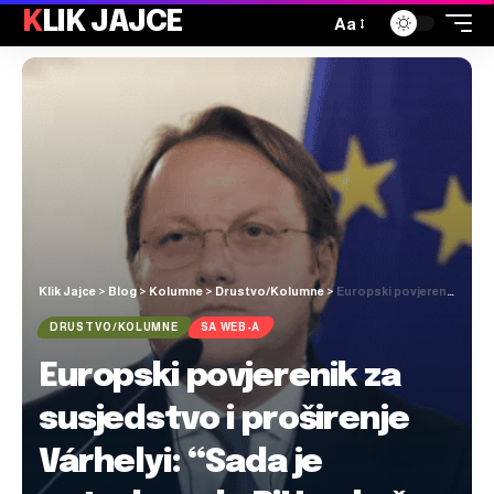
KLIK JAJCE
Aa
Klik Jajce
>
Blog
>
Kolumne
>
Drustvo/Kolumne
>
Europski povjerenik za susjedstvo i proširenje Várhelyi: “Sada je potrebno da BiH pokaže spremnost da ispuni uvjete pred nju postavljene”
DRUSTVO/KOLUMNE
SA WEB-A
Europski povjerenik za
susjedstvo i proširenje
Várhelyi: “Sada je