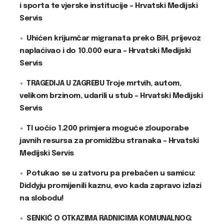
i sporta te vjerske institucije – Hrvatski Medijski
Servis
Uhićen krijumčar migranata preko BiH, prijevoz
naplaćivao i do 10.000 eura – Hrvatski Medijski
Servis
TRAGEDIJA U ZAGREBU Troje mrtvih, autom,
velikom brzinom, udarili u stub – Hrvatski Medijski
Servis
TI uočio 1.200 primjera moguće zlouporabe
javnih resursa za promidžbu stranaka – Hrvatski
Medijski Servis
Potukao se u zatvoru pa prebačen u samicu:
Diddyju promijenili kaznu, evo kada zapravo izlazi
na slobodu!
SENKIĆ O OTKAZIMA RADNICIMA KOMUNALNOG: