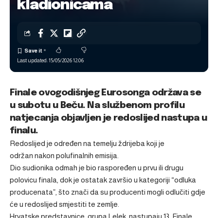
kladionicama
Last updated: 15/05/2026 12:06
Finale ovogodišnjeg Eurosonga održava se
u subotu u Beču. Na službenom profilu
natjecanja objavljen je redoslijed nastupa u
finalu.
Redoslijed je određen na temelju ždrijeba koji je
održan nakon polufinalnih emisija.
Dio sudionika odmah je bio raspoređen u prvu ili drugu
polovicu finala, dok je ostatak završio u kategoriji “odluka
producenata”, što znači da su producenti mogli odlučiti gdje
će u redoslijed smjestiti te zemlje.
Hrvatske predstavnice, grupa Lelek, nastupaju 13. Finale