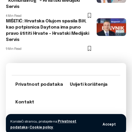
“Komunalnog” – Hrvatski Medijski
Servis
4 Min Read
MIŠETIĆ: Hrvatska Olujom spasila BiH,
kao potpisnica Daytona ima puno
pravo štititi Hrvate – Hrvatski Medijski
Servis
9 Min Read
Privatnost podataka
Uvijeti korištenja
Kontakt
Koristeći stranicu, pristajete na
Privatnost
Accept
podataka
i
Cookie policy
.