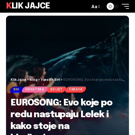
KLIK JAJCE
Aa
Klik Jajce
>
Blog
>
Vijesti
>
BiH
>
EUROSONG: Evo koje po redu nastupaju Lelek i kako stoje na kladionicama
BIH
HRVATSKA
SVIJET
ZABAVA
EUROSONG: Evo koje po
redu nastupaju Lelek i
kako stoje na