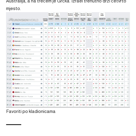
Australija, a na trećem je Grčka. Izrael trenutno drži četvrto
mjesto.
Favoriti po kladionicama