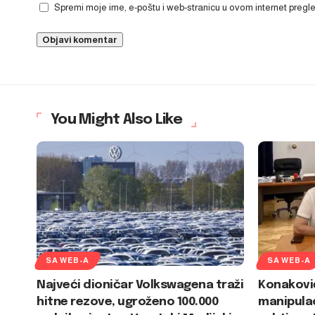
Spremi moje ime, e-poštu i web-stranicu u ovom internet preg
You Might Also Like
SA WEB-A
SA WEB-A
Najveći dioničar Volkswagena traži
Konakovi
hitne rezove, ugroženo 100.000
manipulac