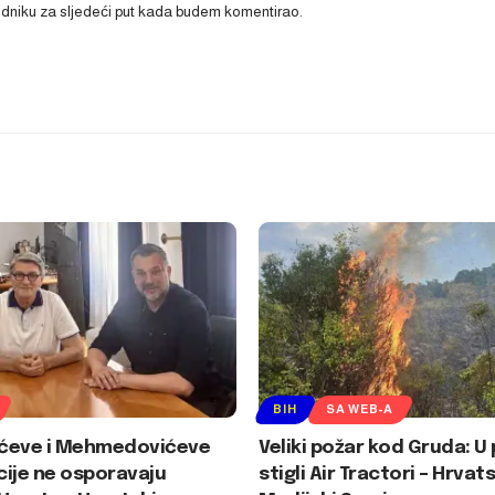
ledniku za sljedeći put kada budem komentirao.
BIH
SA WEB-A
ćeve i Mehmedovićeve
Veliki požar kod Gruda: 
ije ne osporavaju
stigli Air Tractori – Hrvats