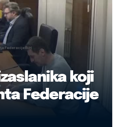
nta Federacije BiH
izaslanika koji
nta Federacije