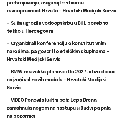
prebrojavanja, osigurajte stvarnu
ravnopravnost Hrvata – Hrvatski Medijski Servis
Suša ugrozila vodoopskrbu u BiH, posebno
teško u Hercegovini
Organizirali konferenciju o konstitutivnim
narodima, pa govorili o etničkim skupinama –
Hrvatski Medijski Servis
BMW ima velike planove: Do 2027. stiže dosad
najveći val novih modela – Hrvatski Medijski
Servis
VIDEO Ponovila kultni peh: Lepa Brena
zamahnula nogom na nastupu u Budvi pa pala
na pozornici