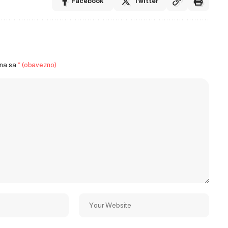
Facebook
Twitter
ena sa
* (obavezno)