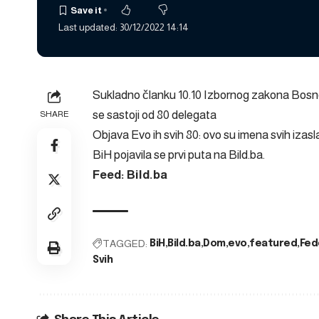
Last updated: 30/12/2022 14:14
Sukladno članku 10.10 Izbornog zakona Bosn
se sastoji od 80 delegata
SHARE
Objava
Evo ih svih 80: ovo su imena svih izas
BiH
pojavila se prvi puta na
Bild.ba
.
Feed: Bild.ba
TAGGED:
BiH
Bild.ba
Dom
evo
featured
Fed
Svih