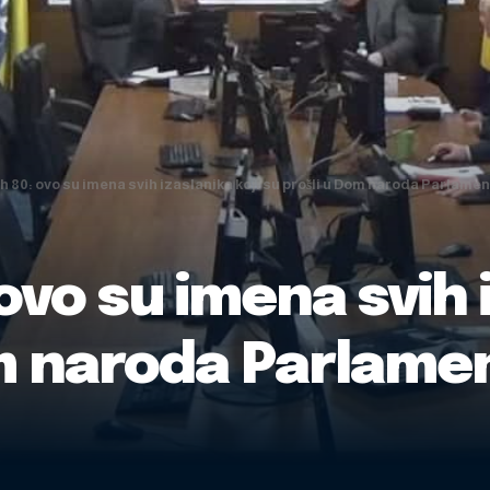
ih 80: ovo su imena svih izaslanika koji su prošli u Dom naroda Parlame
 ovo su imena svih 
om naroda Parlame