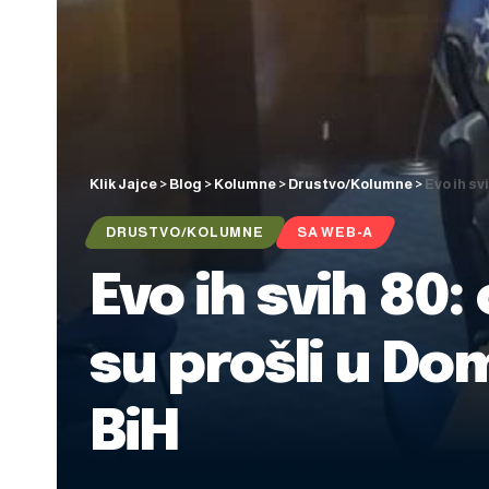
Klik Jajce
>
Blog
>
Kolumne
>
Drustvo/Kolumne
>
Evo ih sv
DRUSTVO/KOLUMNE
SA WEB-A
Evo ih svih 80:
su prošli u D
BiH