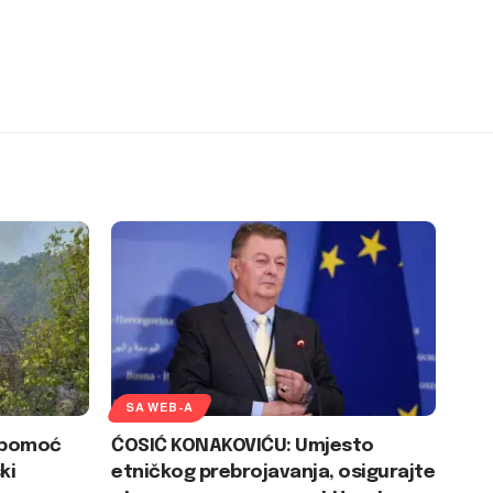
SA WEB-A
U pomoć
ĆOSIĆ KONAKOVIĆU: Umjesto
ki
etničkog prebrojavanja, osigurajte