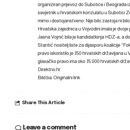
organiziran prijevoz do Subotice i Beograda i
savjetnik u hrvatskom konzulatu u Subotici Zd
mirno i dostojanstveno. Nije bilo zastoja ni b
Hrvatska zajednica u Vojvodini imala je dvoje
Jasna Vojnić bila je kandidatkinja HDZ-a, a
Stantić nositelj liste za dijasporu koalicije 
pravo iskoristilo je 350 hrvatskih državljana 
glasačko pravo ima oko 35.000 hrvatskih državlj
Direktno.hr.
Bild.ba: Originalni link
Share This Article
Leave a comment