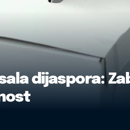
 dijaspora: Zabilježena je rekordna izlaznost
sala dijaspora: Za
znost