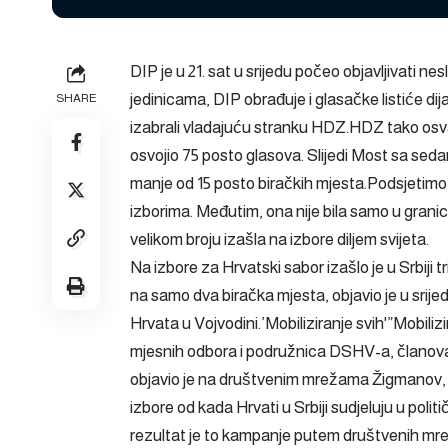
DIP je u 21. sat u srijedu počeo objavljivati n
jedinicama, DIP obrađuje i glasačke listiće di
SHARE
izabrali vladajuću stranku HDZ.HDZ tako osva
osvojio 75 posto glasova. Slijedi Most sa sed
manje od 15 posto biračkih mjesta.Podsjetimo,
izborima. Međutim, ona nije bila samo u grani
velikom broju izašla na izbore diljem svijeta.
Na izbore za Hrvatski sabor izašlo je u Srbiji
na samo dva biračka mjesta, objavio je u sr
Hrvata u Vojvodini.’Mobiliziranje svih'”Mobili
mjesnih odbora i podružnica DSHV-a, članova 
objavio je na društvenim mrežama Žigmanov, n
izbore od kada Hrvati u Srbiji sudjeluju u pol
rezultat je to kampanje putem društvenih mrež