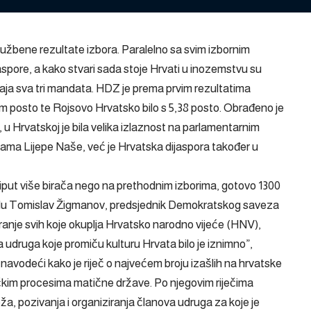
eslužbene rezultate izbora. Paralelno sa svim izbornim
jaspore, a kako stvari sada stoje Hrvati u inozemstvu su
ja sva tri mandata. HDZ je prema prvim rezultatima
am posto te Rojsovo Hrvatsko bilo s 5,38 posto. Obrađeno je
 u Hrvatskoj je bila velika izlaznost na parlamentarnim
cama Lijepe Naše, već je Hrvatska dijaspora također u
 triput više birača nego na prethodnim izborima, gotovo 1300
ijedu Tomislav Žigmanov, predsjednik Demokratskog saveza
ziranje svih koje okuplja Hrvatsko narodno vijeće (HNV),
udruga koje promiču kulturu Hrvata bilo je iznimno”,
avodeći kako je riječ o najvećem broju izašlih na hrvatske
itičkim procesima matične države. Po njegovim riječima
a, pozivanja i organiziranja članova udruga za koje je