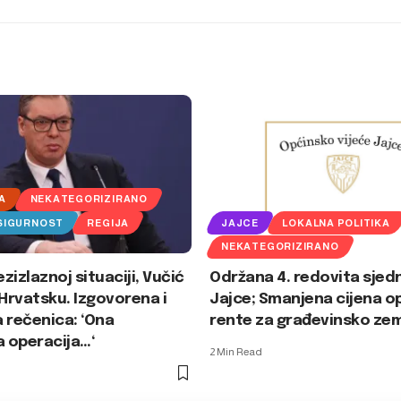
A
NEKATEGORIZIRANO
 SIGURNOST
REGIJA
JAJCE
LOKALNA POLITIKA
NEKATEGORIZIRANO
ezizlaznoj situaciji, Vučić
Održana 4. redovita sjed
 Hrvatsku. Izgovorena i
Jajce; Smanjena cijena o
 rečenica: ‘Ona
rente za građevinsko zem
a operacija…‘
2 Min Read