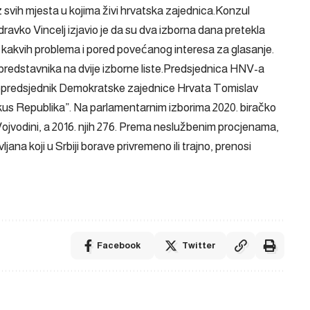
z svih mjesta u kojima živi hrvatska zajednica.Konzul
ravko Vincelj izjavio je da su dva izborna dana pretekla
ilo kakvih problema i pored povećanog interesa za glasanje.
 predstavnika na dvije izborne liste.Predsjednica HNV-a
 dopredsjednik Demokratske zajednice Hrvata Tomislav
“Fokus Republika”. Na parlamentarnim izborima 2020. biračko
u Vojvodini, a 2016. njih 276. Prema neslužbenim procjenama,
ana koji u Srbiji borave privremeno ili trajno, prenosi
Facebook
Twitter