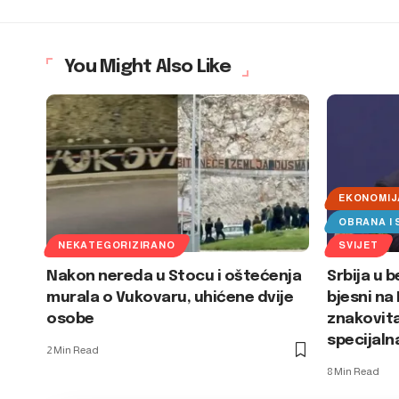
You Might Also Like
EKONOMIJ
OBRANA I
NEKATEGORIZIRANO
SVIJET
Nakon nereda u Stocu i oštećenja
Srbija u b
murala o Vukovaru, uhićene dvije
bjesni na
osobe
znakovita
specijaln
2 Min Read
8 Min Read