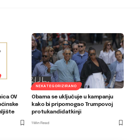
NEKATEGORIZIRANO
nica OV
Obama se uključuje u kampanju
pćinske
kako bi pripomogao Trumpovoj
ljište
protukandidatkinji
1 Min Read