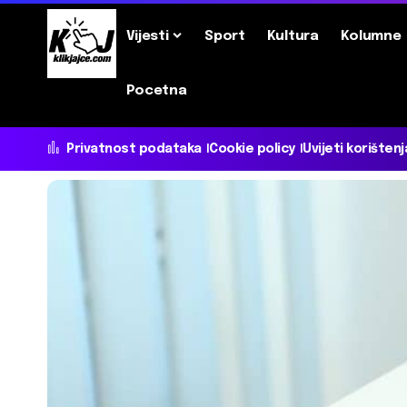
Vijesti
Sport
Kultura
Kolumne
Pocetna
Privatnost podataka
Cookie policy
Uvijeti korištenj