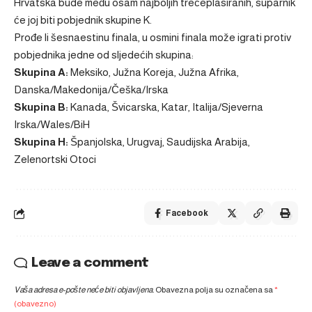
Hrvatska bude među osam najboljih trećeplasiranih, suparnik
će joj biti pobjednik skupine K.
Prođe li šesnaestinu finala, u osmini finala može igrati protiv
pobjednika jedne od sljedećih skupina:
Skupina A:
Meksiko, Južna Koreja, Južna Afrika,
Danska/Makedonija/Češka/Irska
Skupina B:
Kanada, Švicarska, Katar, Italija/Sjeverna
Irska/Wales/BiH
Skupina H:
Španjolska, Urugvaj, Saudijska Arabija,
Zelenortski Otoci
Facebook
Leave a comment
Vaša adresa e-pošte neće biti objavljena.
Obavezna polja su označena sa
*
(obavezno)