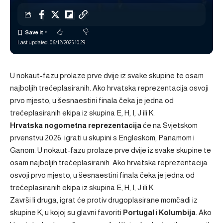
Last updated: 06/12/2025 10:29
U nokaut-fazu prolaze prve dvije iz svake skupine te osam
najboljih trećeplasiranih. Ako hrvatska reprezentacija osvoji
prvo mjesto, u šesnaestini finala čeka je jedna od
trećeplasiranih ekipa iz skupina E, H, I, J ili K.
Hrvatska nogometna reprezentacija
će na Svjetskom
prvenstvu 2026. igrati u skupini s Engleskom, Panamom i
Ganom. U nokaut-fazu prolaze prve dvije iz svake skupine te
osam najboljih trećeplasiranih. Ako hrvatska reprezentacija
osvoji prvo mjesto, u šesnaestini finala čeka je jedna od
trećeplasiranih ekipa iz skupina E, H, I, J ili K.
Završi li druga, igrat će protiv drugoplasirane momčadi iz
skupine K, u kojoj su glavni favoriti
Portugal
i
Kolumbija
. Ako