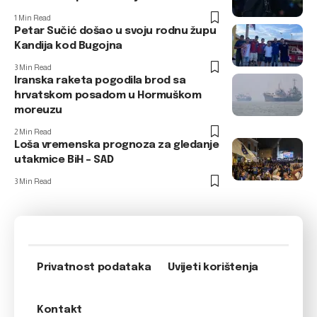
1 Min Read
Petar Sučić došao u svoju rodnu župu
Kandija kod Bugojna
3 Min Read
Iranska raketa pogodila brod sa
hrvatskom posadom u Hormuškom
moreuzu
2 Min Read
Loša vremenska prognoza za gledanje
utakmice BiH – SAD
3 Min Read
Privatnost podataka
Uvijeti korištenja
Kontakt