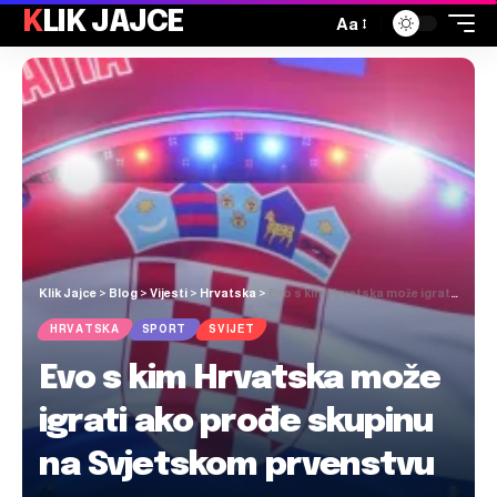
KLIK JAJCE
Aa
Klik Jajce
>
Blog
>
Vijesti
>
Hrvatska
>
Evo s kim Hrvatska može igrati ako prođe skupinu na Svjetskom prvenstvu
HRVATSKA
SPORT
SVIJET
Evo s kim Hrvatska može
igrati ako prođe skupinu
na Svjetskom prvenstvu