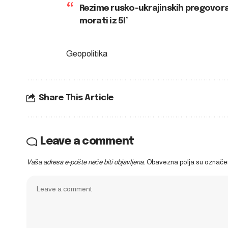
Rezime rusko-ukrajinskih pregovora:
morati iz 5!’
Geopolitika
Share This Article
Leave a comment
Vaša adresa e-pošte neće biti objavljena.
Obavezna polja su označ