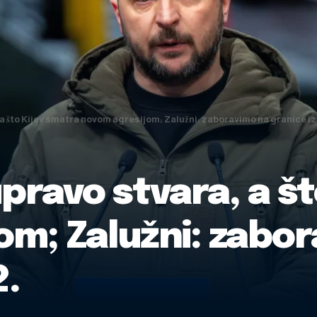
 a što Kijev smatra novom agresijom; Zalužni: zaboravimo na granice iz
upravo stvara, a š
om; Zalužni: zabo
2.