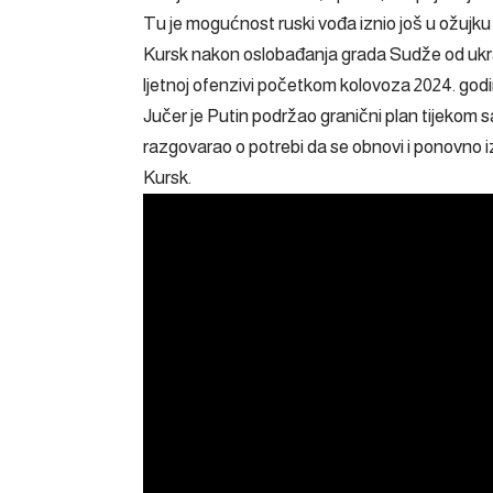
Tu je mogućnost ruski vođa iznio još u ožujku 
Kursk nakon
oslobađanja
grada Sudže od ukraj
ljetnoj ofenzivi početkom kolovoza 2024. godi
Jučer je Putin podržao granični plan tijekom s
razgovarao o potrebi da se obnovi i ponovno i
Kursk.