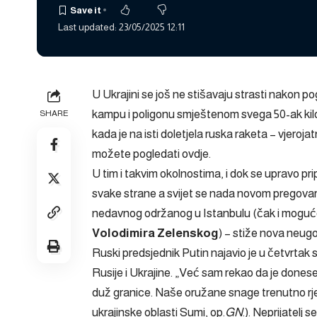
Last updated: 23/05/2025 12:11
U Ukrajini se još ne stišavaju strasti nakon pog
kampu i poligonu smještenom svega 50-ak kilo
SHARE
kada je na isti doletjela ruska raketa – vjeroja
možete pogledati
ovdje
.
U tim i takvim okolnostima, i dok se upravo p
svake strane a svijet se nada novom pregov
nedavnog
održanog
u Istanbulu (čak i mogu
Volodimira Zelenskog
) – stiže nova neugo
Ruski predsjednik Putin najavio je u četvrta
Rusije i Ukrajine. „Već sam rekao da je done
duž granice. Naše oružane snage trenutno rj
ukrajinske oblasti Sumi, op.
GN
.). Neprijatelj s