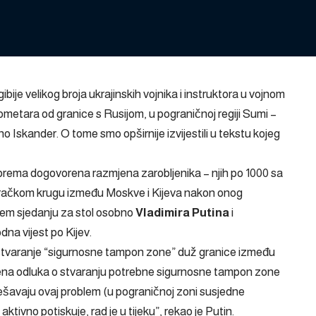
ibije velikog broja ukrajinskih vojnika i instruktora u vojnom
metara od granice s Rusijom, u pograničnoj regiji Sumi –
tno Iskander. O tome smo opširnije izvijestili u tekstu kojeg
riprema dogovorena razmjena zarobljenika – njih po 1000 sa
aračkom krugu između Moskve i Kijeva nakon onog
ćem sjedanju za stol osobno
Vladimira Putina
i
dna vijest po Kijev.
k stvaranje “sigurnosne tampon zone” duž granice između
sena odluka o stvaranju potrebne sigurnosne tampon zone
ešavaju ovaj problem (u pograničnoj zoni susjedne
e aktivno potiskuje, rad je u tijeku”, rekao je Putin.