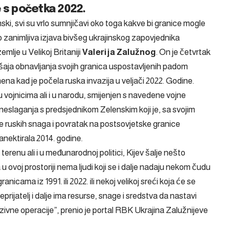
 s početka 2022.
enski, svi su vrlo sumnjičavi oko toga kakve bi granice mogle
o zanimljiva izjava bivšeg ukrajinskog zapovjednika
mlje u Velikoj Britaniji
Valerija Zalužnog
. On je četvrtak
ušaja obnavljanja svojih granica uspostavljenih padom
ena kad je počela ruska invazija u veljači 2022. Godine.
 vojnicima ali i u narodu, smijenjen s navedene vojne
neslaganja
s predsjednikom Zelenskim koji je, sa svojim
je ruskih snaga i povratak na postsovjetske granice
a anektirala 2014. godine.
terenu ali i u međunarodnoj politici, Kijev šalje nešto
 ovoj prostoriji nema ljudi koji se i dalje nadaju nekom čudu
ranicama iz 1991. ili 2022. ili nekoj velikoj sreći koja će se
prijatelj i dalje ima resurse, snage i sredstva da nastavi
zivne operacije”, prenio je portal RBK Ukrajina Zalužnijeve