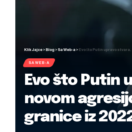
Klik Jajce
>
Blog
>
Sa Web-a
>
Evo što Putin upravo stvara,
SA WEB-A
Evo što Putin 
novom agresij
granice iz 202