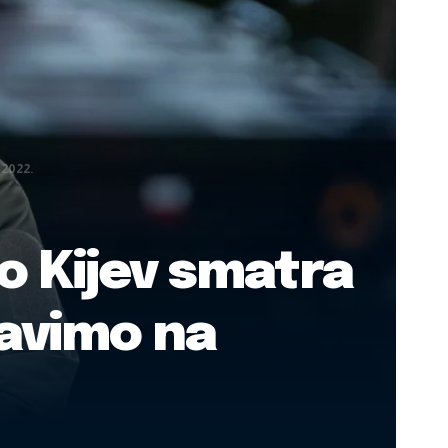
 2022.
to Kijev smatra
ravimo na