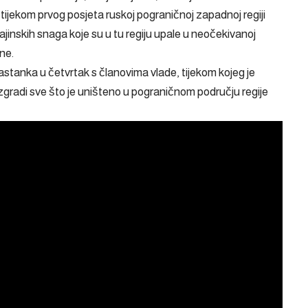
tijekom prvog posjeta ruskoj pograničnoj zapadnoj regiji
inskih snaga koje su u tu regiju upale u neočekivanoj
ne.
astanka u četvrtak s članovima vlade, tijekom kojeg je
zgradi sve što je uništeno u pograničnom području regije