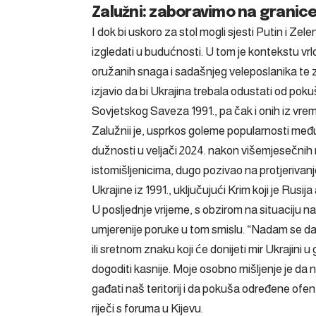
Zalužni: zaboravimo na granice
I dok bi uskoro za stol mogli sjesti Putin i Zel
izgledati u budućnosti. U tom je kontekstu vrl
oružanih snaga i sadašnjeg veleposlanika te ze
izjavio da bi Ukrajina trebala odustati od pok
Sovjetskog Saveza 1991., pa čak i onih iz vrem
Zalužnii je, usprkos goleme popularnosti među
dužnosti u veljači 2024. nakon višemjesečnih
istomišljenicima, dugo pozivao na protjerivan
Ukrajine iz 1991., uključujući Krim koji je Rusij
U posljednje vrijeme, s obzirom na situaciju na 
umjerenije poruke
u tom smislu. “Nadam se da u
ili sretnom znaku koji će donijeti mir Ukrajini u g
dogoditi kasnije. Moje osobno mišljenje je da ne
gađati naš teritorij i da pokuša određene ofen
riječi s foruma u Kijevu.