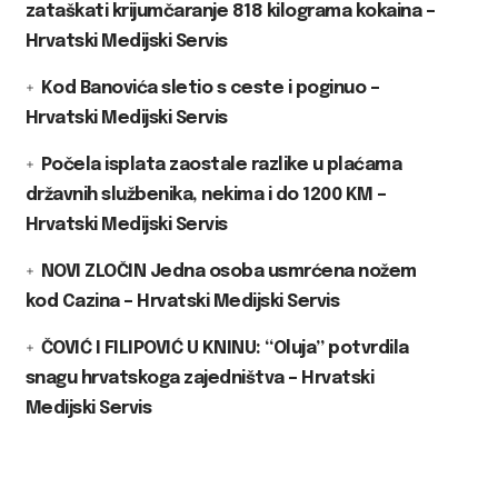
zataškati krijumčaranje 818 kilograma kokaina –
Hrvatski Medijski Servis
Kod Banovića sletio s ceste i poginuo –
Hrvatski Medijski Servis
Počela isplata zaostale razlike u plaćama
državnih službenika, nekima i do 1200 KM –
Hrvatski Medijski Servis
NOVI ZLOČIN Jedna osoba usmrćena nožem
kod Cazina – Hrvatski Medijski Servis
ČOVIĆ I FILIPOVIĆ U KNINU: “Oluja” potvrdila
snagu hrvatskoga zajedništva – Hrvatski
Medijski Servis