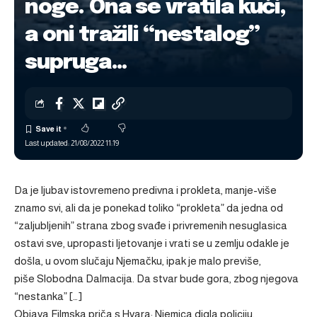
noge. Ona se vratila kući,
a oni tražili “nestalog”
supruga…
Last updated: 21/08/2022 11:19
Da je ljubav istovremeno predivna i prokleta, manje-više
znamo svi, ali da je ponekad toliko “prokleta” da jedna od
“zaljubljenih” strana zbog svađe i privremenih nesuglasica
ostavi sve, upropasti ljetovanje i vrati se u zemlju odakle je
došla, u ovom slučaju Njemačku, ipak je malo previše,
piše Slobodna Dalmacija. Da stvar bude gora, zbog njegova
“nestanka” […]
Objava
Filmska priča s Hvara: Njemica digla policiju,