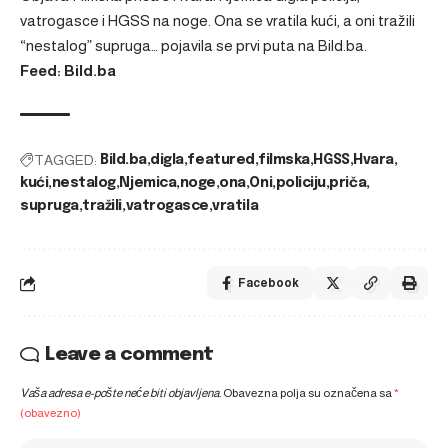
vatrogasce i HGSS na noge. Ona se vratila kući, a oni tražili
“nestalog” supruga…
pojavila se prvi puta na
Bild.ba
.
Feed: Bild.ba
TAGGED:
Bild.ba
digla
featured
filmska
HGSS
Hvara
kući
nestalog
Njemica
noge
ona
Oni
policiju
priča
supruga
tražili
vatrogasce
vratila
Facebook
Leave a comment
Vaša adresa e-pošte neće biti objavljena.
Obavezna polja su označena sa
*
(obavezno)