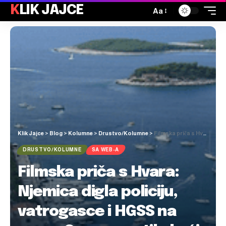
KLIK JAJCE
Aa
Klik Jajce
>
Blog
>
Kolumne
>
Drustvo/Kolumne
>
Filmska priča s Hvara: Njemica digla policiju, vatrogasce i HGSS na noge. Ona se vratila kući, a oni tražili “nestalog” supruga…
DRUSTVO/KOLUMNE
SA WEB-A
Filmska priča s Hvara:
Njemica digla policiju,
vatrogasce i HGSS na