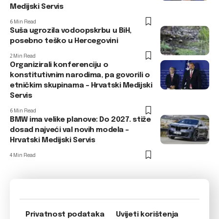
Medijski Servis
6 Min Read
Suša ugrozila vodoopskrbu u BiH,
posebno teško u Hercegovini
2 Min Read
Organizirali konferenciju o
konstitutivnim narodima, pa govorili o
etničkim skupinama – Hrvatski Medijski
Servis
6 Min Read
BMW ima velike planove: Do 2027. stiže
dosad najveći val novih modela –
Hrvatski Medijski Servis
4 Min Read
Privatnost podataka
Uvijeti korištenja