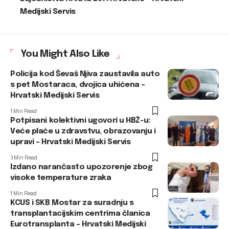
Medijski Servis
You Might Also Like
Policija kod Ševaš Njiva zaustavila auto
s pet Mostaraca, dvojica uhićena –
Hrvatski Medijski Servis
1 Min Read
Potpisani kolektivni ugovori u HBŽ-u:
Veće plaće u zdravstvu, obrazovanju i
upravi – Hrvatski Medijski Servis
3 Min Read
Izdano narančasto upozorenje zbog
visoke temperature zraka
1 Min Read
KCUS i SKB Mostar za suradnju s
transplantacijskim centrima članica
Eurotransplanta – Hrvatski Medijski