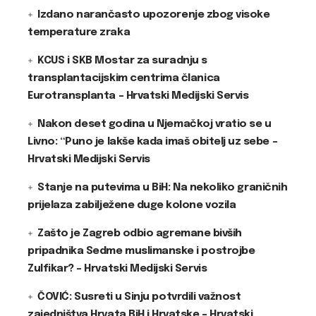
Izdano narančasto upozorenje zbog visoke
temperature zraka
KCUS i SKB Mostar za suradnju s
transplantacijskim centrima članica
Eurotransplanta – Hrvatski Medijski Servis
Nakon deset godina u Njemačkoj vratio se u
Livno: “Puno je lakše kada imaš obitelj uz sebe –
Hrvatski Medijski Servis
Stanje na putevima u BiH: Na nekoliko graničnih
prijelaza zabilježene duge kolone vozila
Zašto je Zagreb odbio agremane bivših
pripadnika Sedme muslimanske i postrojbe
Zulfikar? – Hrvatski Medijski Servis
ČOVIĆ: Susreti u Sinju potvrdili važnost
zajedništva Hrvata BiH i Hrvatske – Hrvatski