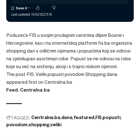
Last updated: 15/02/2022 9:35
Poduzeće FIS u svojim prodajnim centrima diljem Bosne i
Hercegovine, kao i na internetskoj platformi fis.ba organizira
shopping dan s odličnim cijenama i popustima koji se odnosi
na cjelokupan asortiman robe. Popust se ne odnosi na robe
koje su već na sniženju, akciji i s trajno niskom cijenom.
The post
FIS: Veliki popusti povodom Shopping dana
appeared first on
Centralna.ba
.
Feed: Centralna.ba
TAGGED:
Centralna.ba
dana
featured
FIS
popusti
povodom
shopping
veliki