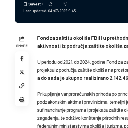
Last updated: 04/07/2025 9:45
Fond za zaštitu okoliša FBiH u prethodn
aktivnosti iz područja zaštite okoliša
SHARE
U periodu od 2021. do 2024. godine Fond za za
projekta iz područja zaštite okoliša na prost
a do sada je ukupno realizirano 2.142.4
Prikupljanje vanproračunskih prihoda po prin
podzakonskim aktima i pravilnicima, temeljni 
sufinanciranje programa i projekata zaštite o
zagađenja, te održivo korištenje prirodnih resur
federalnim ministarstvima okoliša i turizma, po