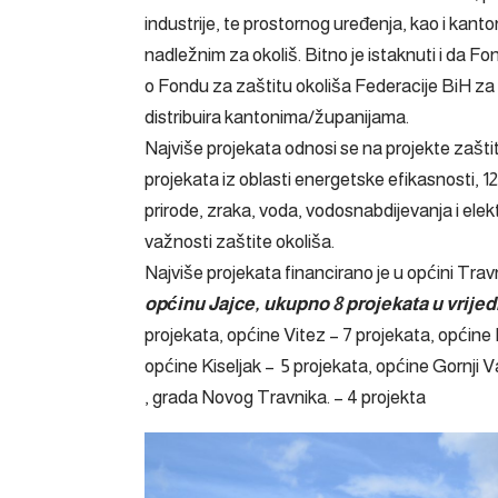
industrije, te prostornog uređenja, kao i kan
nadležnim za okoliš. Bitno je istaknuti i da 
o Fondu za zaštitu okoliša Federacije BiH za 
distribuira kantonima/županijama.
Najviše projekata odnosi se na projekte zašti
projekata iz oblasti energetske efikasnosti, 1
prirode, zraka, voda, vodosnabdijevanja i elektr
važnosti zaštite okoliša.
Najviše projekata financirano je u općini Travn
općinu Jajce, ukupno 8 projekata u vrije
projekata, općine Vitez – 7 projekata, općine
općine Kiseljak – 5 projekata, općine Gornji 
, grada Novog Travnika. – 4 projekta