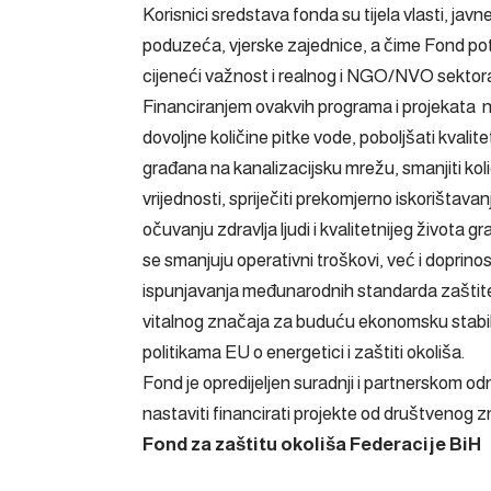
Korisnici sredstava fonda su tijela vlasti, 
poduzeća, vjerske zajednice, a čime Fond pot
cijeneći važnost i realnog i NGO/NVO sektor
Financiranjem ovakvih programa i projekata nas
dovoljne količine pitke vode, poboljšati kvalite
građana na kanalizacijsku mrežu, smanjiti količin
vrijednosti, spriječiti prekomjerno iskorištavan
očuvanju zdravlja ljudi i kvalitetnijeg života
se smanjuju operativni troškovi, već i doprinosi
ispunjavanja međunarodnih standarda zaštite
vitalnog značaja za buduću ekonomsku stabil
politikama EU o energetici i zaštiti okoliša.
Fond je opredijeljen suradnji i partnerskom o
nastaviti financirati projekte od društvenog z
Fond za zaštitu okoliša Federacije BiH