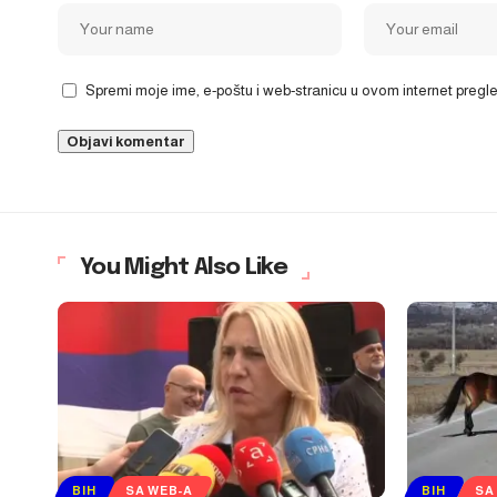
Spremi moje ime, e-poštu i web-stranicu u ovom internet preg
You Might Also Like
BIH
SA WEB-A
BIH
SA