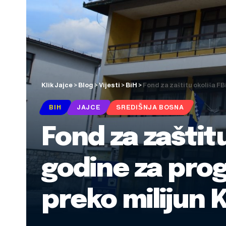
Klik Jajce
>
Blog
>
Vijesti
>
BiH
>
Fond za zaštitu okoliša FB
BIH
JAJCE
SREDIŠNJA BOSNA
Fond za zaštit
godine za prog
preko milijun