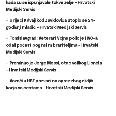
kada su se ispunjavale takve želje – Hrvatski
Medijski Servis
U rijeci Krivaji kod Zavidovića utopio se 24-
godišnji mladić – Hrvatski Medijski Servis
Tomislavgrad: Veterani Vojne policije HVO-a
odali počast poginulim braniteljima – Hrvatski
Medijski Servis
Preminuo je Jorge Messi, otac velikog Lionela
– Hrvatski Medijski Servis
Vozači u HBŽ pozvani na oprez zbog divljih
konja na cestama – Hrvatski Medijski Servis