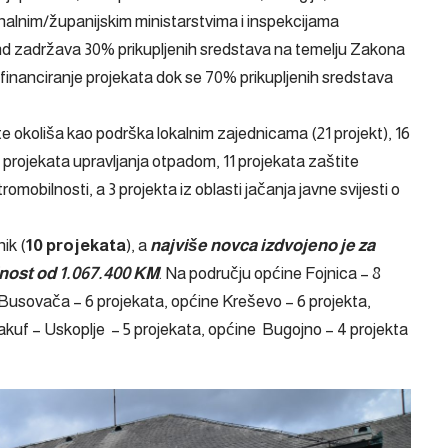
tonalnim/županijskim ministarstvima i inspekcijama
Fond zadržava 30% prikupljenih sredstava na temelju Zakona
financiranje projekata dok se 70% prikupljenih sredstava
te okoliša kao podrška lokalnim zajednicama (21 projekt), 16
2 projekata upravljanja otpadom, 11 projekata zaštite
omobilnosti, a 3 projekta iz oblasti jačanja javne svijesti o
ik (
10 projekata
), a
najviše novca izdvojeno je za
dnost od 1.067.400 KM
. Na području općine Fojnica – 8
 Busovača – 6 projekata, općine Kreševo – 6 projekta,
Vakuf – Uskoplje – 5 projekata, općine Bugojno – 4 projekta