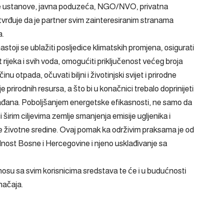
javne ustanove, javna poduzeća, NGO/NVO, privatna
vrđuje da je partner svim zainteresiranim stranama
a.
toji se ublažiti posljedice klimatskih promjena, osigurati
t rijeka i svih voda, omogućiti priključenost većeg broja
u otpada, očuvati biljni i životinjski svijet i prirodne
je prirodnih resursa, a što bi u konačnici trebalo doprinijeti
 građana. Poboljšanjem energetske efikasnosti, ne samo da
 širim ciljevima zemlje smanjenja emisije ugljenika i
 životne sredine. Ovaj pomak ka održivim praksama je od
nost Bosne i Hercegovine i njeno usklađivanje sa
dnosu sa svim korisnicima sredstava te će i u budućnosti
načaja.