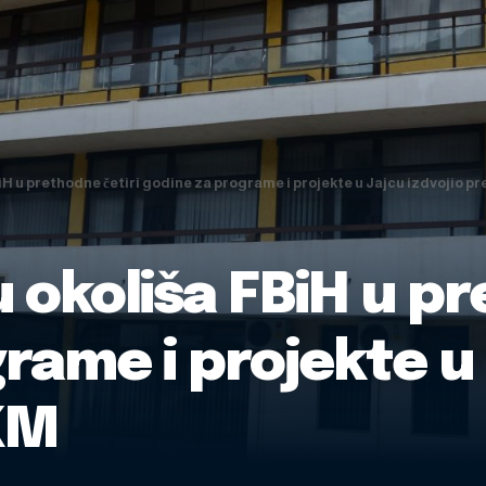
iH u prethodne četiri godine za programe i projekte u Jajcu izdvojio pr
u okoliša FBiH u p
rame i projekte u 
 KM