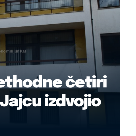
eko milijun KM
rethodne četiri
Jajcu izdvojio