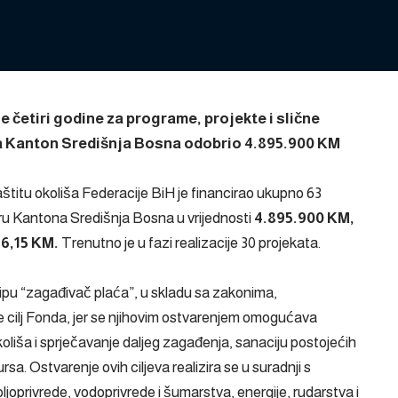
e četiri godine za programe, projekte i slične
 za Kanton Središnja Bosna odobrio 4.895.900 KM
štitu okoliša Federacije BiH je financirao ukupno 63
oru Kantona Središnja Bosna u vrijednosti
4.895.900 KM,
66,15 KM.
Trenutno je u fazi realizacije 30 projekata.
cipu “zagađivač plaća”, u skladu sa zakonima,
je cilj Fonda, jer se njihovim ostvarenjem omogućava
koliša i sprječavanje daljeg zagađenja, sanaciju postojećih
sa. Ostvarenje ovih ciljeva realizira se u suradnji s
ljoprivrede, vodoprivrede i šumarstva, energije, rudarstva i