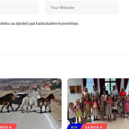
ledniku za sljedeći put kada budem komentirao.
 WEB-A
BIH
SA WEB-A