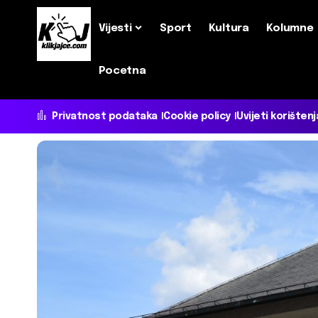
Vijesti
Sport
Kultura
Kolumne
Pocetna
Privatnost podataka
Cookie policy
Uvijeti korištenj