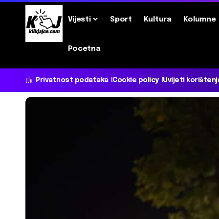
Vijesti
Sport
Kultura
Kolumne
Pocetna
Privatnost podataka
Cookie policy
Uvijeti korištenj