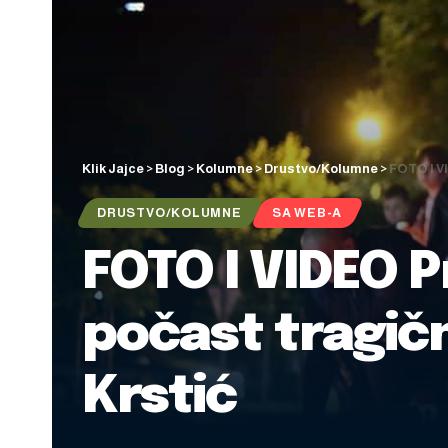
Klik Jajce
>
Blog
>
Kolumne
>
Drustvo/Kolumne
>
FOTO I VI
DRUSTVO/KOLUMNE
SA WEB-A
FOTO I VIDEO P
počast tragičn
Krstić