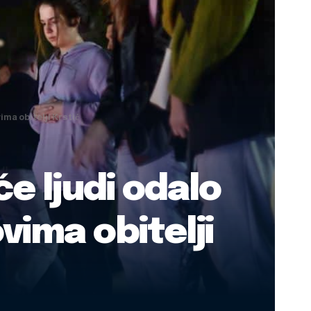
ma obitelji Krstić
e ljudi odalo
vima obitelji