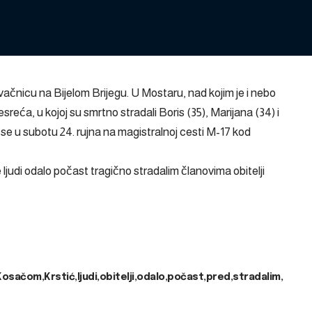
tvačnicu na Bijelom Brijegu. U Mostaru, nad kojim je i nebo
reća, u kojoj su smrtno stradali Boris (35), Marijana (34) i
se u subotu 24. rujna na magistralnoj cesti M-17 kod
di odalo počast tragično stradalim članovima obitelji
Kosačom
Krstić
ljudi
obitelji
odalo
počast
pred
stradalim