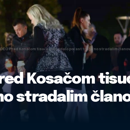
DEO Pred Kosačom tisuće ljudi odalo počast tragično stradalim članovi
red Kosačom tisuć
o stradalim člano