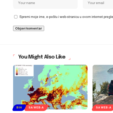
Spremi moje ime, e-poštu i web-stranicu u ovom internet preg
You Might Also Like
BIH
SA WEB-A
SA WEB-A