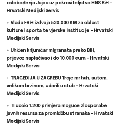
oslobođenja Jajca uz pokroviteljstvo HNS BiH –
Hrvatski Medijski Servis
Vlada FBiH izdvaja 530.000 KM za oblast
kulture i sporta te vjerske institucije – Hrvatski
Medijski Servis
Uhićen krijumčar migranata preko BiH,
prijevoz naplaćivao i do 10.000 eura – Hrvatski
Medijski Servis
TRAGEDIJA U ZAGREBU Troje mrtvih, autom,
velikom brzinom, udarili u stub – Hrvatski
Medijski Servis
TI uočio 1.200 primjera moguće zlouporabe
javnih resursa za promidžbu stranaka – Hrvatski
Medijski Servis