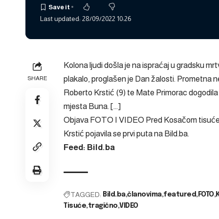
Last updated: 28/09/2022 10:26
Kolona ljudi došla je na ispraćaj u gradsku mr
plakalo, proglašen je Dan žalosti. Prometna nes
SHARE
Roberto Krstić (9) te Mate Primorac dogodila 
mjesta Buna. […]
Objava
FOTO I VIDEO Pred Kosačom tisuće lju
Krstić
pojavila se prvi puta na
Bild.ba
.
Feed: Bild.ba
TAGGED:
Bild.ba
članovima
featured
FOTO
Tisuće
tragično
VIDEO