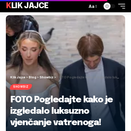
KLIK JAJCE
Aa
Klik Jajce
>
Blog
>
Showbiz
>
FOTO Pogledajte kako je izgledalo luksuzno vjenčanje vatrenoga!
SHOWBIZ
FOTO Pogledajte kako je
izgledalo luksuzno
vjenčanje vatrenoga!