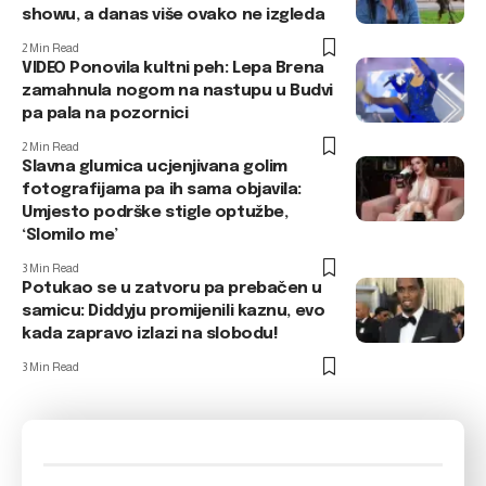
showu, a danas više ovako ne izgleda
2 Min Read
VIDEO Ponovila kultni peh: Lepa Brena
zamahnula nogom na nastupu u Budvi
pa pala na pozornici
2 Min Read
Slavna glumica ucjenjivana golim
fotografijama pa ih sama objavila:
Umjesto podrške stigle optužbe,
‘Slomilo me’
3 Min Read
Potukao se u zatvoru pa prebačen u
samicu: Diddyju promijenili kaznu, evo
kada zapravo izlazi na slobodu!
3 Min Read