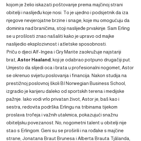
kojom je želio iskazati poštovanje prema majčinoj strani
obitelji i naslijeđu koje nosi. To je ujedno i podsjetnik da iza
njegove nevjerojatne brzine i snage, koje mu omogućuju da
dominira nad braničima, stoji naslijeđe prvakinje. Sam Erling
se u prošlosti znao našaliti kako je upravo od majke
naslijedio eksplozivnost i atletske sposobnosti.
Priču o djeci Alf-Ingea i Gry Marite zaokružuje najstariji
brat,
Astor Haaland
, koji je odabrao potpuno drugačiji put.
Umjesto da slijedi oca i brata u profesionalni nogomet, Astor
se okrenuo svijetu poslovanja i financija. Nakon studija na
prestižnoj poslovnoj školi BI Norwegian Business School,
izgradio je karijeru daleko od sportskih terena i medijske
pažnje. Iako vodi vrlo privatan život, Astor je, baš kao i
sestra, redovita podrška Erlingu na tribinama tijekom
proslava trofeja i važnih utakmica, pokazujući snažnu
obiteljsku povezanost. No, nogometni talent u obitelji nije
stao s Erlingom. Geni su se proširili i na rođake s majčine
strane, Jonatana Braut Brunesa i Alberta Brauta Tjålanda,