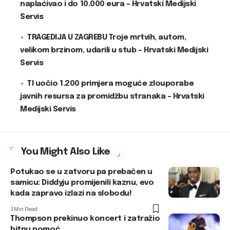
naplaćivao i do 10.000 eura – Hrvatski Medijski
Servis
TRAGEDIJA U ZAGREBU Troje mrtvih, autom,
velikom brzinom, udarili u stub – Hrvatski Medijski
Servis
TI uočio 1.200 primjera moguće zlouporabe
javnih resursa za promidžbu stranaka – Hrvatski
Medijski Servis
You Might Also Like
Potukao se u zatvoru pa prebačen u
samicu: Diddyju promijenili kaznu, evo
kada zapravo izlazi na slobodu!
3 Min Read
Thompson prekinuo koncert i zatražio
hitnu pomoć