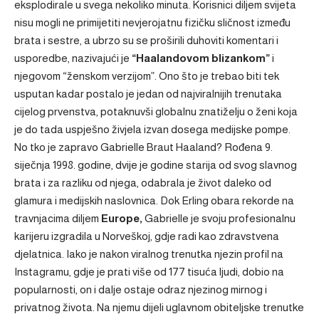
eksplodirale u svega nekoliko minuta. Korisnici diljem svijeta
nisu mogli ne primijetiti nevjerojatnu fizičku sličnost između
brata i sestre, a ubrzo su se proširili duhoviti komentari i
usporedbe, nazivajući je
“Haalandovom blizankom”
i
njegovom “ženskom verzijom”. Ono što je trebao biti tek
usputan kadar postalo je jedan od najviralnijih trenutaka
cijelog prvenstva, potaknuvši globalnu znatiželju o ženi koja
je do tada uspješno živjela izvan dosega medijske pompe.
No tko je zapravo Gabrielle Braut Haaland? Rođena 9.
siječnja 1998. godine, dvije je godine starija od svog slavnog
brata i za razliku od njega, odabrala je život daleko od
glamura i medijskih naslovnica. Dok Erling obara rekorde na
travnjacima diljem
Europe,
Gabrielle je svoju profesionalnu
karijeru izgradila u Norveškoj, gdje radi kao zdravstvena
djelatnica. Iako je nakon viralnog trenutka njezin profil na
Instagramu, gdje je prati više od 177 tisuća ljudi, dobio na
popularnosti, on i dalje ostaje odraz njezinog mirnog i
privatnog života. Na njemu dijeli uglavnom obiteljske trenutke