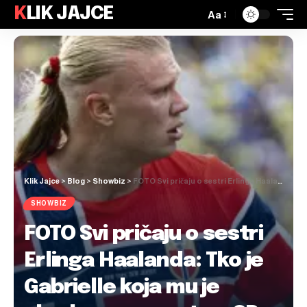
KLIK JAJCE
Aa
Klik Jajce
>
Blog
>
Showbiz
>
FOTO Svi pričaju o sestri Erlinga Haalanda: Tko je Gabrielle koja mu je ukrala pozornost na SP-u?
SHOWBIZ
FOTO Svi pričaju o sestri
Erlinga Haalanda: Tko je
Gabrielle koja mu je