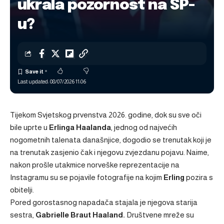
ukrala pozornost na SP-
u?
Last updated: 08/07/2026 11:06
Tijekom Svjetskog prvenstva 2026. godine, dok su sve oči
bile uprte u
Erlinga Haalanda
, jednog od najvećih
nogometnih talenata današnjice, dogodio se trenutak koji je
na trenutak zasjenio čak i njegovu zvjezdanu pojavu. Naime,
nakon prošle utakmice norveške reprezentacije na
Instagramu su se pojavile fotografije na kojim
Erling
pozira s
obitelji.
Pored gorostasnog napadača stajala je njegova starija
sestra,
Gabrielle Braut Haaland.
Društvene mreže su