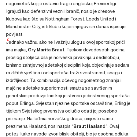
nogometaš koji je ostavio trag u engleskoj Premier ligi.
Igrajući kao defenzivni vezni i branič, nosio je dresove
klubova kao što su Nottingham Forest, Leeds United i
Manchester City, isti klub u kojem njegov sin danas ispisuje
povijest.
Jednako važnu, ako ne i važniju ulogu u ovoj sportskoj priči
ima majka,
Gry Marita Braut.
Tijekom devedesetih godina
prošlog stoljeća bila je norveška prvakinja u sedmoboju,
iznimno zahtjevnoj atletskoj disciplini koja objedinjuje sedam
različitih vještina i od sportaša traži svestranost, snagu i
izdržljivost. Ta kombinacija očevog nogometnog znanja i
majčine atletske superiornosti smatra se savršenim
genetskim preduvjetom koji je stvorio jedinstvenog sportaša
poput Erlinga. Svjestan njezine sportske ostavštine, Erling je
tijekom Svjetskog prvenstva odlučio odati joj posebno
priznanje. Na leđima norveškog dresa, umjesto samo
prezimena Haaland, nosi natpis
“Braut Haaland”.
Ovaj
potez, kako navode izvori bliski obitelji, bio je osobna odluka