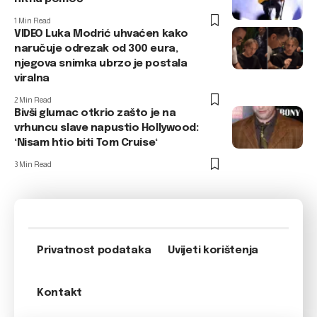
1 Min Read
VIDEO Luka Modrić uhvaćen kako
naručuje odrezak od 300 eura,
njegova snimka ubrzo je postala
viralna
2 Min Read
Bivši glumac otkrio zašto je na
vrhuncu slave napustio Hollywood:
‘Nisam htio biti Tom Cruise‘
3 Min Read
Privatnost podataka
Uvijeti korištenja
Kontakt