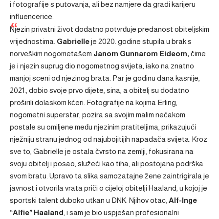
i fotografije s putovanja, ali bez namjere da gradi karijeru
influencerice.
Njezin privatni život dodatno potvrđuje predanost obiteljskim
vrijednostima.
Gabrielle
je 2020. godine stupila u brak s
norveškim nogometašem
Janom Gunnarom Eideom,
čime
je i njezin suprug dio nogometnog svijeta, iako na znatno
manjoj sceni od njezinog brata. Par je godinu dana kasnije,
2021., dobio svoje prvo dijete, sina, a obitelj su dodatno
proširili dolaskom kćeri. Fotografije na kojima Erling,
nogometni superstar, pozira sa svojim malim nećakom
postale su omiljene među njezinim pratiteljima, prikazujući
nježniju stranu jednog od najubojitijih napadača svijeta. Kroz
sve to, Gabrielle je ostala čvrsto na zemlji, fokusirana na
svoju obitelj i posao, služeći kao tiha, ali postojana podrška
svom bratu. Upravo ta slika samozatajne žene zaintrigirala je
javnost i otvorila vrata priči o cijeloj obitelji Haaland, u kojoj je
sportski talent duboko utkan u DNK. Njihov otac,
Alf-Inge
“Alfie” Haaland
, i sam je bio uspješan profesionalni