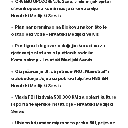
CRVENO UPOZORENJE: Suša, vreline i jak vjetar
stvorili opasnu kombinaciju širom zemlje –
Hrvatski Medijski Servis
Planinar preminuo na Biokovu nakon što je
ostao bez vode – Hrvatski Medijski Servis
Postignut dogovor o daljnjim koracima za
rješavanje statusa otpuštenih radnika
Komunalnog – Hrvatski Medijski Servis
Obilježavanje 31. obljetnice VRO „Maestral“ i
oslobođenja Jajca uz pokroviteljstvo HNS BiH –
Hrvatski Medijski Servis
Vlada FBiH izdvaja 530.000 KM za oblast kulture
i sporta te vjerske institucije – Hrvatski Medijski
Servis
Uhićen krijumčar migranata preko BiH, prijevoz