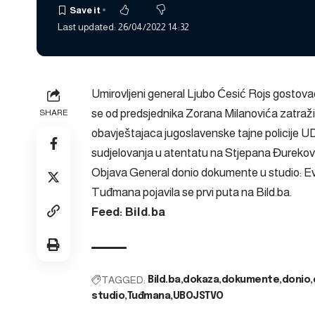
Last updated: 26/04/2022 14:32
Umirovljeni general Ljubo Ćesić Rojs gostovao
se od predsjednika Zorana Milanovića zatraži
SHARE
obavještajaca jugoslavenske tajne policije U
sudjelovanja u atentatu na Stjepana Đurekovića
Objava
General donio dokumente u studio: Evo
Tuđmana
pojavila se prvi puta na
Bild.ba
.
Feed: Bild.ba
TAGGED:
Bild.ba
dokaza
dokumente
donio
studio
Tuđmana
UBOJSTVO