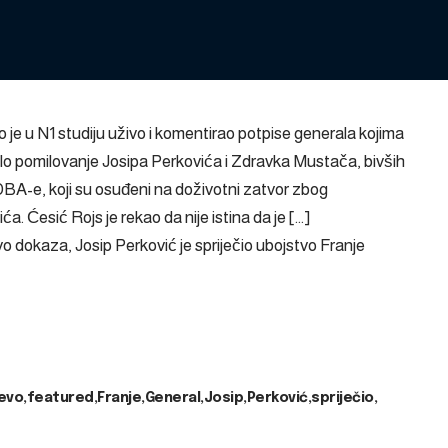
 je u N1 studiju uživo i komentirao potpise generala kojima
lo pomilovanje Josipa Perkovića i Zdravka Mustača, bivših
DBA-e, koji su osuđeni na doživotni zatvor zbog
. Ćesić Rojs je rekao da nije istina da je […]
 dokaza, Josip Perković je spriječio ubojstvo Franje
evo
featured
Franje
General
Josip
Perković
spriječio