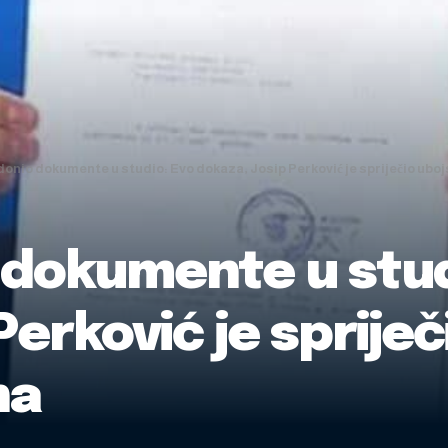
donio dokumente u studio: Evo dokaza, Josip Perković je spriječio ub
 dokumente u stud
Perković je sprije
na