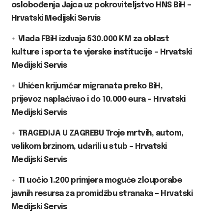
oslobođenja Jajca uz pokroviteljstvo HNS BiH –
Hrvatski Medijski Servis
Vlada FBiH izdvaja 530.000 KM za oblast
kulture i sporta te vjerske institucije – Hrvatski
Medijski Servis
Uhićen krijumčar migranata preko BiH,
prijevoz naplaćivao i do 10.000 eura – Hrvatski
Medijski Servis
TRAGEDIJA U ZAGREBU Troje mrtvih, autom,
velikom brzinom, udarili u stub – Hrvatski
Medijski Servis
TI uočio 1.200 primjera moguće zlouporabe
javnih resursa za promidžbu stranaka – Hrvatski
Medijski Servis