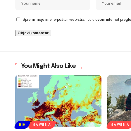
Spremi moje ime, e-poštu i web-stranicu u ovom internet preg
You Might Also Like
BIH
SA WEB-A
SA WEB-A