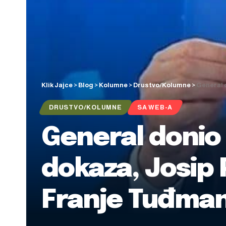
Klik Jajce
>
Blog
>
Kolumne
>
Drustvo/Kolumne
>
General 
DRUSTVO/KOLUMNE
SA WEB-A
General donio
dokaza, Josip 
Franje Tuđma