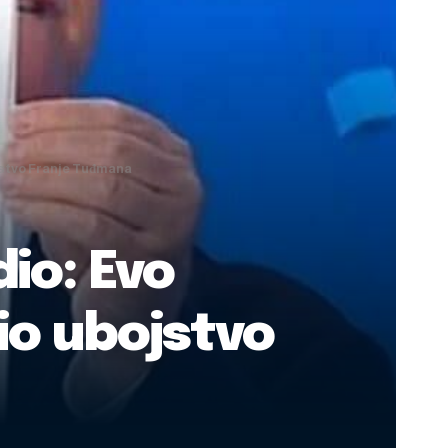
ojstvo Franje Tuđmana
io: Evo
čio ubojstvo