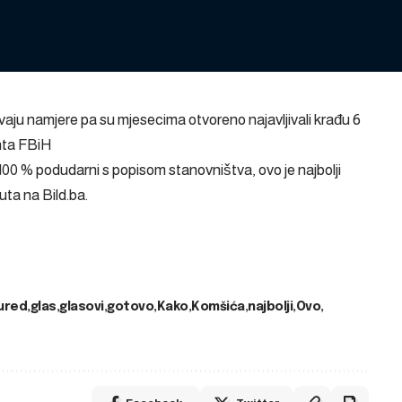
ivaju namjere pa su mjesecima otvoreno najavljivali krađu 6
nta FBiH
00 % podudarni s popisom stanovništva, ovo je najbolji
puta na
Bild.ba
.
ured
glas
glasovi
gotovo
Kako
Komšića
najbolji
Ovo