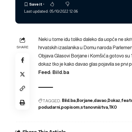
Last updated: 05/10/2022 12:06
Neki u tome idu toliko daleko da uopće ne skr
hrvatskih izaslanika u Domu naroda Parleme
SHARE
Objava
Glasovi Borjane i Komšića gotovo su 1
dokaz tko je kako davao glas
pojavila se prvi 
Feed: Bild.ba
TAGGED:
Bild.ba
Borjane
davao
Dokaz
feat
podudarni
popisom
stanovništva
TKO