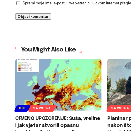
Spremi moje ime, e-poštu i web-stranicu u ovom internet preg
You Might Also Like
BIH
SA WEB-A
SA WEB-A
CRVENO UPOZORENJE: Suša, vreline
Planinar 
i jak vjetar stvorili opasnu
nakon što