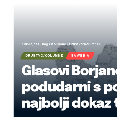
Klik Jajce
>
Blog
>
Kolumne
>
Drustvo/Kolumne
>
Glasovi B
DRUSTVO/KOLUMNE
SA WEB-A
Glasovi Borjan
podudarni s p
najbolji dokaz