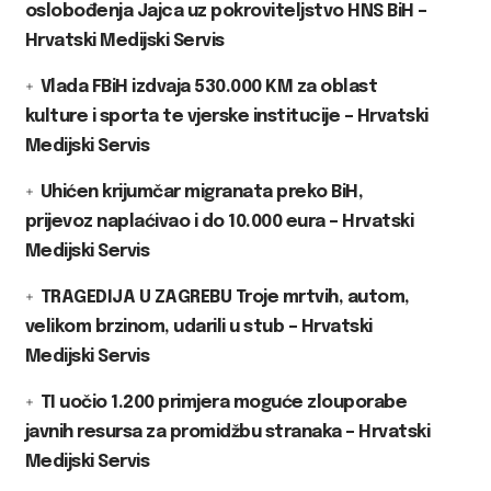
oslobođenja Jajca uz pokroviteljstvo HNS BiH –
Hrvatski Medijski Servis
Vlada FBiH izdvaja 530.000 KM za oblast
kulture i sporta te vjerske institucije – Hrvatski
Medijski Servis
Uhićen krijumčar migranata preko BiH,
prijevoz naplaćivao i do 10.000 eura – Hrvatski
Medijski Servis
TRAGEDIJA U ZAGREBU Troje mrtvih, autom,
velikom brzinom, udarili u stub – Hrvatski
Medijski Servis
TI uočio 1.200 primjera moguće zlouporabe
javnih resursa za promidžbu stranaka – Hrvatski
Medijski Servis