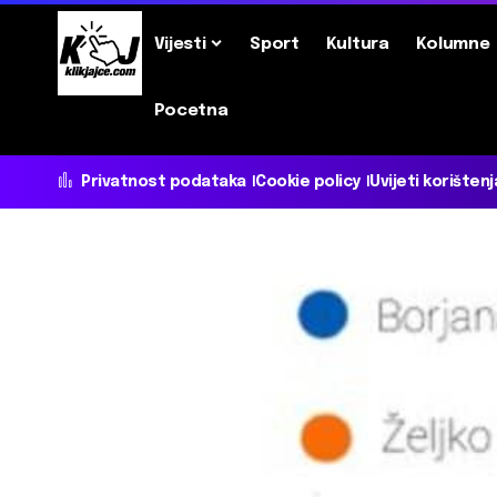
Vijesti
Sport
Kultura
Kolumne
Pocetna
Privatnost podataka
Cookie policy
Uvijeti korištenj