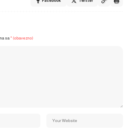
Facebook
Twitter
ena sa
* (obavezno)