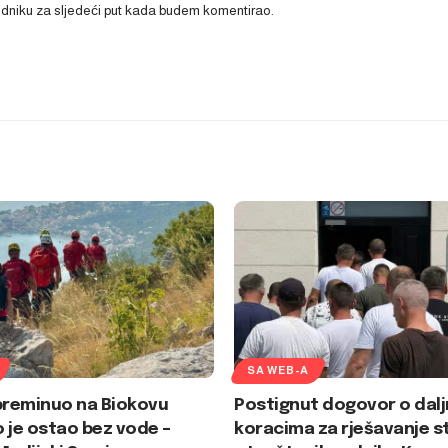
ledniku za sljedeći put kada budem komentirao.
SA WEB-A
preminuo na Biokovu
Postignut dogovor o dalj
 je ostao bez vode –
koracima za rješavanje s