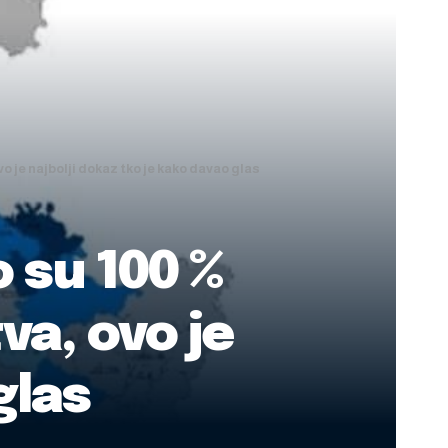
 je najbolji dokaz tko je kako davao glas
 su 100 %
a, ovo je
glas