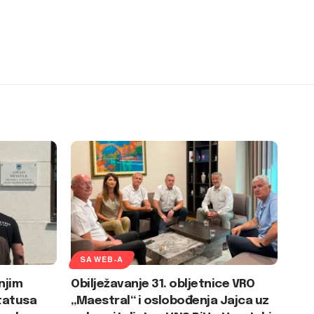
SA WEB-A
njim
Obilježavanje 31. obljetnice VRO
tatusa
„Maestral“ i oslobođenja Jajca uz