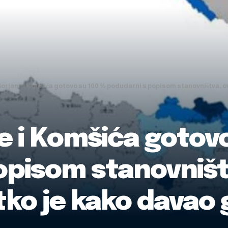
orjane i Komšića gotovo su 100 % podudarni s popisom stanovništva, ovo
e i Komšića gotovo
opisom stanovništv
 tko je kako davao 