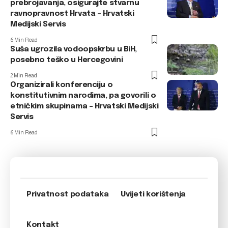
prebrojavanja, osigurajte stvarnu
ravnopravnost Hrvata – Hrvatski
Medijski Servis
6 Min Read
Suša ugrozila vodoopskrbu u BiH,
posebno teško u Hercegovini
2 Min Read
Organizirali konferenciju o
konstitutivnim narodima, pa govorili o
etničkim skupinama – Hrvatski Medijski
Servis
6 Min Read
Privatnost podataka
Uvijeti korištenja
Kontakt