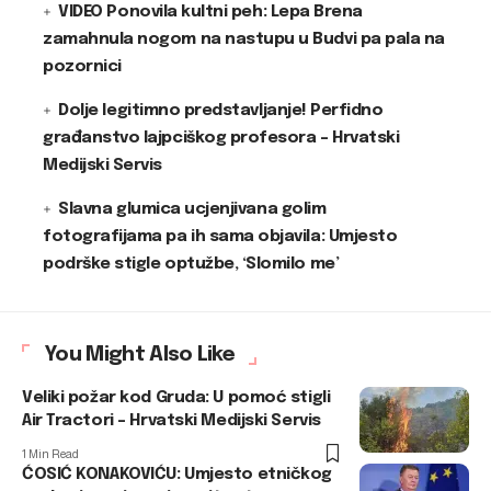
VIDEO Ponovila kultni peh: Lepa Brena
zamahnula nogom na nastupu u Budvi pa pala na
pozornici
Dolje legitimno predstavljanje! Perfidno
građanstvo lajpciškog profesora – Hrvatski
Medijski Servis
Slavna glumica ucjenjivana golim
fotografijama pa ih sama objavila: Umjesto
podrške stigle optužbe, ‘Slomilo me’
You Might Also Like
Veliki požar kod Gruda: U pomoć stigli
Air Tractori – Hrvatski Medijski Servis
1 Min Read
ĆOSIĆ KONAKOVIĆU: Umjesto etničkog