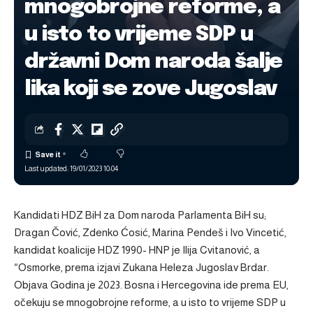
mnogobrojne reforme, a
u isto to vrijeme SDP u
državni Dom naroda šalje
lika koji se zove Jugoslav
Last updated: 19/01/2023 10:04
Kandidati HDZ BiH za Dom naroda Parlamenta BiH su;
Dragan Čović, Zdenko Ćosić, Marina Pendeš i Ivo Vincetić,
kandidat koalicije HDZ 1990- HNP je Ilija Cvitanović, a
“Osmorke, prema izjavi Zukana Heleza Jugoslav Brdar.
Objava
Godina je 2023. Bosna i Hercegovina ide prema EU,
očekuju se mnogobrojne reforme, a u isto to vrijeme SDP u