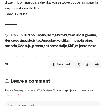
državni Dom naroda šalje lika koji se zove Jugoslav
pojavila
se prvi puta na
Bild.ba
.
Feed: Bild.ba
TAGGED:
Bild.ba
Bosna
Dom
Državni
featured
godina
Hercegovina
ide
isto
Jugoslav
koji
lika
mnogobrojne
naroda
Očekuju
prema
reforme
šalje
SDP
vrijeme
zove
Facebook
Leave a comment
Vaša adresa e-pošte neće biti objavljena.
Obavezna polja su označena sa
*
(obavezno)