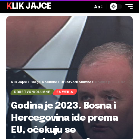
KLIK JAJCE
Aa
Klik Jajce
>
Blog
>
Kolumne
>
Drustvo/Kolumne
>
Godina je 2023. Bosna i Hercegovina ide prema EU, očekuju se mnogobrojne reforme, a u isto to vrijeme SDP u državni Dom naroda šalje lika koji se zove Jugoslav
DRUSTVO/KOLUMNE
SA WEB-A
Godina je 2023. Bosna i
Hercegovina ide prema
EU, očekuju se