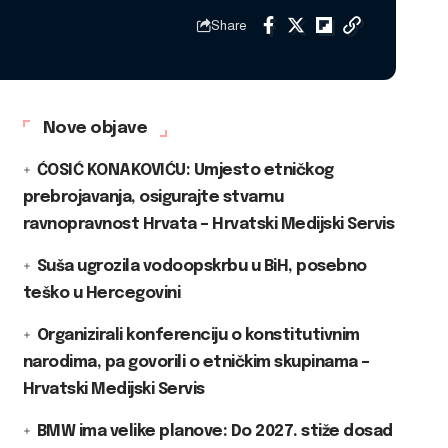
Share
Nove objave
ĆOSIĆ KONAKOVIĆU: Umjesto etničkog
prebrojavanja, osigurajte stvarnu
ravnopravnost Hrvata – Hrvatski Medijski Servis
Suša ugrozila vodoopskrbu u BiH, posebno
teško u Hercegovini
Organizirali konferenciju o konstitutivnim
narodima, pa govorili o etničkim skupinama –
Hrvatski Medijski Servis
BMW ima velike planove: Do 2027. stiže dosad