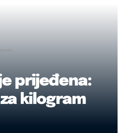
 jabuka
je prijeđena:
 za kilogram