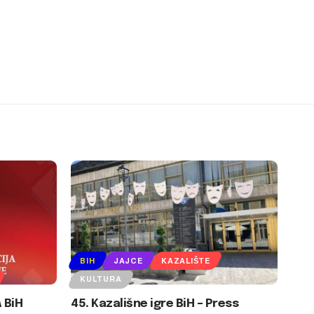
BIH
JAJCE
KAZALIŠTE
KULTURA
 BiH
45. Kazališne igre BiH – Press