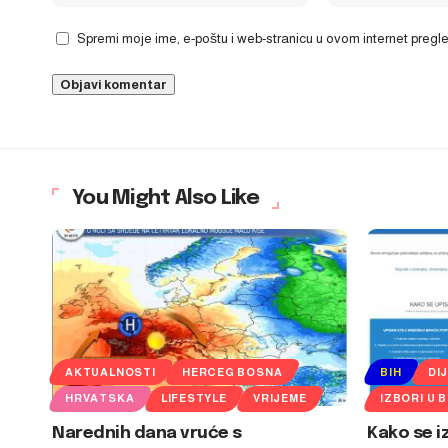
Spremi moje ime, e-poštu i web-stranicu u ovom internet preg
You Might Also Like
AKTUALNOSTI
HERCEG BOSNA
BIH
DI
HRVATSKA
LIFESTYLE
VRIJEME
IZBORI U B
Narednih dana vruće s
Kako se i