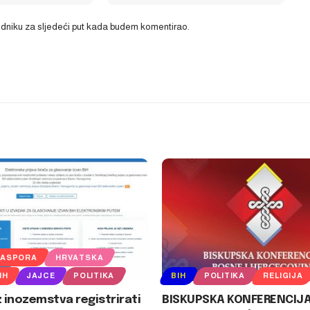
ledniku za sljedeći put kada budem komentirao.
JASPORA
HRVATSKA
IH
JAJCE
POLITIKA
BIH
POLITIKA
RELIGIJA
z inozemstva registrirati
BISKUPSKA KONFERENCIJA