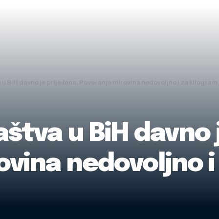
u BiH davno je prijeđena: Povećanje mirovina nedovoljno i za kilogram
štva u BiH davno 
vina nedovoljno i