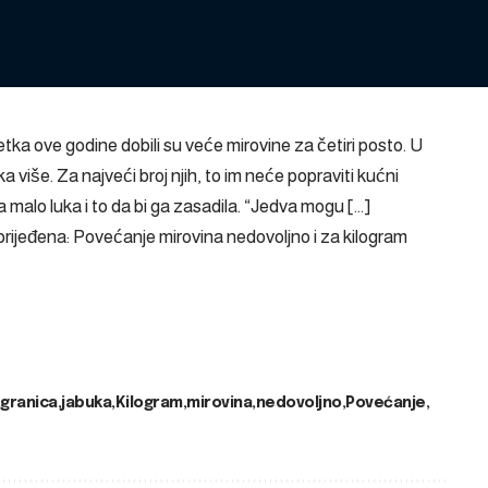
tka ove godine dobili su veće mirovine za četiri posto. U
 više. Za najveći broj njih, to im neće popraviti kućni
a malo luka i to da bi ga zasadila. “Jedva mogu […]
rijeđena: Povećanje mirovina nedovoljno i za kilogram
granica
jabuka
Kilogram
mirovina
nedovoljno
Povećanje