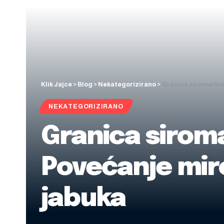
Klik Jajce
>
Blog
>
Nekategorizirano
>
Granica siromaštva 
NEKATEGORIZIRANO
Granica siroma
Povećanje miro
jabuka