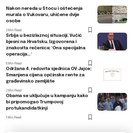
Nakon nereda u Stocu i oštećenja
murala o Vukovaru, uhićene dvije
osobe
2 Min Read
Srbija u bezizlaznoj situaciji, Vučić
bjesni na Hrvatsku. Izgovorena i
znakovita rečenica: ‘Ona specijalna
operacija…‘
8 Min Read
Održana 4. redovita sjednica OV Jajce;
Smanjena cijena općinske rente za
građevinsko zemljište
2 Min Read
Obama se uključuje u kampanju kako
bi pripomogao Trumpovoj
protukandidatkinji
1 Min Read