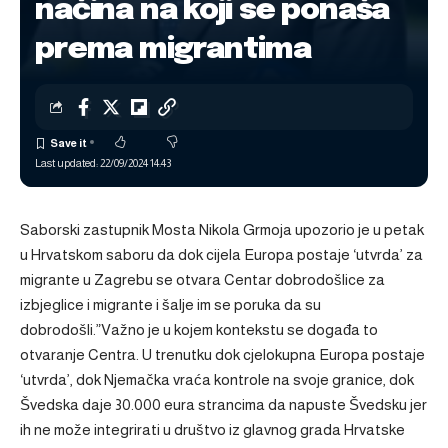
načina na koji se ponaša
prema migrantima
Last updated: 22/09/2024 14:43
Saborski zastupnik Mosta Nikola Grmoja upozorio je u petak
u Hrvatskom saboru da dok cijela Europa postaje ‘utvrda’ za
migrante u Zagrebu se otvara Centar dobrodošlice za
izbjeglice i migrante i šalje im se poruka da su
dobrodošli.”Važno je u kojem kontekstu se događa to
otvaranje Centra. U trenutku dok cjelokupna Europa postaje
‘utvrda’, dok Njemačka vraća kontrole na svoje granice, dok
Švedska daje 30.000 eura strancima da napuste Švedsku jer
ih ne može integrirati u društvo iz glavnog grada Hrvatske