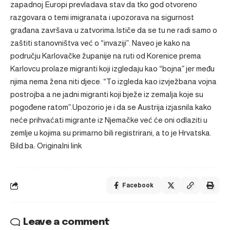
zapadnoj Europi prevladava stav da tko god otvoreno
razgovara o temi imigranata i upozorava na sigurnost
građana završava u zatvorima.Ističe da se tu ne radi samo o
zaštiti stanovništva već o “invaziji”. Naveo je kako na
području Karlovačke županije na ruti od Korenice prema
Karlovcu prolaze migranti koji izgledaju kao “bojna” jer među
njima nema žena niti djece. “To izgleda kao izvježbana vojna
postrojba a ne jadni migranti koji bježe iz zemalja koje su
pogođene ratom”.Upozorio je i da se Austrija izjasnila kako
neće prihvaćati migrante iz Njemačke već će oni odlaziti u
zemlje u kojima su primarno bili registrirani, a to je Hrvatska.
Bild.ba: Originalni link
Facebook
Leave a comment