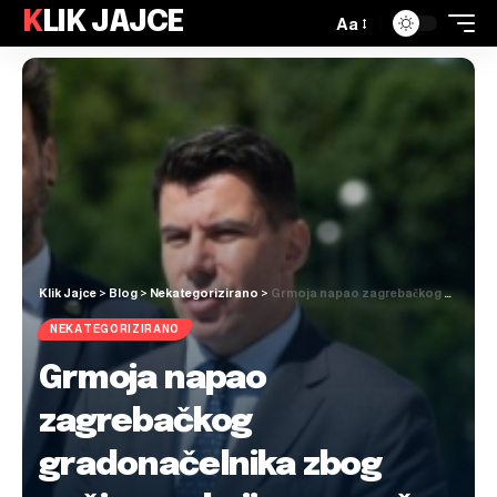
KLIK JAJCE
Aa
Klik Jajce
>
Blog
>
Nekategorizirano
>
Grmoja napao zagrebačkog gradonačelnika zbog načina na koji se ponaša prema migrantima
NEKATEGORIZIRANO
Grmoja napao
zagrebačkog
gradonačelnika zbog