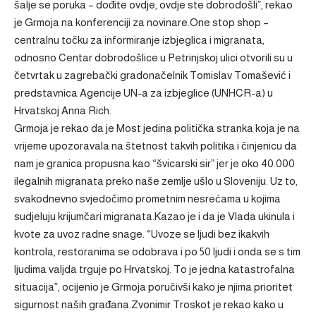
šalje se poruka – dođite ovdje, ovdje ste dobrodošli”, rekao
je Grmoja na konferenciji za novinare.One stop shop –
centralnu točku za informiranje izbjeglica i migranata,
odnosno Centar dobrodošlice u Petrinjskoj ulici otvorili su u
četvrtak u zagrebački gradonačelnik Tomislav Tomašević i
predstavnica Agencije UN-a za izbjeglice (UNHCR-a) u
Hrvatskoj Anna Rich.
Grmoja je rekao da je Most jedina politička stranka koja je na
vrijeme upozoravala na štetnost takvih politika i činjenicu da
nam je granica propusna kao “švicarski sir” jer je oko 40.000
ilegalnih migranata preko naše zemlje ušlo u Sloveniju. Uz to,
svakodnevno svjedočimo prometnim nesrećama u kojima
sudjeluju krijumčari migranata.Kazao je i da je Vlada ukinula i
kvote za uvoz radne snage. “Uvoze se ljudi bez ikakvih
kontrola, restoranima se odobrava i po 50 ljudi i onda se s tim
ljudima valjda trguje po Hrvatskoj. To je jedna katastrofalna
situacija”, ocijenio je Grmoja poručivši kako je njima prioritet
sigurnost naših građana.Zvonimir Troskot je rekao kako u