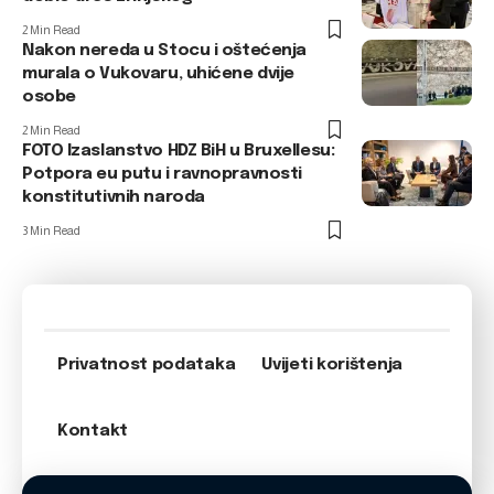
2 Min Read
Nakon nereda u Stocu i oštećenja
murala o Vukovaru, uhićene dvije
osobe
2 Min Read
FOTO Izaslanstvo HDZ BiH u Bruxellesu:
Potpora eu putu i ravnopravnosti
konstitutivnih naroda
3 Min Read
Privatnost podataka
Uvijeti korištenja
Kontakt