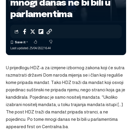
mnogi danas ne bi bili u
parlamentima
Last updated: 25/04/2022 16:44
U prijedlogu HDZ-a za izmjene izbornog zakona koji će sutra
razmatrati državni Dom naroda mijenja se i član koji reguliše
kome pripada mandat. Tako HDZ traži da mandat koji osvoji
pojedinac suštinski ne pripada njemu, nego stranci koja ga je
kandidirala. Pojedinac je samo nositelj mandata. “Ukoliko
izabrani nositelj mandata, u toku trajanja mandata istupi […]
The post
HDZ traži da mandat pripada stranci, a ne
pojedincu: Po tome mnogi danas ne bi bili u parlamentima
appeared first on
Centralna.ba
.