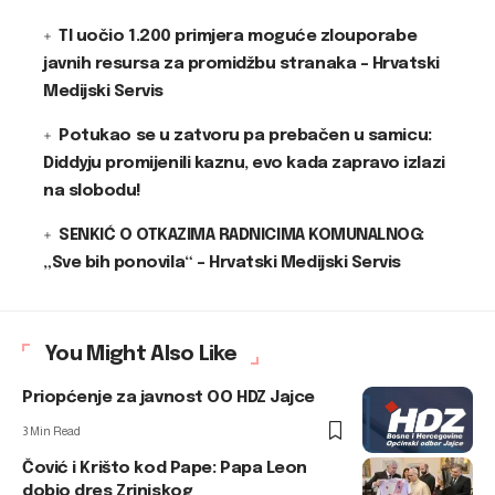
TI uočio 1.200 primjera moguće zlouporabe
javnih resursa za promidžbu stranaka – Hrvatski
Medijski Servis
Potukao se u zatvoru pa prebačen u samicu:
Diddyju promijenili kaznu, evo kada zapravo izlazi
na slobodu!
SENKIĆ O OTKAZIMA RADNICIMA KOMUNALNOG:
„Sve bih ponovila“ – Hrvatski Medijski Servis
You Might Also Like
Priopćenje za javnost OO HDZ Jajce
3 Min Read
Čović i Krišto kod Pape: Papa Leon
dobio dres Zrinjskog