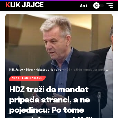
KLIK JAJCE
Aa
Klik Jajce
>
Blog
>
Nekategorizirano
>
HDZ traži da mandat pripada stranci, a ne pojedincu: Po tome mnogi danas ne bi bili u parlamentima
NEKATEGORIZIRANO
HDZ traži da mandat
pripada stranci, a ne
pojedincu: Po tome