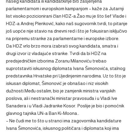
našeg kandidata ili kandidatkinje biti zasjenjena
parlamentarnom i europskom kampanjom – kaže za Jutarnji
list visoko pozicionirani član HDZ-a.Žao mu je što šef Vlade i
HDZ-a Andrej Plenković, kako naš sugovornik tvrdi, to pitanje
još uopće nije stavio na dnevni red i što je fokusiran isključivo
na pripremu stranke za parlamentarne i europske izbore.
Da HDZ vrlo brzo mora izabrati svog kandidata, smatra i
drugi izvor iz vladajuće stranke. Tvrdi da bi HDZ na
predsjedničkim izborima Zoranu Milanoviću trebao
suprotstaviti iskusnog diplomata Ivana Šimonovića, stalnog
predstavnika Hrvatske pri Ujedinjenim narodima. Uz to što je
iskusan diplomat, Šimonović je obnašao i niz visokih
dužnosti.Među ostalim, bio je zamjenik ministra vanjskih
poslova, ali i nestranački ministar pravosuđa i u Vladi Ive
Sanadera i u Vladi Jadranke Kosor. Poslije je bio i pomoćnik
glavnog tajnika UN-a Ban Ki-Moona…
– Ne čudi me to što u stranci ima zagovornika kandidature
Ivana Šimonovića, iskusnog političara i diplomata koji ima