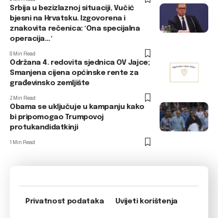
Srbija u bezizlaznoj situaciji, Vučić
bjesni na Hrvatsku. Izgovorena i
znakovita rečenica: ‘Ona specijalna
operacija…‘
8 Min Read
Održana 4. redovita sjednica OV Jajce;
Smanjena cijena općinske rente za
građevinsko zemljište
2 Min Read
Obama se uključuje u kampanju kako
bi pripomogao Trumpovoj
protukandidatkinji
1 Min Read
Privatnost podataka
Uvijeti korištenja