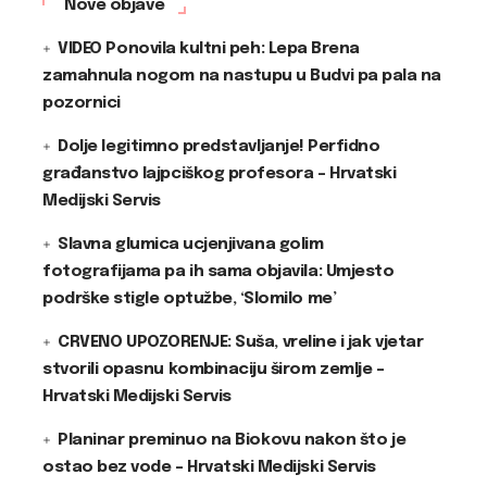
Nove objave
VIDEO Ponovila kultni peh: Lepa Brena
zamahnula nogom na nastupu u Budvi pa pala na
pozornici
Dolje legitimno predstavljanje! Perfidno
građanstvo lajpciškog profesora – Hrvatski
Medijski Servis
Slavna glumica ucjenjivana golim
fotografijama pa ih sama objavila: Umjesto
podrške stigle optužbe, ‘Slomilo me’
CRVENO UPOZORENJE: Suša, vreline i jak vjetar
stvorili opasnu kombinaciju širom zemlje –
Hrvatski Medijski Servis
Planinar preminuo na Biokovu nakon što je
ostao bez vode – Hrvatski Medijski Servis