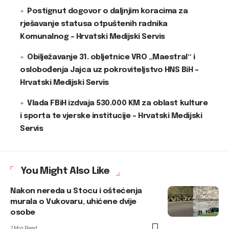
Postignut dogovor o daljnjim koracima za
rješavanje statusa otpuštenih radnika
Komunalnog – Hrvatski Medijski Servis
Obilježavanje 31. obljetnice VRO „Maestral“ i
oslobođenja Jajca uz pokroviteljstvo HNS BiH –
Hrvatski Medijski Servis
Vlada FBiH izdvaja 530.000 KM za oblast kulture
i sporta te vjerske institucije – Hrvatski Medijski
Servis
You Might Also Like
Nakon nereda u Stocu i oštećenja
murala o Vukovaru, uhićene dvije
osobe
2 Min Read