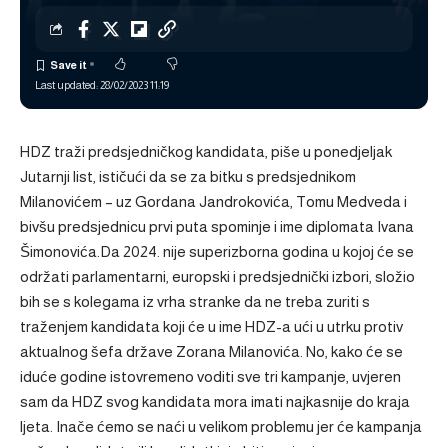
Last updated: 28/02/2023 11:19
HDZ traži predsjedničkog kandidata, piše u ponedjeljak
Jutarnji list, ističući da se za bitku s predsjednikom
Milanovićem – uz Gordana Jandrokovića, Tomu Medveda i
bivšu predsjednicu prvi puta spominje i ime diplomata Ivana
Šimonovića.Da 2024. nije superizborna godina u kojoj će se
održati parlamentarni, europski i predsjednički izbori, složio
bih se s kolegama iz vrha stranke da ne treba zuriti s
traženjem kandidata koji će u ime HDZ-a ući u utrku protiv
aktualnog šefa države Zorana Milanovića. No, kako će se
iduće godine istovremeno voditi sve tri kampanje, uvjeren
sam da HDZ svog kandidata mora imati najkasnije do kraja
ljeta. Inače ćemo se naći u velikom problemu jer će kampanja