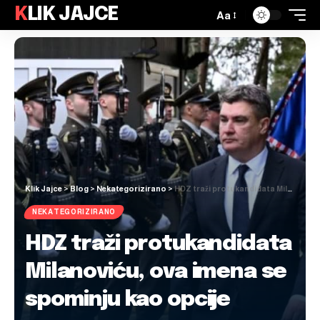
KLIK JAJCE
Aa
Klik Jajce
>
Blog
>
Nekategorizirano
>
HDZ traži protukandidata Milanoviću, ova imena se spominju kao opcije
NEKATEGORIZIRANO
HDZ traži protukandidata
Milanoviću, ova imena se
spominju kao opcije