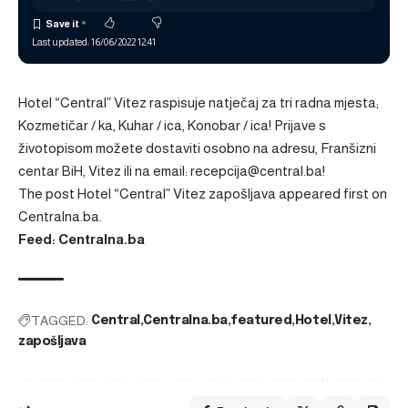
Last updated: 16/06/2022 12:41
Hotel “Central” Vitez raspisuje natječaj za tri radna mjesta;
Kozmetičar / ka, Kuhar / ica, Konobar / ica! Prijave s
životopisom možete dostaviti osobno na adresu, Franšizni
centar BiH, Vitez ili na email:
recepcija@central.ba
!
The post
Hotel “Central” Vitez zapošljava
appeared first on
Centralna.ba
.
Feed: Centralna.ba
TAGGED:
Central
Centralna.ba
featured
Hotel
Vitez
zapošljava