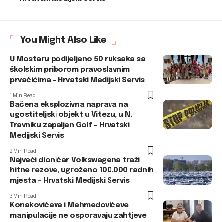
You Might Also Like
U Mostaru podijeljeno 50 ruksaka sa
školskim priborom pravoslavnim
prvačićima – Hrvatski Medijski Servis
1 Min Read
Bačena eksplozivna naprava na
ugostiteljski objekt u Vitezu, u N.
Travniku zapaljen Golf – Hrvatski
Medijski Servis
2 Min Read
Najveći dioničar Volkswagena traži
hitne rezove, ugroženo 100.000 radnih
mjesta – Hrvatski Medijski Servis
3 Min Read
Konakovićeve i Mehmedovićeve
manipulacije ne osporavaju zahtjeve