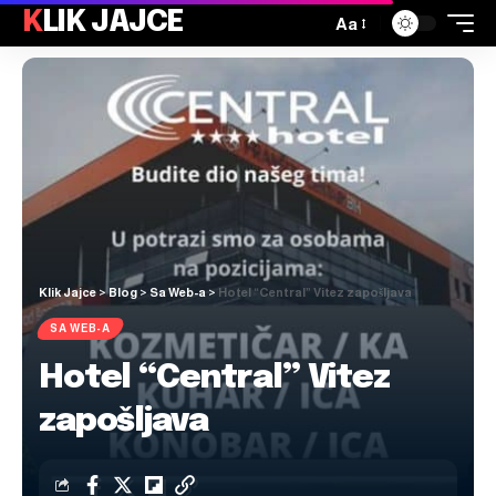
KLIK JAJCE
Aa
Klik Jajce
>
Blog
>
Sa Web-a
>
Hotel “Central” Vitez zapošljava
SA WEB-A
Hotel “Central” Vitez
zapošljava