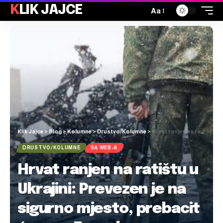
KLIK JAJCE
Aa
Klik Jajce
>
Blog
>
Kolumne
>
Drustvo/Kolumne
>
Hrvat ranjen na ratištu u Ukrajini: Prevezen je na sigurno mjesto, prebacit će ga u Zagreb
DRUSTVO/KOLUMNE
SA WEB-A
Hrvat ranjen na ratištu u
Ukrajini: Prevezen je na
sigurno mjesto, prebacit