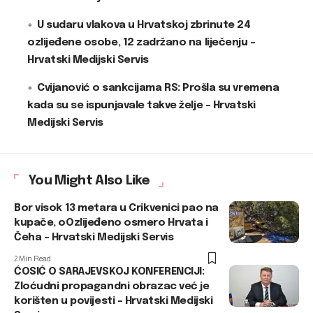
U sudaru vlakova u Hrvatskoj zbrinute 24
ozlijeđene osobe, 12 zadržano na liječenju –
Hrvatski Medijski Servis
Cvijanović o sankcijama RS: Prošla su vremena
kada su se ispunjavale takve želje – Hrvatski
Medijski Servis
You Might Also Like
Bor visok 13 metara u Crikvenici pao na
kupače, oOzlijeđeno osmero Hrvata i
Čeha – Hrvatski Medijski Servis
2 Min Read
ĆOSIĆ O SARAJEVSKOJ KONFERENCIJI:
Zloćudni propagandni obrazac već je
korišten u povijesti – Hrvatski Medijski