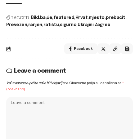
TAGGED:
Bild.ba
će
featured
Hrvat
mjesto
prebacit
Prevezen
ranjen
ratištu
sigurno
Ukrajini
Zagreb
Facebook
Leave a comment
Vaša adresa e-pošte neće biti objavljena.
Obavezna polja su označena sa
*
(obavezno)