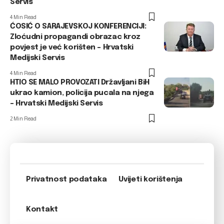
Servis
4 Min Read
ĆOSIĆ O SARAJEVSKOJ KONFERENCIJI:
Zloćudni propagandi obrazac kroz
povjest je već korišten – Hrvatski
Medijski Servis
4 Min Read
HTIO SE MALO PROVOZATI Državljani BiH
ukrao kamion, policija pucala na njega
– Hrvatski Medijski Servis
2 Min Read
Privatnost podataka
Uvijeti korištenja
Kontakt