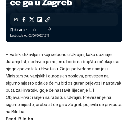
će ga u Zagreb
Last updated: 03/06/2022 12:18
Hrvatski državljanin koji se borio u Ukrajini, kako doznaje
Jutarnji list, nedavno je ranjen u borbi na bojištu i očekuje se
njegov povratak u Hrvatsku. On je, potvrđeno nam je u
Ministarstvu vanjskih i europskih poslova, prevezen na
sigurno mjesto odakle će mu biti osiguran prijevoz i nastavak
puta za Hrvatsku gdje će nastaviti liječenje […]
Objava
Hrvat ranjen na ratištu u Ukrajini: Prevezen je na
sigurno mjesto, prebacit će ga u Zagreb
pojavila se prvi puta
na
Bild.ba
.
Feed: Bild.ba