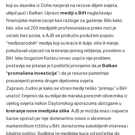
koji su vlasnike iz Dohe natjerali na rezove diljem svijeta,
uključujući i Balkan. Upravo
mediji u BiH
naglašavaju
financijske malverzacije kao razloge za gašenje. Bilo kako
bilo, više od 200 medijskih profesionalaca preko noći je
ostalo bez posla, a AJB se pridružio podužem popisu
“međunarodnih” medija koji su kraće ili dulje, više ili manje,
pokušavali utjecati na kreiranje javnog mišljenja, posebno u
BiH. Iako bogatom Kataru novac uopće nije problem,
postavlja se pitanje je li politički procijenio da je
Balkan
“promašena investicija”
i da je resurse pametnije
preusmjeriti prema drugim dijelovima svijeta.
Zapravo, čudno je kako se strani mediji teško “primaju” u BiH
unatoč činjenici da su milijarde maraka poreznih obveznika iz
cijelog svijeta nakon Daytonskog sporazuma ubrizgane u
kreiranje nove medijske slike
. AJB je možda imao i najveće
šanse opstati jer nije dominantno ovisio o skromnom
marketinškom tržištu u BiH, donatorima sukobljenih interesa i
lokalnoj politici. Sudbina te medijske kuće od početka do