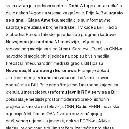
kraja ovisila je o jednom centru –
Dohi
. A taj je centar odlučio
da je nakon 14 godina vrijeme za gašenje. Prije AJB-a
ugasio
se signal i Glasa Amerike
, medija čije su informativne
sadržaje preuzimale brojne radijske i TV kuće u BiH. Radio
Slobodna Europa također je reducirao program i kadrove.
Neizvjesna je i sudbina N1 televizije
, još jednog
regionalnog medija sa sjedištem u Sarajevu. Franšiza CNN-a
navodno bi mogla biti sljedeća na popisu bivših medija.
Preostali “međunarodni” medijski igrači u BiH još su
Newsmax, Bloomberg i Euronews
. Pitanje je dokad.
U reformi medija
stranci su zakazali
, baš kao i u svim
područjima u BiH. Prije nego što je međunarodna zajednica
krenula u (neuspješnu)
reformu javnih RTV servisa u BiH
,
pokušala je medijski prostor modelirati preko hibridnih
projekata kao što su televizija OBN, Radio FERN i novinska
agencija AIM. Danas OBN životari bez značajnijeg
društvenog utjecaja u javnosti, dok se FERN-a i AIM-a
sjećaju tek novinari s duljim stažem. Iza većine projekata