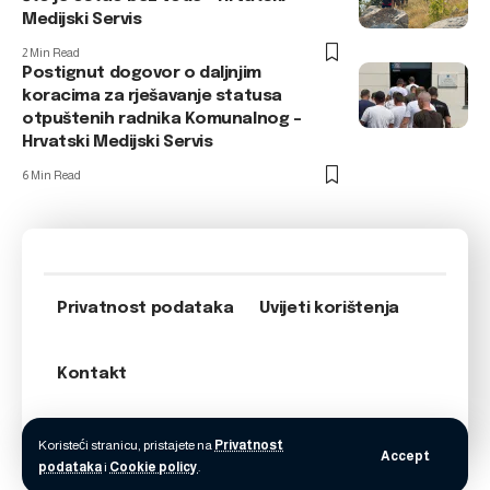
Medijski Servis
2 Min Read
Postignut dogovor o daljnjim
koracima za rješavanje statusa
otpuštenih radnika Komunalnog –
Hrvatski Medijski Servis
6 Min Read
Privatnost podataka
Uvijeti korištenja
Kontakt
Koristeći stranicu, pristajete na
Privatnost
Accept
podataka
i
Cookie policy
.