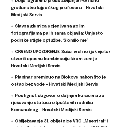
Dolje legitimno predstavljanje! Perfidno
građanstvo lajpciškog profesora – Hrvatski
Medijski Servis
Slavna glumica ucjenjivana golim
fotografijama pa ih sama objavila: Umjesto
podrške stigle optužbe, ‘Slomilo me’
CRVENO UPOZORENJE: Suša, vreline i jak vjetar
stvorili opasnu kombinaciju širom zemlje –
Hrvatski Medijski Servis
Planinar preminuo na Biokovu nakon što je
ostao bez vode – Hrvatski Medijski Servis
Postignut dogovor o daljnjim koracima za
rješavanje statusa otpuštenih radnika
Komunalnog – Hrvatski Medijski Servis
Obilježavanje 31. obljetnice VRO „Maestral“ i