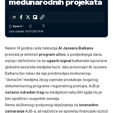
međunarodnih projekata
Last updated: 16/07/2025 14:44
Nakon 14 godina rada televizija
Al Jazeera Balkans
prestala je emitirati
program uživo
, a posljednjega dana
srpnja i definitivno će se
ugasiti signal
balkanske ispostave
globalne katarske medijske kuće. Iako je koncept Al Jazeere
Balkans bio takav da nije predstavljao konkurenciju
“domaćim” medijima zbog svjetske produkcije, bogatog
dokumentarnog programa i regionalnog pristupa, AJB je
ostavio određen trag
na medijskom nebu BiH (gdje mu je
bilo sjedište) i susjednih zemalja.
Nema službenog i potpunog objašnjenja za
iznenadno
zatvaranje
AJB-a, ali najčešće se spominju financijski razlozi