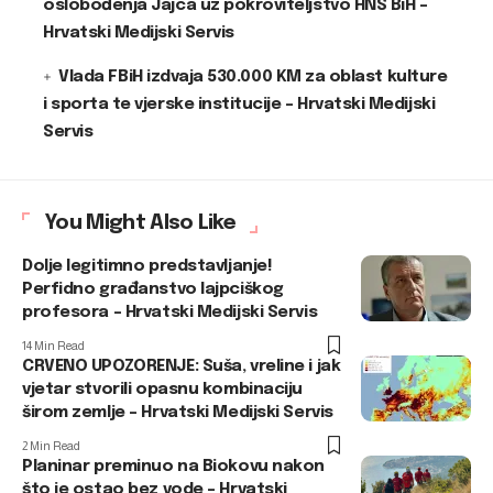
oslobođenja Jajca uz pokroviteljstvo HNS BiH –
Hrvatski Medijski Servis
Vlada FBiH izdvaja 530.000 KM za oblast kulture
i sporta te vjerske institucije – Hrvatski Medijski
Servis
You Might Also Like
Dolje legitimno predstavljanje!
Perfidno građanstvo lajpciškog
profesora – Hrvatski Medijski Servis
14 Min Read
CRVENO UPOZORENJE: Suša, vreline i jak
vjetar stvorili opasnu kombinaciju
širom zemlje – Hrvatski Medijski Servis
2 Min Read
Planinar preminuo na Biokovu nakon
što je ostao bez vode – Hrvatski