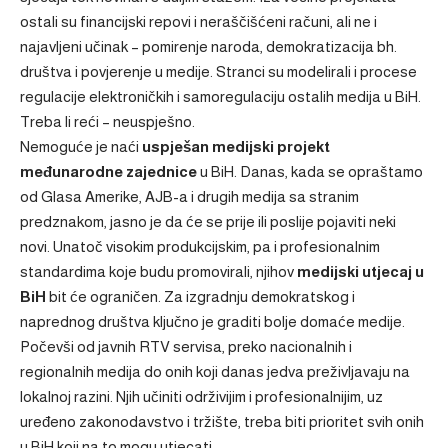
ostali su financijski repovi i neraščišćeni računi, ali ne i
najavljeni učinak – pomirenje naroda, demokratizacija bh.
društva i povjerenje u medije. Stranci su modelirali i procese
regulacije elektroničkih i samoregulaciju ostalih medija u BiH.
Treba li reći – neuspješno.
Nemoguće je naći
uspješan medijski projekt
međunarodne zajednice
u BiH. Danas, kada se opraštamo
od Glasa Amerike, AJB-a i drugih medija sa stranim
predznakom, jasno je da će se prije ili poslije pojaviti neki
novi. Unatoč visokim produkcijskim, pa i profesionalnim
standardima koje budu promovirali, njihov
medijski utjecaj u
BiH
bit će ograničen. Za izgradnju demokratskog i
naprednog društva ključno je graditi bolje domaće medije.
Počevši od javnih RTV servisa, preko nacionalnih i
regionalnih medija do onih koji danas jedva preživljavaju na
lokalnoj razini. Njih učiniti održivijim i profesionalnijim, uz
uređeno zakonodavstvo i tržište, treba biti prioritet svih onih
u BiH koji na to mogu utjecati.