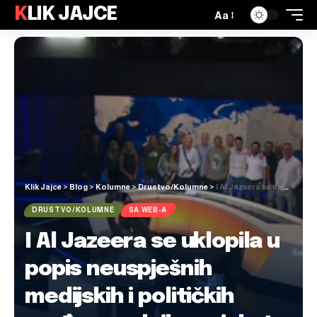
KLIK JAJCE
Aa
Klik Jajce
>
Blog
>
Kolumne
>
Drustvo/Kolumne
>
I Al Jazeera se uklopila u popis neuspješnih medijskih i političkih međunarodnih projekata
DRUSTVO/KOLUMNE
SA WEB-A
I Al Jazeera se uklopila u
popis neuspješnih
medijskih i političkih