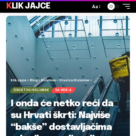
KLIK JAJCE
Aa
Klik Jajce
>
Blog
>
Kolumne
>
Drustvo/Kolumne
>
I onda će netko reći da su Hrvati škrti: Najviše “bakše” dostavljačima od svih zemalja gdje Glovo posluje ostavljaju u Hrvatskoj
DRUSTVO/KOLUMNE
SA WEB-A
I onda će netko reći da
su Hrvati škrti: Najviše
“bakše” dostavljačima