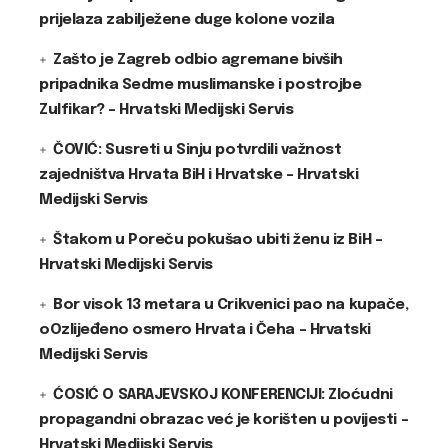
prijelaza zabilježene duge kolone vozila
Zašto je Zagreb odbio agremane bivših
pripadnika Sedme muslimanske i postrojbe
Zulfikar? – Hrvatski Medijski Servis
ČOVIĆ: Susreti u Sinju potvrdili važnost
zajedništva Hrvata BiH i Hrvatske – Hrvatski
Medijski Servis
Štakom u Poreču pokušao ubiti ženu iz BiH –
Hrvatski Medijski Servis
Bor visok 13 metara u Crikvenici pao na kupače,
oOzlijeđeno osmero Hrvata i Čeha – Hrvatski
Medijski Servis
ĆOSIĆ O SARAJEVSKOJ KONFERENCIJI: Zloćudni
propagandni obrazac već je korišten u povijesti –
Hrvatski Medijski Servis