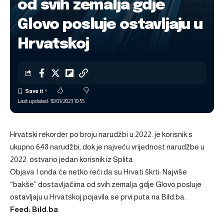
od svih zemalja gdje
Glovo posluje ostavljaju u
Hrvatskoj
Last updated: 18/01/2023 10:55
Hrvatski rekorder po broju narudžbi u 2022. je korisnik s
ukupno 648 narudžbi, dok je najveću vrijednost narudžbe u
2022. ostvario jedan korisnik iz Splita
Objava
I onda će netko reći da su Hrvati škrti: Najviše
“bakše” dostavljačima od svih zemalja gdje Glovo posluje
ostavljaju u Hrvatskoj
pojavila se prvi puta na
Bild.ba
.
Feed: Bild.ba