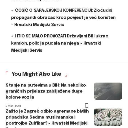
ĆOSIĆ O SARAJEVSKOJ KONFERENCIJI: Zloćudni
propagandi obrazac kroz povjest je već korišten
– Hrvatski Medijski Servis
HTIO SE MALO PROVOZATI Državljani BiH ukrao
kamion, policija pucala na njega – Hrvatski
Medijski Servis
You Might Also Like
Stanje na putevima u BiH: Na nekoliko
graničnih prijelaza zabilježene duge
kolone vozila
2 Min Read
Zašto je Zagreb odbio agremane bivših
pripadnika Sedme muslimanske i
postrojbe Zulfikar? – Hrvatski Medijski