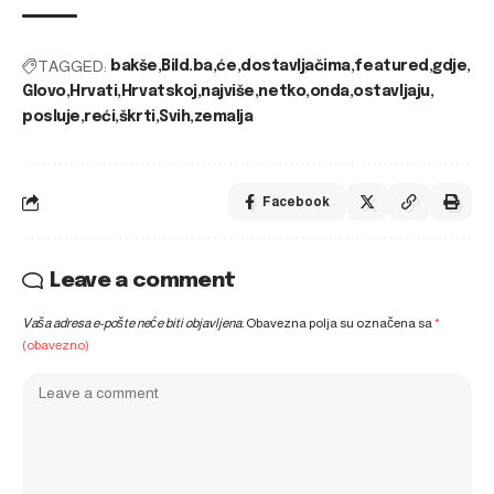
TAGGED:
bakše
Bild.ba
će
dostavljačima
featured
gdje
Glovo
Hrvati
Hrvatskoj
najviše
netko
onda
ostavljaju
posluje
reći
škrti
Svih
zemalja
Facebook
Leave a comment
Vaša adresa e-pošte neće biti objavljena.
Obavezna polja su označena sa
*
(obavezno)