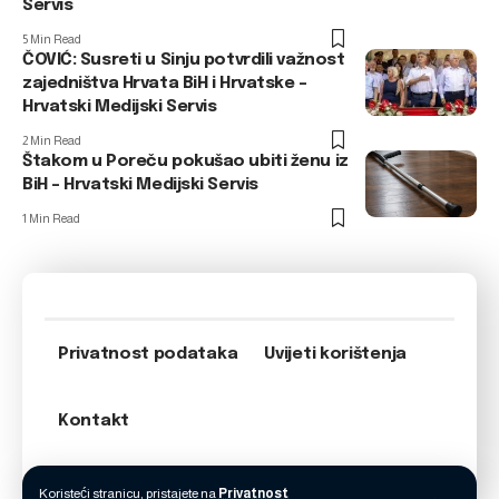
Servis
5 Min Read
ČOVIĆ: Susreti u Sinju potvrdili važnost
zajedništva Hrvata BiH i Hrvatske –
Hrvatski Medijski Servis
2 Min Read
Štakom u Poreču pokušao ubiti ženu iz
BiH – Hrvatski Medijski Servis
1 Min Read
Privatnost podataka
Uvijeti korištenja
Kontakt
Koristeći stranicu, pristajete na
Privatnost