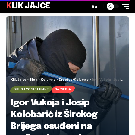
KLIK JAJCE
Aa
Klik Jajce
>
Blog
>
Kolumne
>
Drustvo/Kolumne
>
Igor Vukoja i Josip Kolobarić iz Širokog Brijega osuđeni na godinu dana zatvora zbog teške krađe
DRUSTVO/KOLUMNE
SA WEB-A
Igor Vukoja i Josip
Kolobarić iz Širokog
Brijega osuđeni na