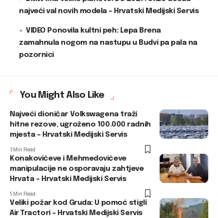
najveći val novih modela – Hrvatski Medijski Servis
VIDEO Ponovila kultni peh: Lepa Brena
zamahnula nogom na nastupu u Budvi pa pala na
pozornici
You Might Also Like
Najveći dioničar Volkswagena traži
hitne rezove, ugroženo 100.000 radnih
mjesta – Hrvatski Medijski Servis
3 Min Read
Konakovićeve i Mehmedovićeve
manipulacije ne osporavaju zahtjeve
Hrvata – Hrvatski Medijski Servis
5 Min Read
Veliki požar kod Gruda: U pomoć stigli
Air Tractori – Hrvatski Medijski Servis