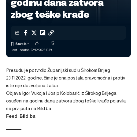
godinu dana zatvora
zbog teške krađe
Last updated: 22/12/2022 10:19
Presudu je potvrdio Županijski sud u Širokom Brijeg
23.11.2022. godine, čime je ona postala pravomoćna i protiv
iste nije dozvoljena žalba.
Objava
Igor Vukoja i Josip Kolobarić iz Širokog Brijega
osuđeni na godinu dana zatvora zbog teške krađe
pojavila
se prvi puta na
Bild.ba
.
Feed: Bild.ba