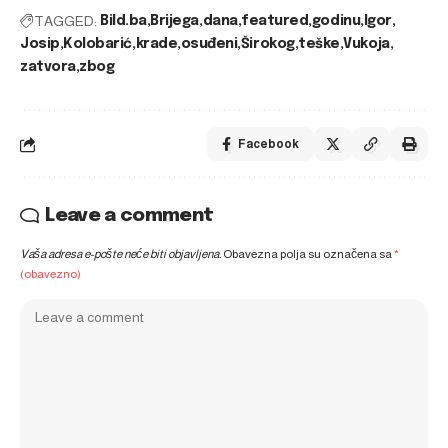
TAGGED:
Bild.ba
Brijega
dana
featured
godinu
Igor
Josip
Kolobarić
krade
osuđeni
Širokog
teške
Vukoja
zatvora
zbog
Facebook
Leave a comment
Vaša adresa e-pošte neće biti objavljena.
Obavezna polja su označena sa
*
(obavezno)