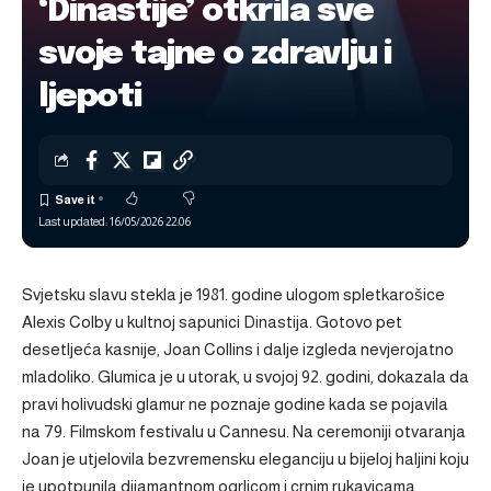
‘Dinastije’ otkrila sve
svoje tajne o zdravlju i
ljepoti
Last updated: 16/05/2026 22:06
Svjetsku slavu stekla je 1981. godine ulogom spletkarošice
Alexis Colby u kultnoj sapunici Dinastija. Gotovo pet
desetljeća kasnije, Joan Collins i dalje izgleda nevjerojatno
mladoliko. Glumica je u utorak, u svojoj 92. godini, dokazala da
pravi holivudski glamur ne poznaje godine kada se pojavila
na 79. Filmskom festivalu u Cannesu. Na ceremoniji otvaranja
Joan je utjelovila bezvremensku eleganciju u bijeloj haljini koju
je upotpunila dijamantnom ogrlicom i crnim rukavicama.