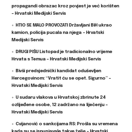
propagandi obrazac kroz povjest je već korišten
– Hrvatski Medijski Servis
HTIO SE MALO PROVOZATI Državljani BiH ukrao
kamion, policija pucala na njega – Hrvatski
Medijski Servis
DRUGI PIŠU Listopad je tradicionalno vrijeme
Hrvata s Temua – Hrvatski Medijski Servis
Bivši predsjednički kandidat oduševljen
Hercegovinom: “Vratit ću se opet. Sigurno” –
Hrvatski Medijski Servis
U sudaru vlakova u Hrvatskoj zbrinute 24
ozlijeđene osobe, 12 zadržano na liječenju –
Hrvatski Medijski Servis
Cvijanović o sankcijama RS: Prošla su vremena
kada su se ispunjavale takve želje – Hrvatski