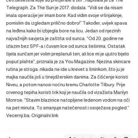
Telegraph. Za The Sun je 2017. dodala: “Vidi se da nisam
imala operacije jer imam bore. Kad vidim svoje vršnjakinje,
pomislim da izgledam prilično dobro!” Također, uvijek spava
na leđima kako bi izbjegla bore na licu. Jedan od njezinih
najvažnijih savjeta je zaštita od sunca. “Od 20. godine ne
izlazim bez SPF-a i čuvam lice od sunca šeširima. Ostatak
tijela sunčam jer volim preplanuli ten, ali lice mi je ujutro bijelo
poput plahte”, priznala je za You Magazine. Njezina skincare
rutina je stroga: nikada ne ide u krevet s šminkom, što ju je
majka naučila još u tinejdžerskim danima. Za čišćenje koristi
Niveu, a potom nanosi noćnu kremu Charlotte Tilbury. Prije
crvenog tepiha koristi trik koji je naučila od vizažista Marilyn
Monroe: “Stavim blazinice natopljene ledenom vodom na oči
na pet minuta. To smanjuje natečenost i osvježava pogled.”
Vecernji.ba: Originalni link