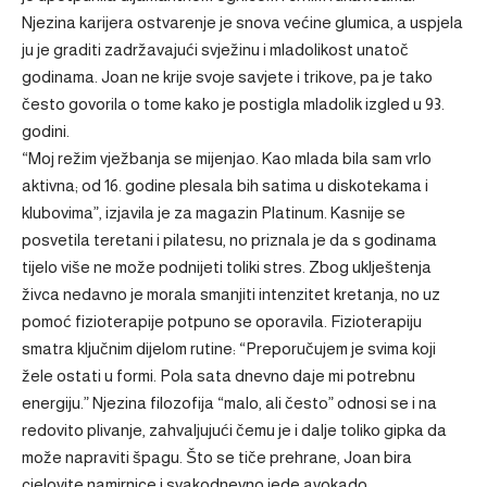
Njezina karijera ostvarenje je snova većine glumica, a uspjela
ju je graditi zadržavajući svježinu i mladolikost unatoč
godinama. Joan ne krije svoje savjete i trikove, pa je tako
često govorila o tome kako je postigla mladolik izgled u 93.
godini.
“Moj režim vježbanja se mijenjao. Kao mlada bila sam vrlo
aktivna; od 16. godine plesala bih satima u diskotekama i
klubovima”, izjavila je za magazin Platinum. Kasnije se
posvetila teretani i pilatesu, no priznala je da s godinama
tijelo više ne može podnijeti toliki stres. Zbog uklještenja
živca nedavno je morala smanjiti intenzitet kretanja, no uz
pomoć fizioterapije potpuno se oporavila. Fizioterapiju
smatra ključnim dijelom rutine: “Preporučujem je svima koji
žele ostati u formi. Pola sata dnevno daje mi potrebnu
energiju.” Njezina filozofija “malo, ali često” odnosi se i na
redovito plivanje, zahvaljujući čemu je i dalje toliko gipka da
može napraviti špagu. Što se tiče prehrane, Joan bira
cjelovite namirnice i svakodnevno jede avokado.