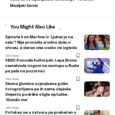
Medijski Servis
You Might Also Like
Sjećate li se Martine iz ‘Ljubav je na
selu’? Nije pronašla srodnu dušu u
showu, a danas više ovako ne izgleda
2 Min Read
VIDEO Ponovila kultni peh: Lepa Brena
zamahnula nogom na nastupu u Budvi
pa pala na pozornici
2 Min Read
Slavna glumica ucjenjivana golim
fotografijama pa ih sama objavila:
Umjesto podrške stigle optužbe,
‘Slomilo me’
3 Min Read
Potukao se u zatvoru pa prebačen u