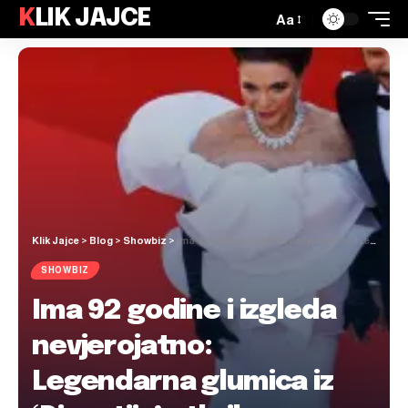
KLIK JAJCE
Aa
Klik Jajce
>
Blog
>
Showbiz
>
Ima 92 godine i izgleda nevjerojatno: Legendarna glumica iz ‘Dinastije’ otkrila sve svoje tajne o zdravlju i ljepoti
SHOWBIZ
Ima 92 godine i izgleda
nevjerojatno:
Legendarna glumica iz