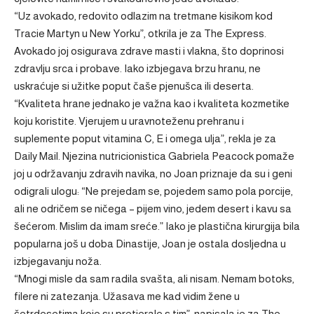
“Uz avokado, redovito odlazim na tretmane kisikom kod
Tracie Martyn u New Yorku”, otkrila je za The Express.
Avokado joj osigurava zdrave masti i vlakna, što doprinosi
zdravlju srca i probave. Iako izbjegava brzu hranu, ne
uskraćuje si užitke poput čaše pjenušca ili deserta.
“Kvaliteta hrane jednako je važna kao i kvaliteta kozmetike
koju koristite. Vjerujem u uravnoteženu prehranu i
suplemente poput vitamina C, E i omega ulja”, rekla je za
Daily Mail. Njezina nutricionistica Gabriela Peacock pomaže
joj u održavanju zdravih navika, no Joan priznaje da su i geni
odigrali ulogu: “Ne prejedam se, pojedem samo pola porcije,
ali ne odričem se ničega – pijem vino, jedem desert i kavu sa
šećerom. Mislim da imam sreće.” Iako je plastična kirurgija bila
popularna još u doba Dinastije, Joan je ostala dosljedna u
izbjegavanju noža.
“Mnogi misle da sam radila svašta, ali nisam. Nemam botoks,
filere ni zatezanja. Užasava me kad vidim žene u
četrdesetima koje su pretjerale s tim”, napisala je za The