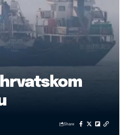
a hrvatskom
u
Share