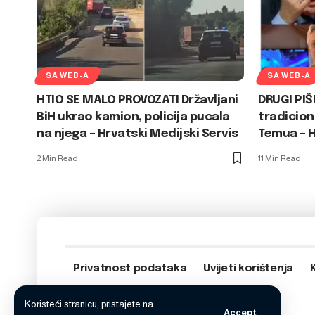
SA WEB-A
SA WEB-A
HTIO SE MALO PROVOZATI Državljani
DRUGI PIŠ
BiH ukrao kamion, policija pucala
tradicion
na njega – Hrvatski Medijski Servis
Temua – H
2 Min Read
11 Min Read
Privatnost podataka
Uvijeti korištenja
Koristeći stranicu, pristajete na
Accept