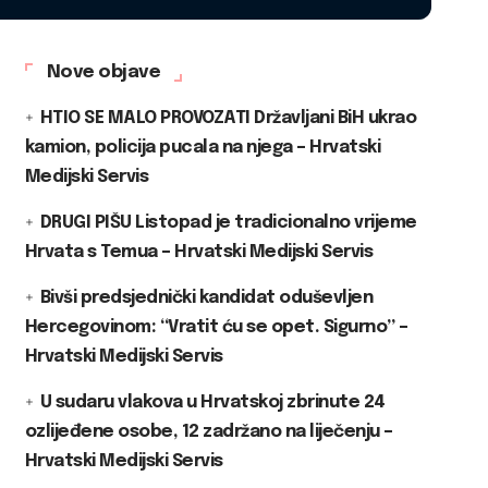
Nove objave
HTIO SE MALO PROVOZATI Državljani BiH ukrao
kamion, policija pucala na njega – Hrvatski
Medijski Servis
DRUGI PIŠU Listopad je tradicionalno vrijeme
Hrvata s Temua – Hrvatski Medijski Servis
Bivši predsjednički kandidat oduševljen
Hercegovinom: “Vratit ću se opet. Sigurno” –
Hrvatski Medijski Servis
U sudaru vlakova u Hrvatskoj zbrinute 24
ozlijeđene osobe, 12 zadržano na liječenju –
Hrvatski Medijski Servis