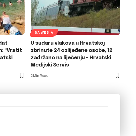
SA WEB-A
dat
U sudaru vlakova u Hrvatskoj
: “Vratit
zbrinute 24 ozlijeđene osobe, 12
vatski
zadržano na liječenju – Hrvatski
Medijski Servis
2 Min Read