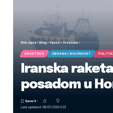
Klik Jajce
>
Blog
>
Vijesti
>
Hrvatska
>
Iranska raketa pog
HRVATSKA
OBRANA I SIGURNOST
POLITI
Iranska raket
posadom u H
Last updated: 08/07/2026 0:03