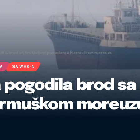
odila brod sa hrvatskom posadom u Hormuškom moreuzu
KA
SA WEB-A
a pogodila brod s
ormuškom moreuz