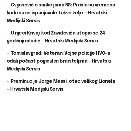
Cvijanović o sankcijama RS: Prošla su vremena
kada su se ispunjavale takve želje – Hrvatski
Medijski Servis
U rijeci Krivaji kod Zavidovića utopio se 24-
godišnji mladić – Hrvatski Medijski Servis
Tomislavgrad: Veterani Vojne policije HVO-a
odali počast poginulim braniteljima – Hrvatski
Medijski Servis
Preminuo je Jorge Messi, otac velikog Lionela
– Hrvatski Medijski Servis