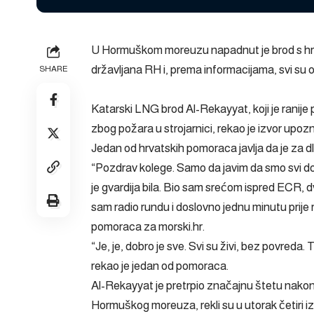
U Hormuškom moreuzu napadnut je brod s hrv
državljana RH i, prema informacijama, svi su o
SHARE
Katarski LNG brod Al-Rekayyat, koji je ranije 
zbog požara u strojarnici, rekao je izvor upo
Jedan od hrvatskih pomoraca javlja da je za dl
“Pozdrav kolege. Samo da javim da smo svi do
je gvardija bila. Bio sam srećom ispred ECR, 
sam radio rundu i doslovno jednu minutu prije
pomoraca za morski.hr.
“Je, je, dobro je sve. Svi su živi, bez povre
rekao je jedan od pomoraca.
Al-Rekayyat je pretrpio značajnu štetu nako
Hormuškog moreuza, rekli su u utorak četiri i