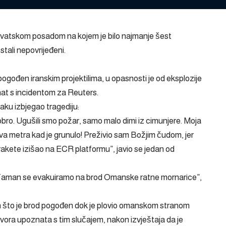
atskom posadom na kojem je bilo najmanje šest
stali nepovrijeđeni.
pogođen iranskim projektilima, u opasnosti je od eksplozije
znat s incidentom za
Reuters
.
aku izbjegao tragediju:
bro. Ugušili smo požar, samo malo dimi iz cimunjere. Moja
dva metra kad je grunulo! Preživio sam Božjim čudom, jer
 rakete izišao na ECR platformu”, javio se jedan od
da. Taman se evakuiramo na brod Omanske ratne mornarice”,
n što je brod pogođen dok je plovio omanskom stranom
zvora upoznata s tim slučajem, nakon izvještaja da je