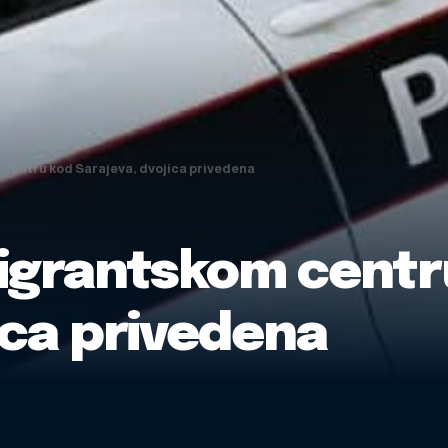
 centru kod Sarajeva, dvojica privedena
 migrantskom centr
ica privedena