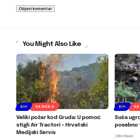
You Might Also Like
BIH
SA WEB-A
BIH
SA
Veliki požar kod Gruda: U pomoć
Suša ugro
stigli Air Tractori – Hrvatski
posebno 
Medijski Servis
2 Min Read