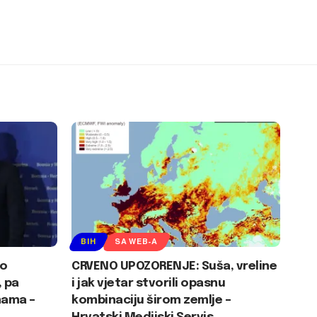
BIH
SA WEB-A
 o
CRVENO UPOZORENJE: Suša, vreline
 pa
i jak vjetar stvorili opasnu
nama –
kombinaciju širom zemlje –