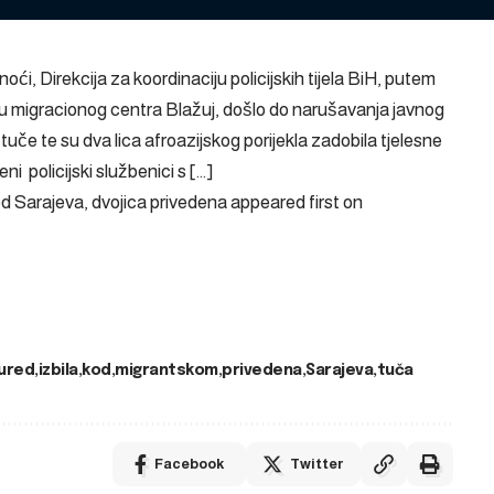
oći, Direkcija za koordinaciju policijskih tijela BiH, putem
krugu migracionog centra Blažuj, došlo do narušavanja javnog
 tuče te su dva lica afroazijskog porijekla zadobila tjelesne
 policijski službenici s […]
d Sarajeva, dvojica privedena
appeared first on
ured
izbila
kod
migrantskom
privedena
Sarajeva
tuča
Facebook
Twitter