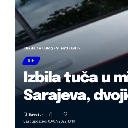
Klik Jajce
>
Blog
>
Vijesti
>
BiH
>
Izbila tuča u migrantskom
BIH
Izbila tuča u
Sarajeva, dvoj
Last updated: 03/07/2022 13:10