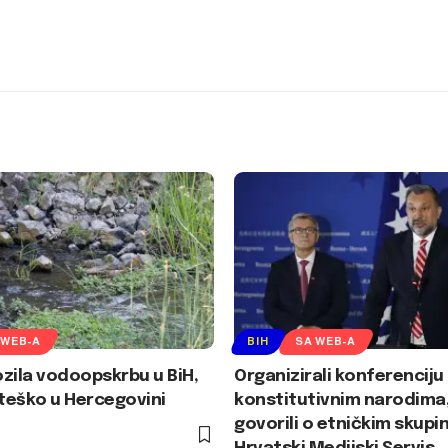
 WEB-A
BIH
SA WEB-A
zila vodoopskrbu u BiH,
Organizirali konferenciju
teško u Hercegovini
konstitutivnim narodima,
govorili o etničkim skupi