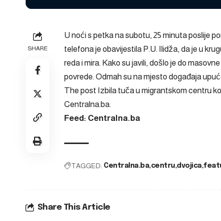
U noći s petka na subotu, 25 minuta poslije pon
telefona je obavijestila P.U. Ilidža, da je u 
SHARE
reda i mira. Kako su javili, došlo je do masovne
povrede. Odmah su na mjesto događaja upućeni
The post
Izbila tuča u migrantskom centru ko
Centralna.ba
.
Feed: Centralna.ba
TAGGED:
Centralna.ba
centru
dvojica
feat
Share This Article