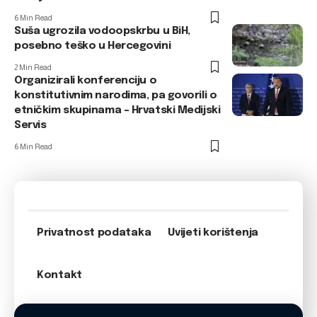
6 Min Read
Suša ugrozila vodoopskrbu u BiH,
posebno teško u Hercegovini
2 Min Read
Organizirali konferenciju o
konstitutivnim narodima, pa govorili o
etničkim skupinama – Hrvatski Medijski
Servis
6 Min Read
Privatnost podataka
Uvijeti korištenja
Kontakt