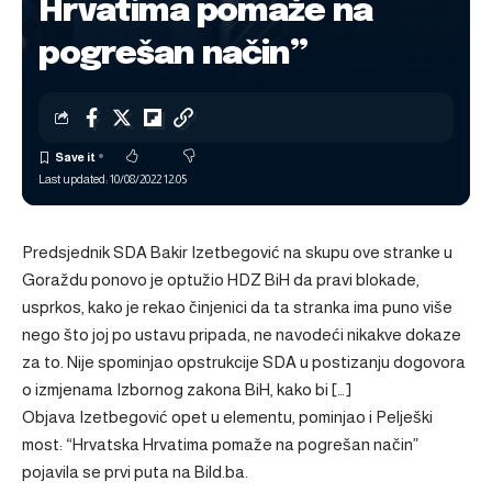
Hrvatima pomaže na
pogrešan način”
Last updated: 10/08/2022 12:05
Predsjednik SDA Bakir Izetbegović na skupu ove stranke u
Goraždu ponovo je optužio HDZ BiH da pravi blokade,
usprkos, kako je rekao činjenici da ta stranka ima puno više
nego što joj po ustavu pripada, ne navodeći nikakve dokaze
za to. Nije spominjao opstrukcije SDA u postizanju dogovora
o izmjenama Izbornog zakona BiH, kako bi […]
Objava
Izetbegović opet u elementu, pominjao i Pelješki
most: “Hrvatska Hrvatima pomaže na pogrešan način”
pojavila se prvi puta na
Bild.ba
.