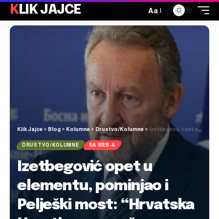
KLIK JAJCE
Aa
Klik Jajce
>
Blog
>
Kolumne
>
Drustvo/Kolumne
>
Izetbegović opet u elementu, pominjao i Pelješki most: “Hrvatska Hrvatima pomaže na pogrešan način”
DRUSTVO/KOLUMNE
SA WEB-A
Izetbegović opet u
elementu, pominjao i
Pelješki most: “Hrvatska