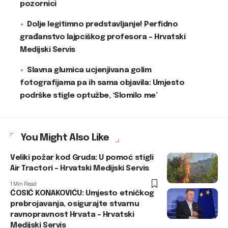
pozornici
Dolje legitimno predstavljanje! Perfidno
građanstvo lajpciškog profesora – Hrvatski
Medijski Servis
Slavna glumica ucjenjivana golim
fotografijama pa ih sama objavila: Umjesto
podrške stigle optužbe, ‘Slomilo me’
You Might Also Like
Veliki požar kod Gruda: U pomoć stigli
Air Tractori – Hrvatski Medijski Servis
1 Min Read
ĆOSIĆ KONAKOVIĆU: Umjesto etničkog
prebrojavanja, osigurajte stvarnu
ravnopravnost Hrvata – Hrvatski
Medijski Servis