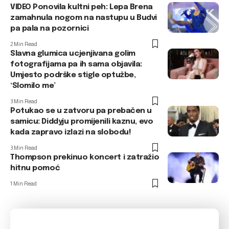
VIDEO Ponovila kultni peh: Lepa Brena
zamahnula nogom na nastupu u Budvi
pa pala na pozornici
2 Min Read
Slavna glumica ucjenjivana golim
fotografijama pa ih sama objavila:
Umjesto podrške stigle optužbe,
‘Slomilo me’
3 Min Read
Potukao se u zatvoru pa prebačen u
samicu: Diddyju promijenili kaznu, evo
kada zapravo izlazi na slobodu!
3 Min Read
Thompson prekinuo koncert i zatražio
hitnu pomoć
1 Min Read