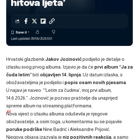
hitova ljeta’
Last updated: 09/06/2026 8:01
Hrvatski glazbenik
Jakov Jozinović
podijelio je detalje o
izlasku svog prvog albuma. Izjavio je da će
prvi album “Ja za
čuda letim”
biti
objavljen 14. lipnja
. Uz datum izlaska, s
obožavateljima je podijelio i
popis osam novih pjesama
.
U najavi je naveo: “‘Letim za čudima’, moj prvi album,
14.6.2026.”. Jozinović je pozvao pratitelje da unaprijed
spreme album na streaming platformama.
Nova vijest o izlasku albuma oduševila je njegove
obožavatelje, a osim toga, u komentarima su se pojavile
poruke podrške
Nine Badrić i Aleksandre Prijović.
Njegova objava izazvala je
niz pozitivnih reakcija
, a samo