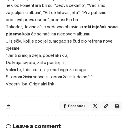
neki od komentara bili su: “Jedva čekamo”, “Već smo
zaljubljeni u album”, “Bit će hitova ljeta”, “Prvi put smo
proslavili pravu osobu”, prenosi
Klix.ba
.
Također, Jozinović je nedavno objavio
kratki isječak nove
pjesme
koja će se naći na njegovom albumu.
U isječku koji je podijelio, mogao se čuti dio refrena nove
pjesme:
“Jer ti si moja želja, početak i kraj.
Do kraja svijeta, zato postojim.
Volim te, ljubit ću te, nije me briga za druge.
S tobom živim snove, s tobom želim lude noći”.
Vecernji.ba: Originalni link
Facebook
Leave a comment