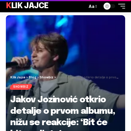
KLIK JAJCE
Aa
Klik Jajce
>
Blog
>
Showbiz
>
Jakov Jozinović otkrio detalje o prvom albumu, nižu se reakcije: ‘Bit će hitova ljeta’
SHOWBIZ
Jakov Jozinović otkrio
detalje o prvom albumu,
nižu se reakcije: ‘Bit će