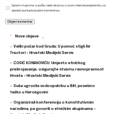
Spremi moje ime, e-poštu i web-stranicu u ovom internet pregledniku za
sljedeći put kada budem komentirao.
Nove objave
Veliki požar kod Gruda: U pomoć stigli Air
Tractori – Hrvatski Medijski Servis
ĆOSIĆ KONAKOVIĆU: Umjesto etničkog
prebrojavanja, osigurajte stvarnu ravnopravnost
Hrvata – Hrvatski Medijski Servis
Suša ugrozila vodoopskrbu u BiH, posebno
teško u Hercegovini
Organizirali konferenciju o konstitutivnim
narodima, pa govorili o etničkim skupinama –