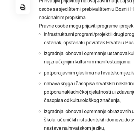
Prihvatljivi prijavitelji na ovaj Javni natječaj
osobe sa sjedištem i prebivalištem u Bosni i He
nacionalnim propisima.
Pravne osobe mogu prijaviti programe i projekt
infrastrukturni programi/projekti i drugi pr
ostanak, opstanak i povratak Hrvata u Bosn
izgradnja, obnova i opremanje ustanova kul
najznačajnijim kulturnim manifestacijama,
potpora javnim glasilima na hrvatskom jezik
nabava knjiga i časopisa hrvatskih nakladn
potpora nakladničkoj djelatnosti u izdavanju
časopisa od kulturološkog značenja,
izgradnja, obnova i opremanje obrazovnih u
škola, učeničkih i studentskih domova do sv
nastave na hrvatskom jeziku,