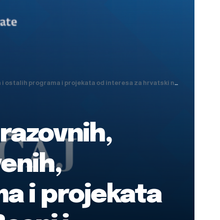
kata od interesa za hrvatski narod u Bosni i Hercegovini za 2026. godinu
brazovnih,
enih,
ma i projekata