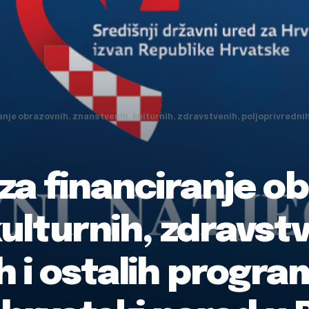
razovnih, znanstvenih, kulturnih, zdravstvenih, poljoprivrednih i ostalih programa i proje
 za financiranje o
ulturnih, zdravstv
h i ostalih progra