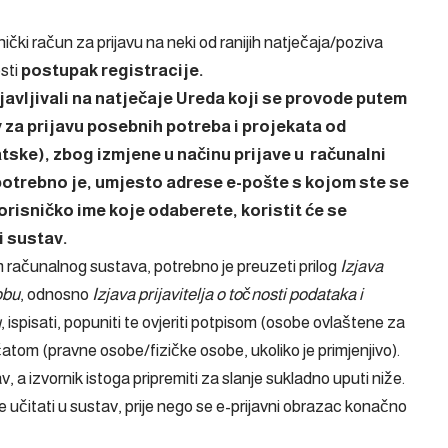
risnički račun za prijavu na neki od ranijih natječaja/poziva
sti
postupak registracije.
ijavljivali na natječaje Ureda koji se provode putem
 za prijavu posebnih potreba i projekata od
tske), zbog izmjene u načinu prijave u računalni
 potrebno je, umjesto adrese e-pošte s kojom ste se
Korisničko ime koje odaberete, koristit će se
i sustav.
m računalnog sustava, potrebno je preuzeti prilog
Izjava
obu
, odnosno
Izjava prijavitelja o točnosti podataka i
u
, ispisati, popuniti te ovjeriti potpisom (osobe ovlaštene za
tom (pravne osobe/fizičke osobe, ukoliko je primjenjivo).
 a izvornik istoga pripremiti za slanje sukladno uputi niže.
učitati u sustav, prije nego se e-prijavni obrazac konačno