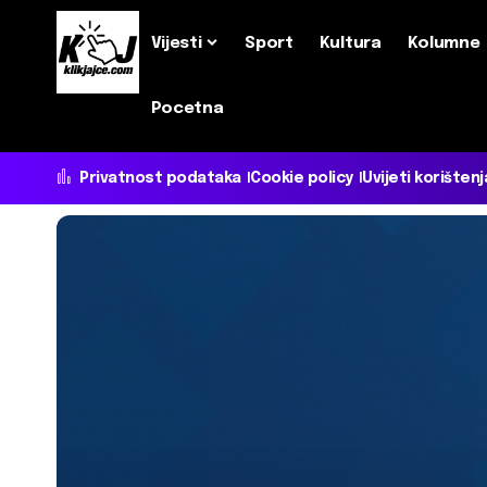
Vijesti
Sport
Kultura
Kolumne
Pocetna
Privatnost podataka
Cookie policy
Uvijeti korištenj