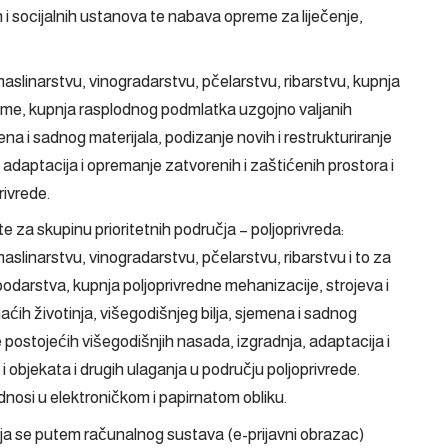
i socijalnih ustanova te nabava opreme za liječenje,
aslinarstvu, vinogradarstvu, pčelarstvu, ribarstvu, kupnja
reme, kupnja rasplodnog podmlatka uzgojno valjanih
ena i sadnog materijala, podizanje novih i restrukturiranje
 adaptacija i opremanje zatvorenih i zaštićenih prostora i
rivrede.
e za skupinu prioritetnih područja – poljoprivreda:
aslinarstvu, vinogradarstvu, pčelarstvu, ribarstvu i to za
odarstva, kupnja poljoprivredne mehanizacije, strojeva i
h životinja, višegodišnjeg bilja, sjemena i sadnog
je postojećih višegodišnjih nasada, izgradnja, adaptacija i
 objekata i drugih ulaganja u području poljoprivrede.
nosi u elektroničkom i papirnatom obliku.
lja se putem računalnog sustava (e-prijavni obrazac)