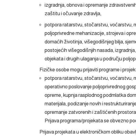
izgradnja, obnova i opremanje zdravstvenih 
zaštitu i očuvanje zdravlja,
potpora ratarstvu, stočarstvu, voćarstvu, m
poljoprivredne mehanizacije, strojeva i op
domaćih životinja, višegodišnjeg bilja, sjem
postojećih višegodišnjih nasada, izgradnja,
objekata i drugih ulaganja u području poljop
Fizičke osobe mogu prijaviti programe i projekt
potpora ratarstvu, stočarstvu, voćarstvu, m
operativno poslovanje poljoprivrednog gosp
opreme, kupnja rasplodnog podmlatka domaći
materijala, podizanje novih i restrukturiran
opremanje zatvorenih i zaštićenih prostora i
Prijava programa/projekata se obvezno pod
Prijava projekata u elektroničkom obliku obav