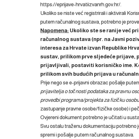
https://eprijave-hrvatiizvanrh.gov.hr/
.
Ukoliko se niste već registrirali i aktivirali Ko
putem računalnog sustava, potrebno je prove
Napomena:
Ukoliko ste se ranije već pr
računalnog sustava (npr. na Javni poziv
interesa za Hrvate izvan Republike Hrva
sustav, prilikom prve sljedeće prijave,
prijavljivali, postaviti korisničko ime. 
prilikom svih budućih prijava u računaln
Prije nego se e-prijavni obrazac pošalje pute
prijavitelja o točnosti podataka za pravnu os
provedbi programa/projekta za fizičku osob
zastupanje pravne osobe/fizičke osobe) i peča
Ovjereni dokument potrebno je učitati u sustav,
Svu ostalu traženu dokumentaciju potrebno je 
spremi i pošalje putem računalnog sustava.