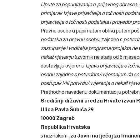
Upute za popunjavanje e-prijavnog obrasca
,
primjerak Izjave prijavitelja o točnosti poda
prijavitelja o točnosti podataka i provedbi p
Pravne osobe u papirnatom obliku putem pošt
podataka za pravnu osobu
, zajedno s
potvrda
zastupanje i voditelja programa/projekta ne 
nekažnjavanju
(
izvornik ne stariji od 6 mjesec
dostavljaju ovjerenu
Izjavu prijavitelja o toč
osobu zajedno s potvrdom/uvjerenjem da se p
postupak i/ili potvrdu/uvjerenje o nekažnjav
Prethodno navedenu dokumentaciju potrebno 
Središnji državni ured za Hrvate izvan 
Ulica Pavla Šubića 29
10000 Zagreb
Republika Hrvatska
s naznakom „
za Javni natječaj za financ