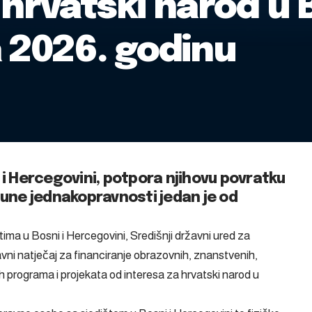
 hrvatski narod u B
 2026. godinu
 i Hercegovini, potpora njihovu povratku
pune jednakopravnosti jedan je od
atima u Bosni i Hercegovini, Središnji državni ured za
vni natječaj za financiranje obrazovnih, znanstvenih,
lih programa i projekata od interesa za hrvatski narod u