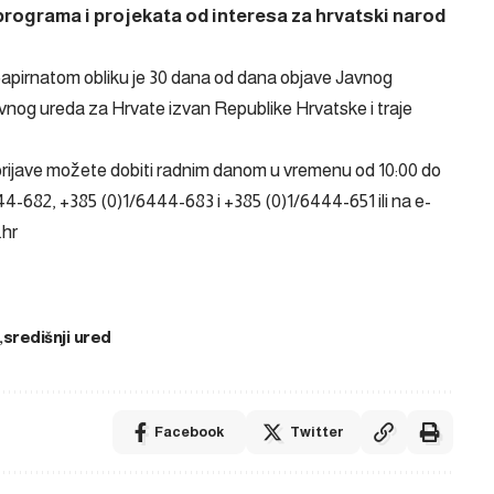
 programa i projekata od interesa za hrvatski narod
papirnatom obliku je 30 dana od dana objave Javnog
vnog ureda za Hrvate izvan Republike Hrvatske i traje
rijave možete dobiti radnim danom u vremenu od 10:00 do
44-682, +385 (0)1/6444-683 i +385 (0)1/6444-651 ili na e-
.hr
središnji ured
Facebook
Twitter