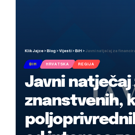
Klik Jajce
>
Blog
>
Vijesti
>
BiH
>
Javni natječaj za financiranje ob
BIH
HRVATSKA
REGIJA
Javni natječaj
znanstvenih, k
poljoprivredni