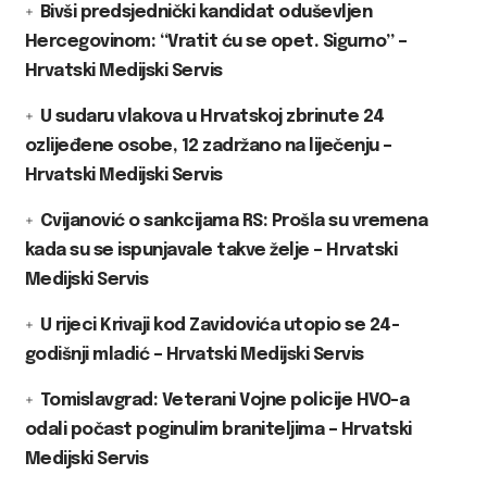
Bivši predsjednički kandidat oduševljen
Hercegovinom: “Vratit ću se opet. Sigurno” –
Hrvatski Medijski Servis
U sudaru vlakova u Hrvatskoj zbrinute 24
ozlijeđene osobe, 12 zadržano na liječenju –
Hrvatski Medijski Servis
Cvijanović o sankcijama RS: Prošla su vremena
kada su se ispunjavale takve želje – Hrvatski
Medijski Servis
U rijeci Krivaji kod Zavidovića utopio se 24-
godišnji mladić – Hrvatski Medijski Servis
Tomislavgrad: Veterani Vojne policije HVO-a
odali počast poginulim braniteljima – Hrvatski
Medijski Servis