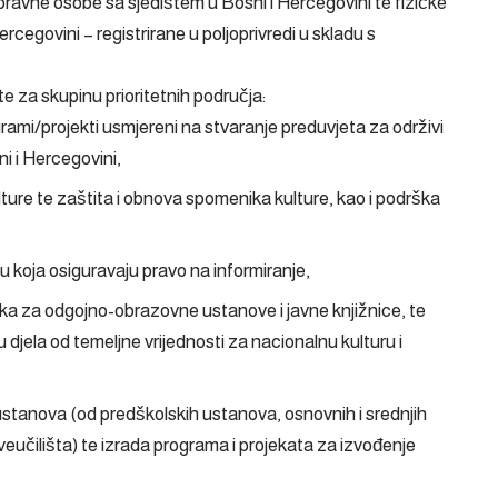
 su pravne osobe sa sjedištem u Bosni i Hercegovini te fizičke
rcegovini – registrirane u poljoprivredi u skladu s
e za skupinu prioritetnih područja:
ogrami/projekti usmjereni na stvaranje preduvjeta za održivi
i i Hercegovini,
ture te zaštita i obnova spomenika kulture, kao i podrška
u koja osiguravaju pravo na informiranje,
ika za odgojno-obrazovne ustanove i javne knjižnice, te
 djela od temeljne vrijednosti za nacionalnu kulturu i
stanova (od predškolskih ustanova, osnovnih i srednjih
eučilišta) te izrada programa i projekata za izvođenje