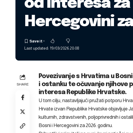
od interesa za
Hercegovini za
Last updated: 19/03/2026 20:08
Povezivanje s Hrvatima u Bosni
i ostanku te očuvanje njihove 
SHARE
interesa Republike Hrvatske.
U tom cilju, nastavljajući pružati potporu Hrv
Hrvate izvan Republike Hrvatske objavljuje Ja
kulturnih, zdravstvenih, poljoprivrednih i osta
Bosni i Hercegovini za 2026. godinu.