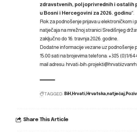
zdravstvenih, poljoprivrednih i ostalih
u Bosni i Hercegovini za 2026. godinu
“.
Rok za podnošenje prijava u elektroničkom i 
natječaja na mrežnoj stranici Središnjeg drža
zaključno do 16. travnja 2026. godine.
Dodatne informacije vezane uz podnošenje p
15:00 sati na brojevima telefona: +385 (0)1/64
mail adresu:
hrvati-bih-projekti@hrvatiizvanrh
TAGGED:
BiH
Hrvati
Hrvatska
natječaj
Poziv
Share This Article