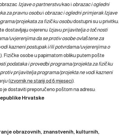
 obrazac
Izjave o partnerstvu
kao i
obrazac i ogledni
taka za pravnu osobu
i
obrazac i ogledni primjerak Izjave
rograma/projekata za fizičku osobu
dostupni su u privitku.
e dostavljaju ovjerenu
Izjavu prijavitelja o točnosti
ma/uvjerenjima da se protiv osobe ovlaštene za
vodi kazneni postupak i/ili potvrdama/uvjerenjima o
i
). Fizičke osobe u papirnatom obliku putem pošte
nosti podataka i provedbi programa/projekta za fizičku
rotiv prijavitelja programa/projekta ne vodi kazneni
anju
(izvornik ne stariji od 6 mjeseci
).
je dostaviti preporučeno poštom na adresu:
Republike Hrvatske
iranje obrazovnih, znanstvenih, kulturnih,