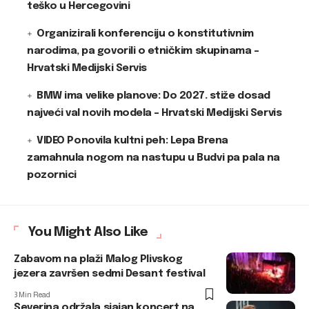
teško u Hercegovini
Organizirali konferenciju o konstitutivnim
narodima, pa govorili o etničkim skupinama –
Hrvatski Medijski Servis
BMW ima velike planove: Do 2027. stiže dosad
najveći val novih modela – Hrvatski Medijski Servis
VIDEO Ponovila kultni peh: Lepa Brena
zamahnula nogom na nastupu u Budvi pa pala na
pozornici
You Might Also Like
Zabavom na plaži Malog Plivskog
jezera završen sedmi Desant festival
3 Min Read
Severina održala sjajan koncert na