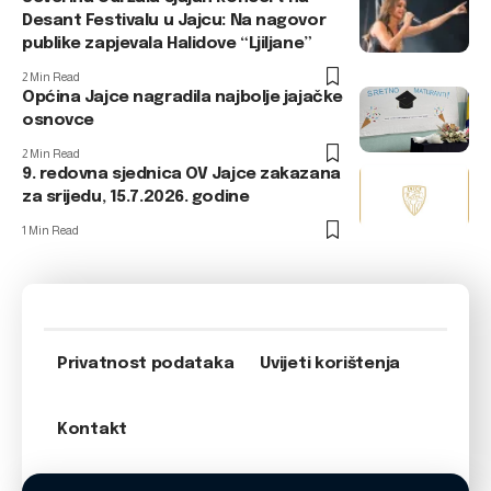
Desant Festivalu u Jajcu: Na nagovor
publike zapjevala Halidove “Ljiljane”
2 Min Read
Općina Jajce nagradila najbolje jajačke
osnovce
2 Min Read
9. redovna sjednica OV Jajce zakazana
za srijedu, 15.7.2026. godine
1 Min Read
Privatnost podataka
Uvijeti korištenja
Kontakt