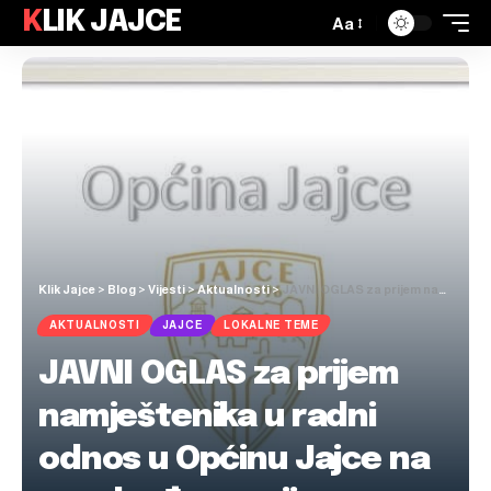
KLIK JAJCE
Aa
Klik Jajce
>
Blog
>
Vijesti
>
Aktualnosti
>
JAVNI OGLAS za prijem namještenika u radni odnos u Općinu Jajce na neodređeno vrijeme
AKTUALNOSTI
JAJCE
LOKALNE TEME
JAVNI OGLAS za prijem
namještenika u radni
odnos u Općinu Jajce na