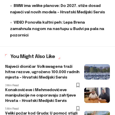
BMW ima velike planove: Do 2027. stiže dosad
najveći val novih modela – Hrvatski Medijski Servis
VIDEO Ponovila kultni peh: Lepa Brena
zamahnula nogom na nastupu u Budvi pa pala na
pozornici
You Might Also Like
Najveći dioničar Volkswagena traži
hitne rezove, ugroženo 100.000 radnih
mjesta – Hrvatski Medijski Servis
3 Min Read
Konakovićeve i Mehmedovićeve
manipulacije ne osporavaju zahtjeve
Hrvata – Hrvatski Medijski Servis
5 Min Read
Veliki požar kod Gruda: U pomoć stigli