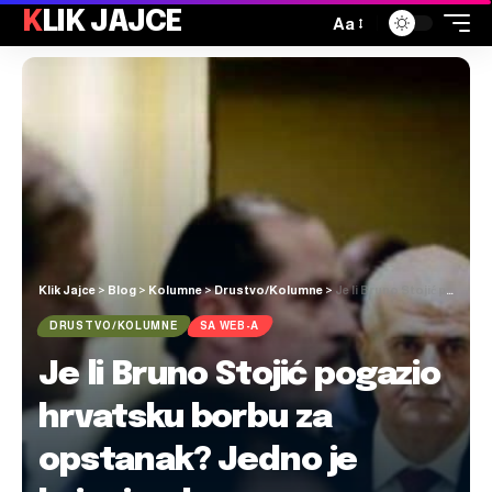
KLIK JAJCE
Aa
Klik Jajce
>
Blog
>
Kolumne
>
Drustvo/Kolumne
>
Je li Bruno Stojić pogazio hrvatsku borbu za opstanak? Jedno je kajanje, drugo priznavanje tzv. UZP-a
DRUSTVO/KOLUMNE
SA WEB-A
Je li Bruno Stojić pogazio
hrvatsku borbu za
opstanak? Jedno je