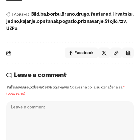
TAGGED:
Bild.ba
borbu
Bruno
drugo
featured
Hrvatsku
jedno
kajanje
opstanak
pogazio
priznavanje
Stojić
tzv
UZPa
Facebook
Leave a comment
Vaša adresa e-pošte neće biti objavljena.
Obavezna polja su označena sa
*
(obavezno)