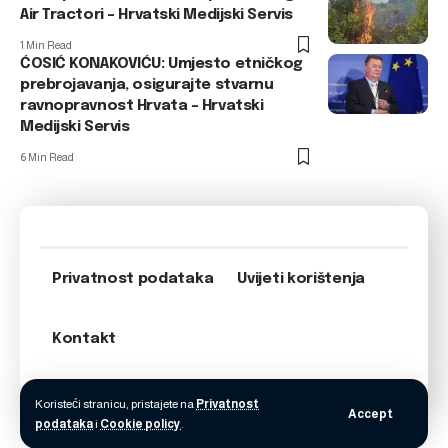
Air Tractori – Hrvatski Medijski Servis
1 Min Read
ĆOSIĆ KONAKOVIĆU: Umjesto etničkog
prebrojavanja, osigurajte stvarnu
ravnopravnost Hrvata – Hrvatski
Medijski Servis
6 Min Read
Privatnost podataka
Uvijeti korištenja
Kontakt
Koristeći stranicu, pristajete na
Privatnost
Accept
podataka
i
Cookie policy
.