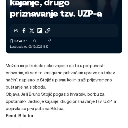
kajanje, drugo
priznavanje tzv. UZP-a
Last updated: 09/12/2022 11:32
Možda mi je trebalo neko vrijeme da to u potpunosti
prihvatim, ali sad to zasigurno prihvaćam upravo na takav
način”, napisao je Stojić u pismu kojim traži prijevremeno
puštanje na slobodu.
Objava
Je li Bruno Stojić pogazio hrvatsku borbu za
opstanak? Jedno je kajanje, drugo priznavanje tzv. UZP-a
pojavila se prvi puta na
Bild.ba
.
Feed: Bild.ba