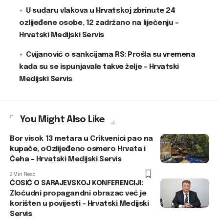
U sudaru vlakova u Hrvatskoj zbrinute 24
ozlijeđene osobe, 12 zadržano na liječenju –
Hrvatski Medijski Servis
Cvijanović o sankcijama RS: Prošla su vremena
kada su se ispunjavale takve želje – Hrvatski
Medijski Servis
You Might Also Like
Bor visok 13 metara u Crikvenici pao na
kupače, oOzlijeđeno osmero Hrvata i
Čeha – Hrvatski Medijski Servis
2 Min Read
ĆOSIĆ O SARAJEVSKOJ KONFERENCIJI:
Zloćudni propagandni obrazac već je
korišten u povijesti – Hrvatski Medijski
Servis