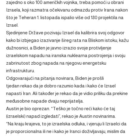
zajedno s oko 100 američkih vojnika, treba pomoći u obrani
Izraela, koji razmatra očekivanu odmazdu protiv Irana nakon
što je Teheran 1. listopada ispalio više od 180 projektila na
Izrael.
Sjedinjene Države pozivaju Izrael da kalibrira svoj odgovor
kako bi izbjegao izazivanje šireg rata na Bliskom istoku, kažu
dužnosnici, a Biden je javno izrazio svoje protivljenje
izraelskom napadu na iranska nuklearna postrojenja i svoju
zabrinutost zbog napada na njegovu energetsku
infrastrukturu.
Odgovarajući na pitanja novinara, Biden je prošli
tjedan rekao da je dobro razumio kada i kako će Izrael
napasti Iran. Ali također je rekao da je vidio priliku da prekine
međusobne napade dvaju neprijatelja.
Austin je bio oprezan. “Teško je točno reći kako će taj
(izraelski) napad izgledati”, rekao je Austin novinarima.
“Na kraju krajeva, to je izraelska odluka, i vjeruju li Izraelci da
je proporcionalna ili ne i kako je Iranci doživljavaju, mislim da