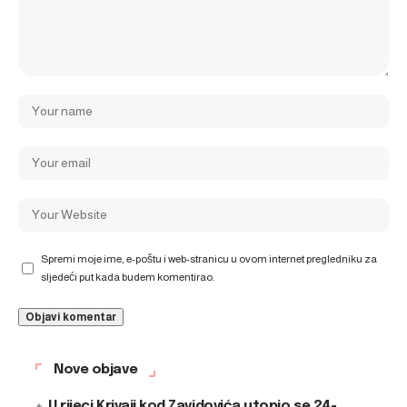
Spremi moje ime, e-poštu i web-stranicu u ovom internet pregledniku za
sljedeći put kada budem komentirao.
Nove objave
U rijeci Krivaji kod Zavidovića utopio se 24-