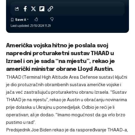
Last updated: 21/10/2024 11:29
Američka vojska hitno je poslala svoj
napredni proturaketni sustav THAAD u
Izrael i on je sada “na mjestu”, rekao je
američki ministar obrane Lloyd Austin.
THAAD (Terminal High Altitude Area Defense sustav) ključni
je dio protuzračnih obrambenih sustava američke vojske i
jača već zastrašujuću proturaketnu obranu Izraela. “Sustav
THAAD je na mjestu”, rekao je Austin u obraćanju novinarima
prije dolaska u Ukrajinu u ponedjeljak. Odbio je reći je li
operativan, ali je dodao: “Imamo mogućnost da ga vrlo brzo
pustimo u rad”.
Predsjednik Joe Biden rekao je da raspoređivanje THAAD-a,