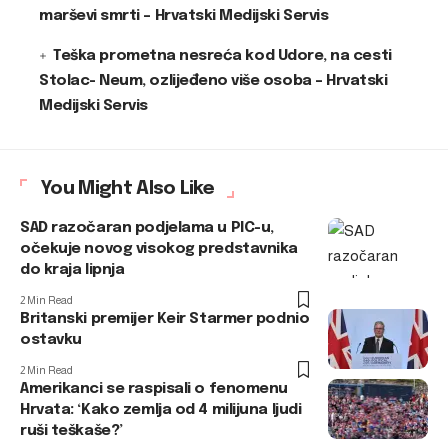
marševi smrti – Hrvatski Medijski Servis
Teška prometna nesreća kod Udore, na cesti
Stolac- Neum, ozlijeđeno više osoba – Hrvatski
Medijski Servis
You Might Also Like
SAD razočaran podjelama u PIC-u,
očekuje novog visokog predstavnika
do kraja lipnja
2 Min Read
Britanski premijer Keir Starmer podnio
ostavku
2 Min Read
Amerikanci se raspisali o fenomenu
Hrvata: ‘Kako zemlja od 4 milijuna ljudi
ruši teškaše?’