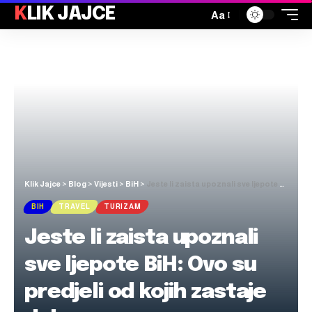
KLIK JAJCE
Aa
Klik Jajce
>
Blog
>
Vijesti
>
BiH
>
Jeste li zaista upoznali sve ljepote BiH: Ovo su predjeli od kojih zastaje dah
BIH
TRAVEL
TURIZAM
Jeste li zaista upoznali
sve ljepote BiH: Ovo su
predjeli od kojih zastaje