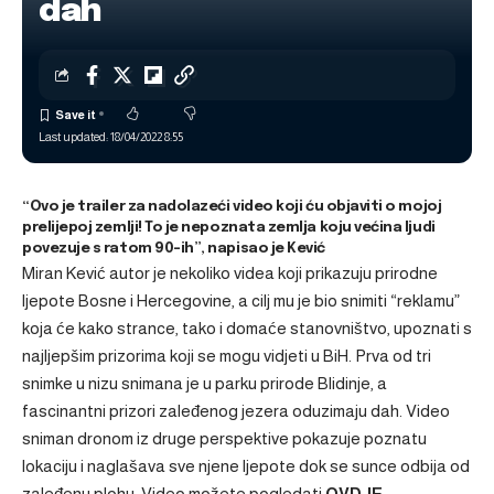
dah
Last updated: 18/04/2022 8:55
“Ovo je trailer za nadolazeći video koji ću objaviti o mojoj
prelijepoj zemlji! To je nepoznata zemlja koju većina ljudi
povezuje s ratom 90-ih”, napisao je Kević
Miran Kević autor je nekoliko videa koji prikazuju prirodne
ljepote Bosne i Hercegovine, a cilj mu je bio snimiti “reklamu”
koja će kako strance, tako i domaće stanovništvo, upoznati s
najljepšim prizorima koji se mogu vidjeti u BiH. Prva od tri
snimke u nizu snimana je u parku prirode Blidinje, a
fascinantni prizori zaleđenog jezera oduzimaju dah. Video
sniman dronom iz druge perspektive pokazuje poznatu
lokaciju i naglašava sve njene ljepote dok se sunce odbija od
zaleđenu plohu. Video možete pogledati
OVDJE