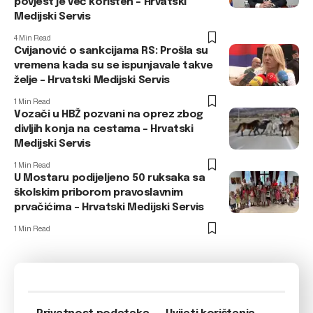
povjest je već korišten – Hrvatski
Medijski Servis
4 Min Read
Cvijanović o sankcijama RS: Prošla su
vremena kada su se ispunjavale takve
želje – Hrvatski Medijski Servis
1 Min Read
Vozači u HBŽ pozvani na oprez zbog
divljih konja na cestama – Hrvatski
Medijski Servis
1 Min Read
U Mostaru podijeljeno 50 ruksaka sa
školskim priborom pravoslavnim
prvačićima – Hrvatski Medijski Servis
1 Min Read