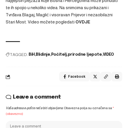
najljepših pejzaža koje Bosna i Hercegovina može ponuditi
te ih spojio u nekoliko videa. Na snimcima su prikazani i
Tvrđava Blagaj, Maglić i visoravan Prijevor i nezaobilazni
Stari Most. Video možete pogledati
OVDJE
TAGGED:
BiH
Blidinje
Počitelj
prirodne ljepote
VIDEO
Facebook
Leave a comment
Vaša adresa e-pošte neće biti objavljena.
Obavezna polja su označena sa
*
(obavezno)