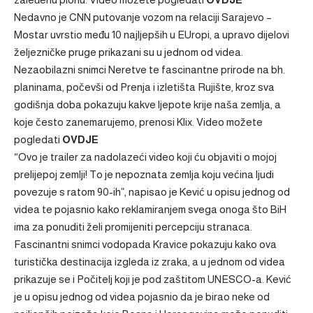
Nedavno je CNN putovanje vozom na relaciji Sarajevo –
Mostar uvrstio među 10 najljepših u EUropi, a upravo dijelovi
željezničke pruge prikazani su u jednom od videa.
Nezaobilazni snimci Neretve te fascinantne prirode na bh.
planinama, počevši od Prenja i izletišta Rujište, kroz sva
godišnja doba pokazuju kakve ljepote krije naša zemlja, a
koje često zanemarujemo, prenosi Klix. Video možete
pogledati
OVDJE
“Ovo je trailer za nadolazeći video koji ću objaviti o mojoj
prelijepoj zemlji! To je nepoznata zemlja koju većina ljudi
povezuje s ratom 90-ih”, napisao je Kević u opisu jednog od
videa te pojasnio kako reklamiranjem svega onoga što BiH
ima za ponuditi želi promijeniti percepciju stranaca.
Fascinantni snimci vodopada Kravice pokazuju kako ova
turistička destinacija izgleda iz zraka, a u jednom od videa
prikazuje se i Počitelj koji je pod zaštitom UNESCO-a. Kević
je u opisu jednog od videa pojasnio da je birao neke od