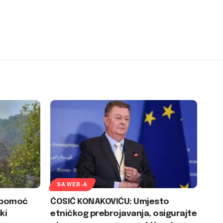
SA WEB-A
U pomoć
ĆOSIĆ KONAKOVIĆU: Umjesto
ki
etničkog prebrojavanja, osigurajte