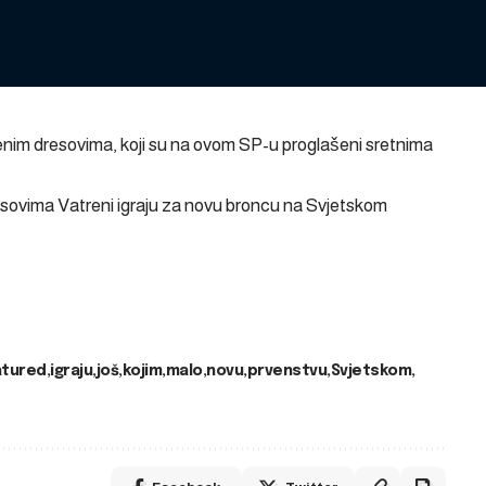
venim dresovima, koji su na ovom SP-u proglašeni sretnima
esovima Vatreni igraju za novu broncu na Svjetskom
atured
igraju
još
kojim
malo
novu
prvenstvu
Svjetskom