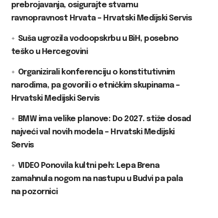
prebrojavanja, osigurajte stvarnu
ravnopravnost Hrvata – Hrvatski Medijski Servis
Suša ugrozila vodoopskrbu u BiH, posebno
teško u Hercegovini
Organizirali konferenciju o konstitutivnim
narodima, pa govorili o etničkim skupinama –
Hrvatski Medijski Servis
BMW ima velike planove: Do 2027. stiže dosad
najveći val novih modela – Hrvatski Medijski
Servis
VIDEO Ponovila kultni peh: Lepa Brena
zamahnula nogom na nastupu u Budvi pa pala
na pozornici