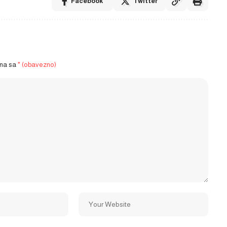
Facebook
Twitter
ena sa
* (obavezno)