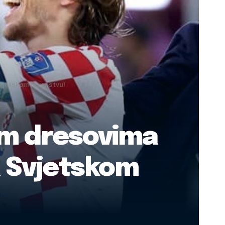
Svjetskom prvenstvu!
im dresovima
a Svjetskom