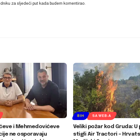
ledniku za sljedeći put kada budem komentirao.
BIH
SA WEB-A
ćeve i Mehmedovićeve
Veliki požar kod Gruda: 
ije ne osporavaju
stigli Air Tractori – Hrvats