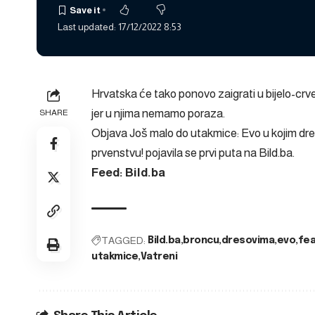
Last updated: 17/12/2022 8:53
Hrvatska će tako ponovo zaigrati u bijelo-cr
jer u njima nemamo poraza.
SHARE
Objava
Još malo do utakmice: Evo u kojim dr
prvenstvu!
pojavila se prvi puta na
Bild.ba
.
Feed: Bild.ba
TAGGED:
Bild.ba
broncu
dresovima
evo
fe
utakmice
Vatreni