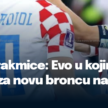
 do utakmice: Evo u kojim dresovima Vatreni igraju za novu broncu na 
takmice: Evo u koj
 za novu broncu n