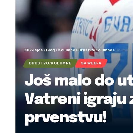
Klik Jajce
>
Blog
>
Kolumne
>
Drustvo/Kolumne
>
Još malo
DRUSTVO/KOLUMNE
SA WEB-A
Još malo do u
Vatreni igraju
prvenstvu!