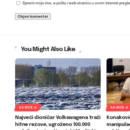
Spremi moje ime, e-poštu i web-stranicu u ovom internet preg
You Might Also Like
SA WEB-A
SA WEB-A
Najveći dioničar Volkswagena traži
Konakovi
hitne rezove, ugroženo 100.000
manipulac