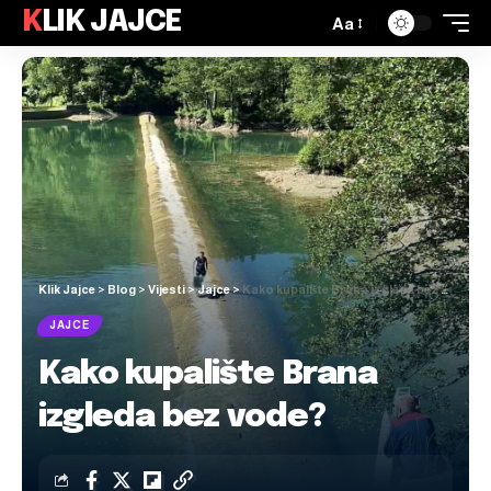
KLIK JAJCE
Aa
Klik Jajce
>
Blog
>
Vijesti
>
Jajce
>
Kako kupalište Brana izgleda bez vode?
JAJCE
Kako kupalište Brana
izgleda bez vode?