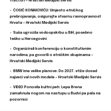
Tractori – Hrvatski Medijski Servis
ĆOSIĆ KONAKOVIĆU: Umjesto etničkog
prebrojavanja, osigurajte stvarnu ravnopravnost
Hrvata – Hrvatski Medijski Servis
Suša ugrozila vodoopskrbu u BiH, posebno
teško u Hercegovini
Organizirali konferenciju o konstitutivnim
narodima, pa govorili o etničkim skupinama –
Hrvatski Medijski Servis
BMW ima velike planove: Do 2027. stiže dosad
najveći val novih modela – Hrvatski Medijski Servis
VIDEO Ponovila kultni peh: Lepa Brena
zamahnula nogom na nastupu u Budvi pa pala na
pozornici