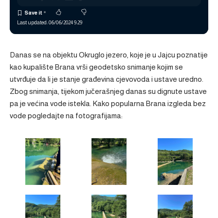
Last updated: 06/06/2024 9:29
Danas se na objektu Okruglo jezero, koje je u Jajcu poznatije
kao kupalište Brana vrši geodetsko snimanje kojim se
utvrđuje da li je stanje građevina cjevovoda i ustave uredno.
Zbog snimanja, tijekom jučerašnjeg danas su dignute ustave
pa je većina vode istekla. Kako popularna Brana izgleda bez
vode pogledajte na fotografijama: