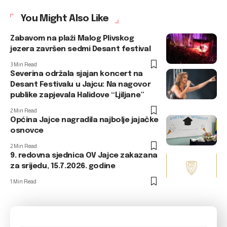
You Might Also Like
Zabavom na plaži Malog Plivskog
jezera završen sedmi Desant festival
3 Min Read
Severina održala sjajan koncert na
Desant Festivalu u Jajcu: Na nagovor
publike zapjevala Halidove “Ljiljane”
2 Min Read
Općina Jajce nagradila najbolje jajačke
osnovce
2 Min Read
9. redovna sjednica OV Jajce zakazana
za srijedu, 15.7.2026. godine
1 Min Read