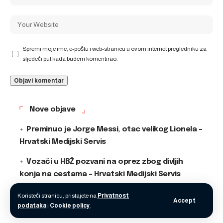
Spremi moje ime, e-poštu i web-stranicu u ovom internet pregledniku za
sljedeći put kada budem komentirao.
Nove objave
Preminuo je Jorge Messi, otac velikog Lionela –
Hrvatski Medijski Servis
Vozači u HBŽ pozvani na oprez zbog divljih
konja na cestama – Hrvatski Medijski Servis
Suša otkrila kosti u Savi, sumnja se da su
Koristeći stranicu, pristajete na
Privatnost
Accept
podataka
i
Cookie policy
.
ljudske – Hrvatski Medijski Servis