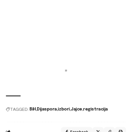
TAGGED:
BiH
Dijaspora
izbori
Jajce
registracija