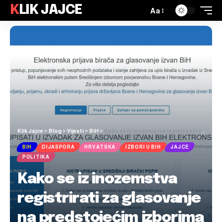
KLIK JAJCE
Aa
Klik Jajce
>
Blog
>
Vijesti
>
BiH
>
Kako se iz inozemstva registrirati za glasovanje na predstojećim izborima u BiH?
BIH
DIJASPORA
HRVATSKA
IZBORI U BIH
JAJCE
POLITIKA
Kako se iz inozemstva
registrirati za glasovanje
na predstojećim izborima