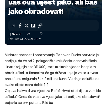
vas ova vijest jako, ali baš
jako obradovat!
Last updated: 25/12/2022 16:27
Ministar znanosti i obrazovanja Radovan Fuchs potvrdio je u
nedjelju da će od 2. polugodišta svi učenici osnovnih škola u
Hrvatskoj, njih oko 311.000, imati minimalno jedan besplatni
obrok u školi, a financirat će ga država koja je za to u svom
proračunu osigurala 544,2 milijuna kuna. Vlada je odlučila da
svako dijete mora dobiti […]
Objava
Kakva divna vijest za Božić: Hrvat ste i dijete vam ide
u školu? Onda će vas ova vijest jako, ali baš jako obradovat!
pojavila se prvi puta na
Bild.ba
.