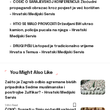
ĆOSIĆ O SARAJEVSKOJ KONFERENCIJI: Zloćudni
propagandi obrazac kroz povjest je već korišten
– Hrvatski Medijski Servis
HTIO SE MALO PROVOZATI Državljani BiH ukrao
kamion, policija pucala na njega – Hrvatski
Medijski Servis
DRUGI PIŠU Listopad je tradicionalno vrijeme
Hrvata s Temua – Hrvatski Medijski Servis
You Might Also Like
Zašto je Zagreb odbio agremane bivših
pripadnika Sedme muslimanske i
postrojbe Zulfikar? – Hrvatski Medijski
Servis
5 Min Read
ČOVIĆ: Susreti u Sinju potvrdili važnost