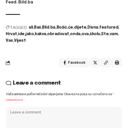
Feed: Bild.ba
TAGGED:
ali
Baš
Bild.ba
Božić
će
dijete
Divna
featured
Hrvat
ide
jako
kakva
obradovat
onda
ova
školu
Ste
vam
Vas
Vijest
Facebook
Leave a comment
Vaša adresa e-pošte neće biti objavljena.
Obavezna polja su označena sa
*
(obavezno)