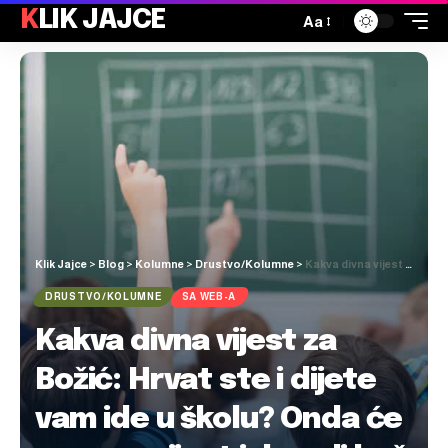
KLIK JAJCE
Aa
Klik Jajce
>
Blog
>
Kolumne
>
Drustvo/Kolumne
>
Kakva divna vijest za Božić: Hrvat ste i dijete vam ide u školu? Onda će vas ova vijest jako, ali baš jako obradovat!
DRUSTVO/KOLUMNE
SA WEB-A
Kakva divna vijest za
Božić: Hrvat ste i dijete
vam ide u školu? Onda će