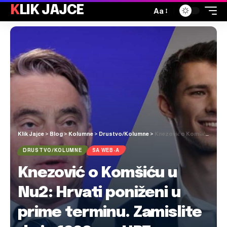
KLIK JAJCE
Aa
Klik Jajce
>
Blog
>
Kolumne
>
Drustvo/Kolumne
>
Knezović o Komšiću u Nu2: Hrvati poniženi u prime terminu. Zamislite da je 1992. na HRT-u gostovao Milošević!
DRUSTVO/KOLUMNE
SA WEB-A
Knezović o Komšiću u
Nu2: Hrvati poniženi u
prime terminu. Zamislite