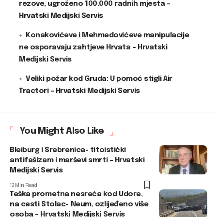
rezove, ugroženo 100.000 radnih mjesta –
Hrvatski Medijski Servis
Konakovićeve i Mehmedovićeve manipulacije
ne osporavaju zahtjeve Hrvata – Hrvatski
Medijski Servis
Veliki požar kod Gruda: U pomoć stigli Air
Tractori – Hrvatski Medijski Servis
You Might Also Like
Bleiburg i Srebrenica- titoistički
antifašizam i marševi smrti – Hrvatski
Medijski Servis
12 Min Read
Teška prometna nesreća kod Udore,
na cesti Stolac- Neum, ozlijeđeno više
osoba – Hrvatski Medijski Servis