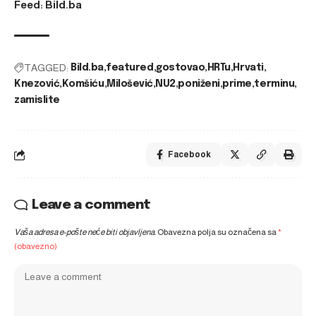
Feed: Bild.ba
TAGGED:
Bild.ba
featured
gostovao
HRTu
Hrvati
Knezović
Komšiću
Milošević
NU2
poniženi
prime
terminu
zamislite
Facebook
Leave a comment
Vaša adresa e-pošte neće biti objavljena.
Obavezna polja su označena sa
*
(obavezno)