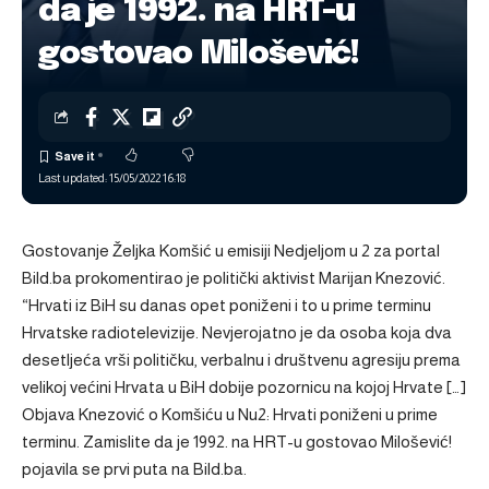
da je 1992. na HRT-u
gostovao Milošević!
Last updated: 15/05/2022 16:18
Gostovanje Željka Komšić u emisiji Nedjeljom u 2 za portal
Bild.ba prokomentirao je politički aktivist Marijan Knezović.
“Hrvati iz BiH su danas opet poniženi i to u prime terminu
Hrvatske radiotelevizije. Nevjerojatno je da osoba koja dva
desetljeća vrši političku, verbalnu i društvenu agresiju prema
velikoj većini Hrvata u BiH dobije pozornicu na kojoj Hrvate […]
Objava
Knezović o Komšiću u Nu2: Hrvati poniženi u prime
terminu. Zamislite da je 1992. na HRT-u gostovao Milošević!
pojavila se prvi puta na
Bild.ba
.